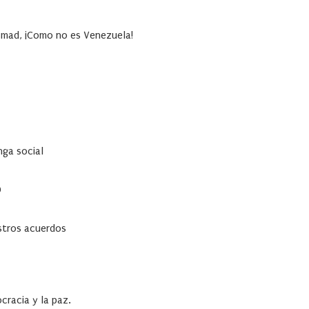
Esmad, ¡Como no es Venezuela!
nga social
D
stros acuerdos
ocracia y la paz.