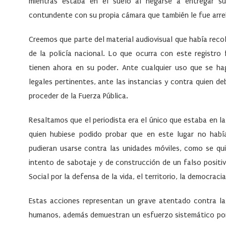
mientras estaba en el suelo al negarse a entregar s
contundente con su propia cámara que también le fue arr
Creemos que parte del material audiovisual que había re
de la policía nacional. Lo que ocurra con este registro 
tienen ahora en su poder. Ante cualquier uso que se ha
legales pertinentes, ante las instancias y contra quien 
proceder de la Fuerza Pública.
Resaltamos que el periodista era el único que estaba en l
quien hubiese podido probar que en este lugar no hab
pudieran usarse contra las unidades móviles, como se quie
intento de sabotaje y de construcción de un falso positi
Social por la defensa de la vida, el territorio, la democracia
Estas acciones representan un grave atentado contra la 
humanos, además demuestran un esfuerzo sistemático por 