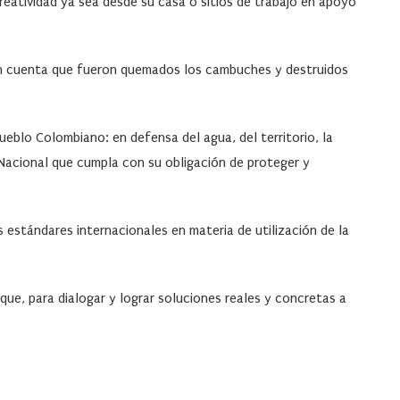
reatividad ya sea desde su casa o sitios de trabajo en apoyo
en cuenta que fueron quemados los cambuches y destruidos
eblo Colombiano: en defensa del agua, del territorio, la
no Nacional que cumpla con su obligación de proteger y
estándares internacionales en materia de utilización de la
que, para dialogar y lograr soluciones reales y concretas a