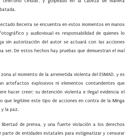
u teléfono celular, y golpeado en la cabeza de manera
ebatada.
colectado Becerra se encuentra en estos momentos en manos
fotográfico y audiovisual es responsabilidad de quienes lo
ga sin autorización del autor se actuará con las acciones
deba ser. De estos hechos hay pruebas que demuestran el mal
a zona al momento de la arremetida violenta del ESMAD, y es
ían artefactos explosivos ni elementos contundentes que
re hacer creer; su detención violenta e ilegal evidencia el
vo que legitime este tipo de acciones en contra de la Minga
 y la paz.
libertad de prensa, y una fuerte violación a los derechos
parte de entidades estatales para estigmatizar y censurar