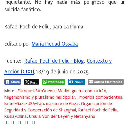
inquietante. No hay nada más peligroso que un
suicida fanático.
Rafael Poch de Feliu, para La Pluma
Editado por
María Piedad Ossaba
Fuente:
Rafael Poch de Feliu– Blog
,
Contexto y
Acción (CtXt)
,18/19 de junio de 2025
WhatsApp
Correo Electrónico
Post
Share
Share
More :
EUropa-USA-Oriente Medio
,
guerra contra Irán
,
hegemonismo y pluralismo multipolar.
,
imperios combatientes
,
Israel-Gaza-USA-Irán
,
masacre de Gaza
,
Organización de
Seguridad y Cooperación de Shanghai
,
Rafael Poch de Feliu
,
Rusia/China
,
Ursula Von der Leyen y Netanyahu