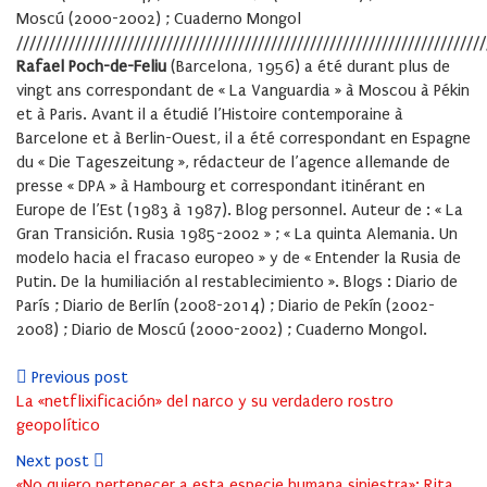
Moscú (2000-2002) ; Cuaderno Mongol
////////////////////////////////////////////////////////////////////////
Rafael Poch-de-Feliu
(Barcelona, 1956) a été durant plus de
vingt ans correspondant de « La Vanguardia » à Moscou à Pékin
et à Paris. Avant il a étudié l’Histoire contemporaine à
Barcelone et à Berlin-Ouest, il a été correspondant en Espagne
du « Die Tageszeitung », rédacteur de l’agence allemande de
presse « DPA » à Hambourg et correspondant itinérant en
Europe de l’Est (1983 à 1987). Blog personnel. Auteur de : « La
Gran Transición. Rusia 1985-2002 » ; « La quinta Alemania. Un
modelo hacia el fracaso europeo » y de « Entender la Rusia de
Putin. De la humiliación al restablecimiento ». Blogs : Diario de
París ; Diario de Berlín (2008-2014) ; Diario de Pekín (2002-
2008) ; Diario de Moscú (2000-2002) ; Cuaderno Mongol.
Previous post
La «netflixificación» del narco y su verdadero rostro
geopolítico
Next post
«No quiero pertenecer a esta especie humana siniestra»: Rita