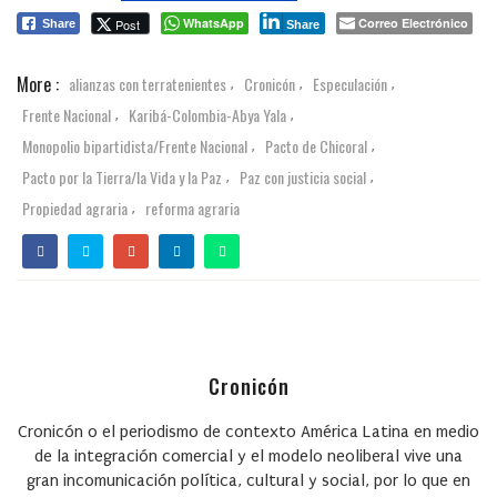
WhatsApp
Correo Electrónico
Post
Share
Share
More :
alianzas con terratenientes
Cronicón
Especulación
,
,
,
Frente Nacional
Karibá-Colombia-Abya Yala
,
,
Monopolio bipartidista/Frente Nacional
Pacto de Chicoral
,
,
Pacto por la Tierra/la Vida y la Paz
Paz con justicia social
,
,
Propiedad agraria
reforma agraria
,
Cronicón
Cronicón o el periodismo de contexto
América Latina en medio
de la integración comercial y el modelo neoliberal vive una
gran incomunicación política, cultural y social, por lo que en