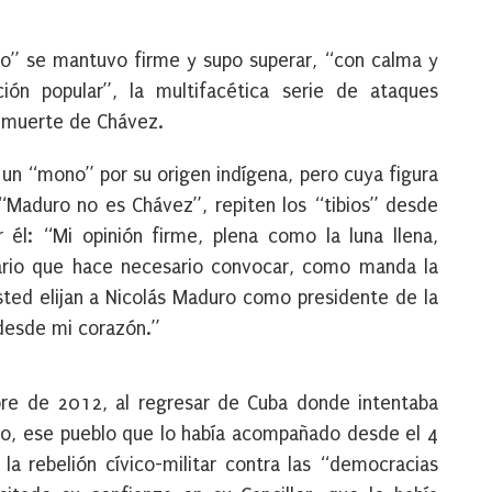
to” se mantuvo firme y supo superar, “con calma y
ón popular”, la multifacética serie de ataques
a muerte de Chávez.
 un “mono” por su origen indígena, pero cuya figura
 (“Maduro no es Chávez”, repiten los “tibios” desde
 él: “Mi opinión firme, plena como la luna llena,
nario que hace necesario convocar, como manda la
usted elijan a Nicolás Maduro como presidente de la
 desde mi corazón.”
bre de 2012, al regresar de Cuba donde intentaba
eblo, ese pueblo que lo había acompañado desde el 4
a rebelión cívico-militar contra las “democracias