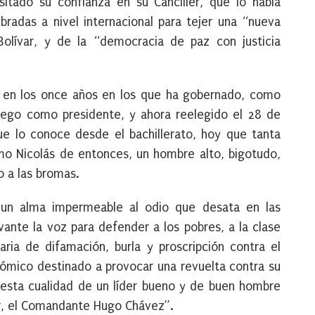
itado su confianza en su Canciller, que lo había
bradas a nivel internacional para tejer una “nueva
olívar, y de la “democracia de paz con justicia
o en los once años en los que ha gobernado, como
uego como presidente, y ahora reelegido el 28 de
ue lo conoce desde el bachillerato, hoy que tanta
mo Nicolás de entonces, un hombre alto, bigotudo,
o a las bromas.
r un alma impermeable al odio que desata en las
vante la voz para defender a los pobres, a la clase
ria de difamación, burla y proscripción contra el
mico destinado a provocar una revuelta contra su
 esta cualidad de un líder bueno y de buen hombre
r, el Comandante Hugo Chávez”.