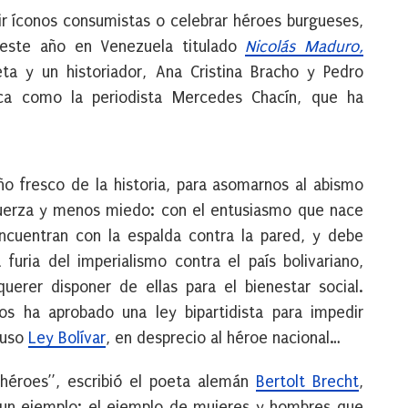
 íconos consumistas o celebrar héroes burgueses,
o este año en Venezuela titulado
Nicolás Maduro,
ta y un historiador, Ana Cristina Bracho y Pedro
ica como la periodista Mercedes Chacín, que ha
ño fresco de la historia, para asomarnos al abismo
uerza y menos miedo: con el entusiasmo que nace
encuentran con la espalda contra la pared, y debe
uria del imperialismo contra el país bolivariano,
erer disponer de ellas para el bienestar social.
os ha aprobado una ley bipartidista para impedir
luso
Ley Bolívar
, en desprecio al héroe nacional…
 héroes”, escribió el poeta alemán
Bertolt Brecht
,
 un ejemplo: el ejemplo de mujeres y hombres que