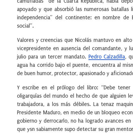
camufladas” de la Cuarta República, había depos
apoyado y que absorbió las numerosas batallas li
independencia” del continente: en nombre de B
social”.
Valores y creencias que Nicolás mantuvo en alt
vicepresidente en ausencia del comandante, y l
julio para un tercer mandato.
Pedro Calzadilla
, q
agua ha corrido bajo el puente, encuentra al mis
de buen humor, protector, apasionado y aficionad
Y escribe en el prólogo del libro: “Debe tene
oligarquías del mundo el hecho de que alguien le
trabajadora, a los más débiles. La tenaz maquina
Presidente Maduro, en medio de un bloqueo econó
gobierno y derrocarlo, no ha logrado avances en
que ysn sabiamente supo detectar su gran mento