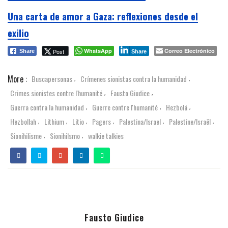
Una carta de amor a Gaza: reflexiones desde el
exilio
WhatsApp
Correo Electrónico
Post
Share
Share
More :
Buscapersonas
Crímenes sionistas contra la humanidad
,
,
Crimes sionistes contre l'humanité
Fausto Giudice
,
,
Guerra contra la humanidad
Guerre contre l'humanité
Hezbolá
,
,
,
Hezbollah
Lithium
Litio
Pagers
Palestina/Israel
Palestine/Israël
,
,
,
,
,
,
Sionihilisme
Sionihilsmo
walkie talkies
,
,
Fausto Giudice