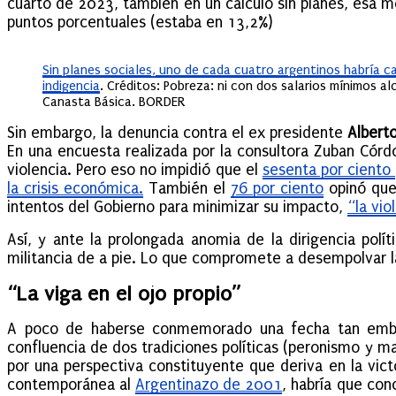
cuarto de 2023, también en un cálculo sin planes, esa m
puntos porcentuales (estaba en 13,2%)
Sin planes sociales, uno de cada cuatro argentinos habría c
indigencia
. Créditos: Pobreza: ni con dos salarios mínimos al
Canasta Básica. BORDER
Sin embargo, la denuncia contra el ex presidente
Albert
En una
encuesta realizada por la consultora Zuban Córd
violencia. Pero eso no impidió que el
sesenta por ciento
la crisis económica.
También el
76 por ciento
opinó qu
intentos del Gobierno para minimizar su impacto,
“la vio
Así, y ante la prolongada anomia de la dirigencia polí
militancia de a pie. Lo que compromete a desempolvar
“La viga en el ojo propio”
A poco de haberse conmemorado una fecha tan emble
confluencia de dos tradiciones políticas (peronismo y m
por una perspectiva constituyente que deriva en la vic
contemporánea al
Argentinazo de 2001
, habría que con