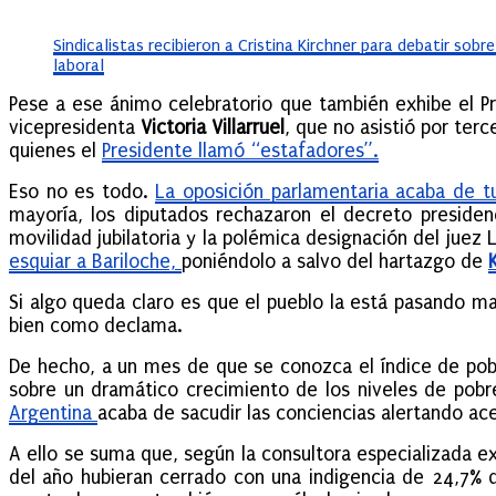
Sindicalistas recibieron a Cristina Kirchner para debatir sobr
laboral
Pese a ese ánimo celebratorio que también exhibe el Pr
vicepresidenta
Victoria Villarruel
, que no asistió por ter
quienes el
Presidente llamó “estafadores”.
Eso no es todo.
La oposición parlamentaria acaba de tu
mayoría, los diputados rechazaron el decreto presidenc
movilidad jubilatoria y la polémica designación del juez
esquiar a Bariloche,
poniéndolo a salvo del hartazgo de
Si algo queda claro es que el pueblo la está pasando ma
bien como declama.
De hecho, a un mes de que se conozca el índice de pob
sobre un dramático crecimiento de los niveles de pobr
Argentina
acaba de sacudir las conciencias alertando ac
A ello se suma que, según la consultora especializada ex
del año hubieran cerrado con una indigencia de 24,7% de