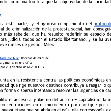
ndo como una frontera que la subjetividad de la sociedad
a
a esta parte, y el riguroso cumplimiento del
protocol
al de criminalización de la protesta social, han consegu
mo más rebelde, que ha resuelto redefinir su espacio d
ra judicializados por el Estado libertariano, y se ha 
ueve meses de gestión Milei.
tada por Milei
: Decenas de miles de
argentina, en una cifra
or el gobierno de Milei © Luis
unta en la resistencia contra las políticas económicas en
dad que rige nuestros destinos contribuya a rasgar lo 
 en forma dispersa intentando resolver las urgencias de c
cilitó el acceso al gobierno del anarco – capitalismo, la 
concentraciones en el microcentro porteño (que por ci
 la nueva etapa que se abría en el país, ella correspondía 