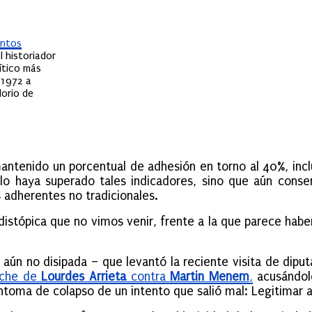
entos
l historiador
ítico más
 1972 a
lorio de
antenido un porcentual de adhesión en torno al 40%, inc
 haya superado tales indicadores, sino que aún conser
 adherentes no tradicionales.
 distópica que no vimos venir, frente a la que parece habe
 aún no disipada – que levantó la reciente visita de diput
nche de
Lourdes Arrieta
contra
Martin Menem
,
acusándolo
oma de colapso de un intento que salió mal: Legitimar a