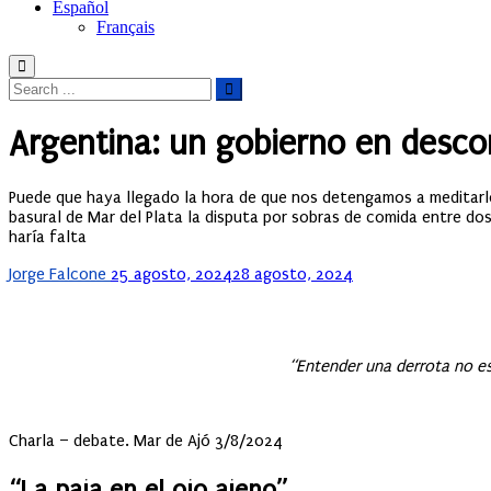
Español
Français
Argentina: un gobierno en descom
Puede que haya llegado la hora de que nos detengamos a meditarl
basural de Mar del Plata la disputa por sobras de comida entre do
haría falta
Posted
Jorge Falcone
25 agosto, 2024
28 agosto, 2024
on
“Entender una derrota no e
Charla – debate. Mar de Ajó 3/8/2024
“La paja en el ojo ajeno”