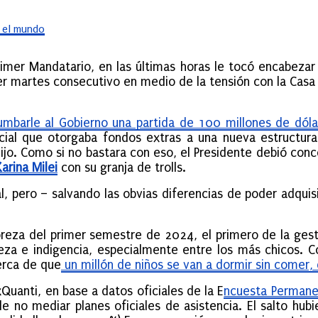
e el mundo
imer Mandatario, en las últimas horas le tocó encabezar
cer martes consecutivo en medio de la tensión con la Casa
mbarle al Gobierno una partida de 100 millones de dólar
ial que otorgaba fondos extras a una nueva estructura 
 Lijo. Como si no bastara con eso, el Presidente debió con
Karina Milei
con su granja de trolls.
l, pero – salvando las obvias diferencias de poder adquis
reza del primer semestre de 2024, el primero de la ges
eza e indigencia, especialmente entre los más chicos. C
erca de que
un millón de niños se van a dormir sin comer,
Quanti, en base a datos oficiales de la E
ncuesta Permane
 no mediar planes oficiales de asistencia. El salto hubi