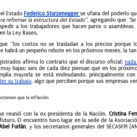
del Estado
Federico Sturzenegger
se ufana del poderío q
a reformar la estructura del Estado”
, agregando que
“Se
pedir a los trabajadores que hacen paros o asambleas, 
en la Ley Bases.
que “los costos no se trasladan a los precios porque 
 habrá un pequeño rebote en los próximos meses, la tan 
gistrados afirma lo contrario que el discurso oficial:
nada
 muy bajas: seis de cada diez piensan que en los próxim
mplia mayoría se está endeudando, principalmente con l
er su trabajo
, algo que perciben porque sus empresas v
ostienen que la inflación
e reunió con la ex presidenta de la Nación,
Cristina Fe
futuro. El encuentro tuvo lugar en la sede de la Asociació
Abel Furlán
, y los secretarios generales del SECASFPI (ANS