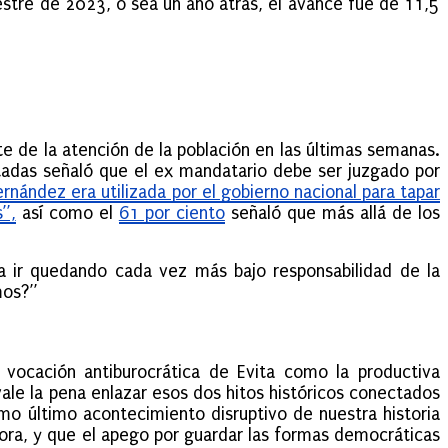
estre de 2023, o sea un año atrás, el avance fue de 11,5
te de la atención de la población en las últimas semanas.
tadas señaló que el ex mandatario debe ser juzgado por
rnández era utilizada por el gobierno nacional para tapar
”,
así como el
61 por ciento
señaló que más allá de los
ría ir quedando cada vez más bajo responsabilidad de la
mos?”
cación antiburocrática de Evita como la productiva
vale la pena enlazar esos dos hitos históricos conectados
mo último acontecimiento disruptivo de nuestra historia
adora, y que el apego por guardar las formas democráticas