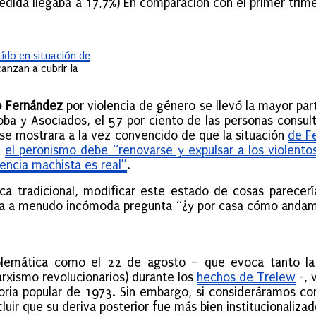
edida llegaba a 17,7%) En comparación con el primer trim
aído en situación de
canzan a cubrir la
o Fernández
por violencia de género se llevó la mayor par
oba y Asociados, el
57 por ciento de las personas
consul
se mostrara a la vez convencido de que la situación
de Fe
e
el peronismo debe “renovarse y expulsar a los violentos
lencia machista es real”
.
tica tradicional, modificar este estado de cosas parece
 la a menudo incómoda pregunta “¿y por casa cómo anda
mática como el 22 de agosto – que evoca tanto la vo
arxismo revolucionarios) durante los
hechos de Trelew
-, 
toria popular de 1973. Sin embargo, si consideráramos co
cluir que su deriva posterior fue más bien institucionaliz