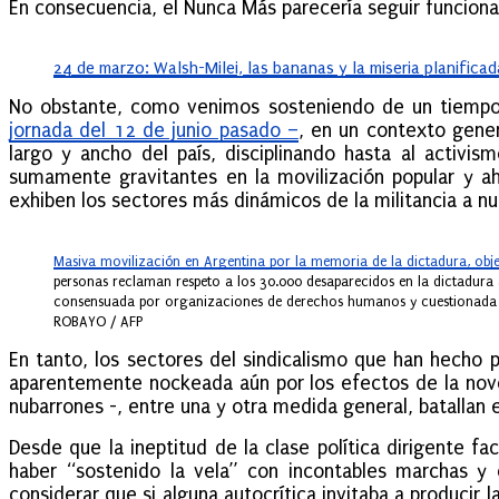
En consecuencia, el Nunca Más parecería seguir funciona
24 de marzo: Walsh-Milei, las bananas y la miseria planificad
No obstante, como venimos sosteniendo de un tiempo 
jornada del 12 de junio pasado –
, en un contexto gener
largo y ancho del país, disciplinando hasta al activis
sumamente gravitantes en la movilización popular y aho
exhiben los sectores más dinámicos de la militancia a n
Masiva movilización en Argentina por la memoria de la dictadura, obje
personas reclaman respeto a los 30.000 desaparecidos en la dictadura 
consensuada por organizaciones de derechos humanos y cuestionada p
ROBAYO / AFP
En tanto, los sectores del sindicalismo que han hecho p
aparentemente nockeada aún por los efectos de la nove
nubarrones -, entre una y otra medida general, batallan
Desde que la ineptitud de la clase política dirigente fa
haber “sostenido la vela” con incontables marchas y 
considerar que si alguna autocrítica invitaba a producir