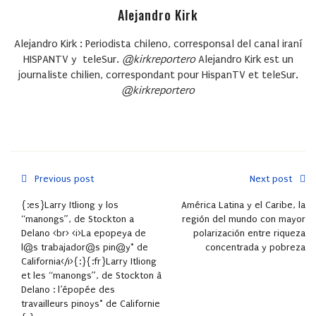
Alejandro Kirk
Alejandro Kirk : Periodista chileno, corresponsal del canal iraní
HISPANTV y teleSur.
@kirkreportero
Alejandro Kirk est un
journaliste chilien, correspondant pour HispanTV et teleSur.
@kirkreportero
Previous post
Next post
{:es}Larry Itliong y los
América Latina y el Caribe, la
“manongs”, de Stockton a
región del mundo con mayor
Delano <br> <i>La epopeya de
polarización entre riqueza
l@s trabajador@s pin@y* de
concentrada y pobreza
California</i>{:}{:fr}Larry Itliong
et les “manongs”, de Stockton à
Delano : l’épopée des
travailleurs pinoys* de Californie