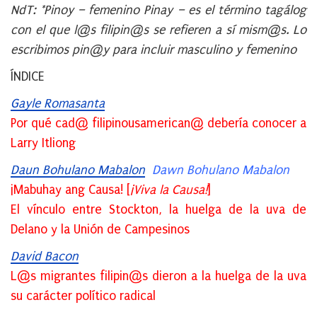
NdT: *Pinoy – femenino Pinay – es el término tagálog
con el que l@s filipin@s se refieren a sí mism@s. Lo
escribimos pin@y para incluir masculino y femenino
ÍNDICE
Gayle Romasanta
Por qué cad@ filipinousamerican@ debería conocer a
Larry Itliong
Daun Bohulano Mabalon
Dawn Bohulano Mabalon
¡Mabuhay ang Causa! [
¡Viva la Causa!
]
El vínculo entre Stockton, la huelga de la uva de
Delano y la Unión de Campesinos
David Bacon
L@s migrantes filipin@s dieron a la huelga de la uva
su carácter político radical