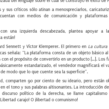
izada del lenguaje sobre el cual se construyó el éxito de H
 y sus críticos sólo atinan a menospreciarlos, caricaturiz
, cuentan con medios de comunicación y plataformas d
to con una izquierda descabezada, plantea apoyar a l
ya están!
hard Sennett y Víctor Klemperer. El primero en
La cultura
arcas señala: “La plataforma consta de un objeto básico al
con el propósito de convertirlo en un producto […]. Los f
ásicamente estandarizado, el vendedor magnificará el va
, de modo que lo que cuente sea la superficie”.
ad, comparten 90 por ciento de su ideario, pero están o
en el tono y sus palabras altisonantes. La introducción de
discurso político de la derecha, se llame capitalismo l
¡Libertad carajo! O ¡libertad o comunismo!