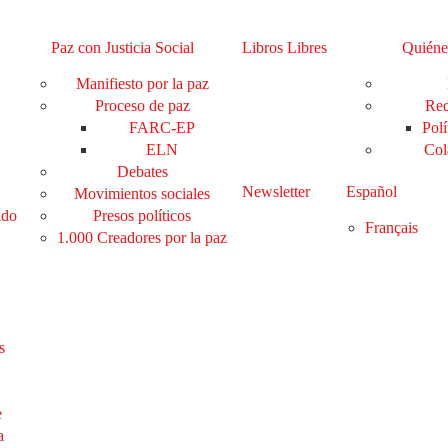
Paz con Justicia Social
Libros Libres
Quiéne
Manifiesto por la paz
Proceso de paz
Red
FARC-EP
Polí
ELN
Col
Debates
Newsletter
Español
Movimientos sociales
ado
Presos políticos
Français
1.000 Creadores por la paz
s
e
a