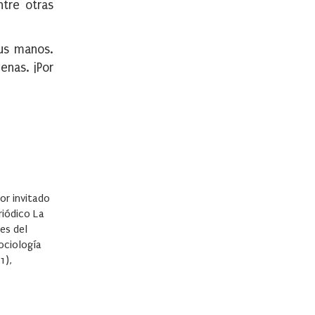
ntre otras
sus manos.
enas. ¡Por
or invitado
riódico La
es del
ociología
1),