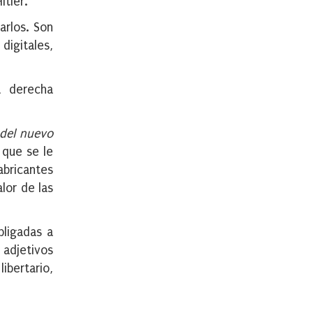
itler.
arlos. Son
igitales,
a derecha
 del nuevo
 que se le
abricantes
lor de las
bligadas a
 adjetivos
ibertario,