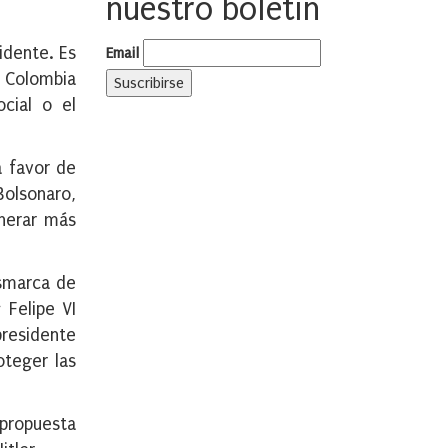
nuestro boletín
idente. Es
Email
, Colombia
ocial o el
a favor de
Bolsonaro,
enerar más
esmarca de
 Felipe VI
presidente
oteger las
 propuesta