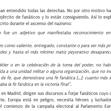
 han entendido todas las derechas. No por otro motivo ha
ejército de fanáticos y lo están consiguiendo. Así lo expl
scrito durante el ascenso del nazismo:
ch fue un adjetivo que manifestaba reconocimiento en
es como valiente, entregado, constante o para ser más pr
udes y hasta el más mínimo matiz peyorativo desaparec
itler o en la celebración de la toma del poder, no habí
igida a una unidad militar o alguna organización, que no in
 de fe, que demostrara una fe fanática […]; cuanto más 
a la fe fanática en la victoria final”.
r en Madrid, dirigen sus discursos a forjar fanáticos cuyo 
te. Europa está en peligro, necesita héroes y luchado
el comienzo de la campaña electoral al Parlamento Eur