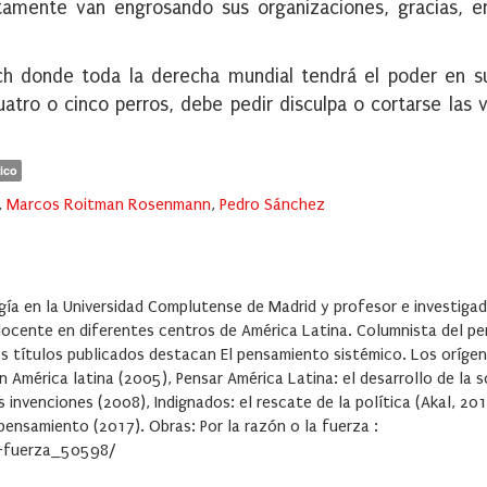
tamente van engrosando sus organizaciones, gracias, e
eich donde toda la derecha mundial tendrá el poder en 
uatro o cinco perros, debe pedir disculpa o cortarse las v
ico
,
Marcos Roitman Rosenmann
,
Pedro Sánchez
a en la Universidad Complutense de Madrid y profesor e investigad
ocente en diferentes centros de América Latina. Columnista del pe
mos títulos publicados destacan El pensamiento sistémico. Los orígen
América latina (2005), Pensar América Latina: el desarrollo de la s
invenciones (2008), Indignados: el rescate de la política (Akal, 201
pensamiento (2017). Obras: Por la razón o la fuerza :
a-fuerza_50598/