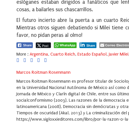
eslóganes estaban dirigidos a fanáticos que len
cosas, a bailarles sus chascarrillos.
El futuro incierto abre la puerta a un cuarto R
Mientras otros siguen debatiendo si Milei tiene c
favor, no pidan peras al olmo!
WhatsApp
Correo Electrón
Post
Share
Share
More :
Argentina
,
Cuarto Reich
,
Estado Español
,
Javier Milei
Marcos Roitman Rosenmann
Marcos Roitman Rosenmann es profesor titular de Sociologí
en la Universidad Nacional Autónoma de México así como d
Jornada de México y Clarín digital de Chile, entre sus últi
socialconformismo (2003), Las razones de la democracia en 
latinoamericana (2008), Democracia sin demócratas y otras 
Tiempos de oscuridad (Akal, 2013) y La criminalización del 
https://www.sigloxxieditores.com/libro/por-la-razon-o-l