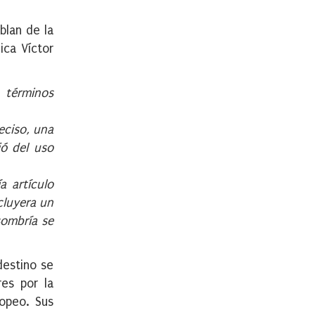
blan de la
ica Víctor
 términos
eciso, una
ió del uso
a artículo
cluyera un
sombría se
destino se
res por la
opeo. Sus