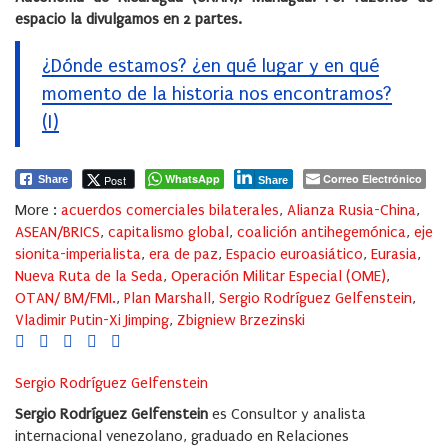
espacio la divulgamos en 2 partes.
¿Dónde estamos? ¿en qué lugar y en qué
momento de la historia nos encontramos?
(I)
WhatsApp
Correo Electrónico
Post
Share
Share
More :
acuerdos comerciales bilaterales
,
Alianza Rusia-China
,
ASEAN/BRICS
,
capitalismo global
,
coalición antihegemónica
,
eje
sionita-imperialista
,
era de paz
,
Espacio euroasiático
,
Eurasia
,
Nueva Ruta de la Seda
,
Operación Militar Especial (OME)
,
OTAN/ BM/FMI.
,
Plan Marshall
,
Sergio Rodríguez Gelfenstein
,
Vladimir Putin-Xi Jimping
,
Zbigniew Brzezinski
Sergio Rodríguez Gelfenstein
Sergio Rodríguez Gelfenstein
es Consultor y analista
internacional venezolano, graduado en Relaciones