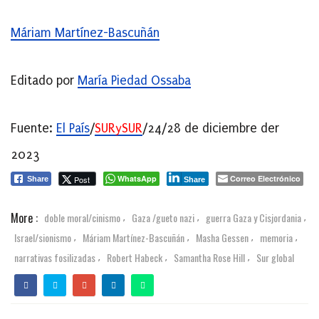
Máriam Martínez-Bascuñán
Editado por
María Piedad Ossaba
Fuente:
El País
/
SURySUR
/24/28 de diciembre der
2023
WhatsApp
Correo Electrónico
Post
Share
Share
More :
doble moral/cinismo
Gaza /gueto nazi
guerra Gaza y Cisjordania
,
,
,
Israel/sionismo
Máriam Martínez-Bascuñán
Masha Gessen
memoria
,
,
,
,
narrativas fosilizadas
Robert Habeck
Samantha Rose Hill
Sur global
,
,
,