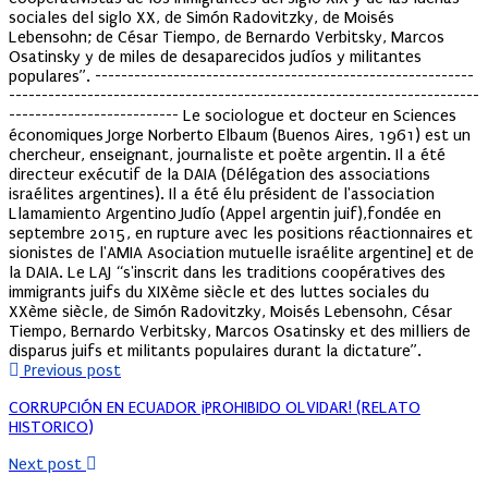
sociales del siglo XX, de Simón Radovitzky, de Moisés
Lebensohn; de César Tiempo, de Bernardo Verbitsky, Marcos
Osatinsky y de miles de desaparecidos judíos y militantes
populares”. ----------------------------------------------------------
------------------------------------------------------------------------
-------------------------- Le sociologue et docteur en Sciences
économiques Jorge Norberto Elbaum (Buenos Aires, 1961) est un
chercheur, enseignant, journaliste et poète argentin. Il a été
directeur exécutif de la DAIA (Délégation des associations
israélites argentines). Il a été élu président de l'association
Llamamiento Argentino Judío (Appel argentin juif),fondée en
septembre 2015, en rupture avec les positions réactionnaires et
sionistes de l'AMIA Asociation mutuelle israélite argentine] et de
la DAIA. Le LAJ “s'inscrit dans les traditions coopératives des
immigrants juifs du XIXème siècle et des luttes sociales du
XXème siècle, de Simón Radovitzky, Moisés Lebensohn, César
Tiempo, Bernardo Verbitsky, Marcos Osatinsky et des milliers de
disparus juifs et militants populaires durant la dictature”.
Previous post
CORRUPCIÓN EN ECUADOR ¡PROHIBIDO OLVIDAR! (RELATO
HISTORICO)
Next post