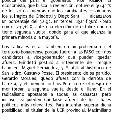
política del país, el gobernador Axel Kicillof. El
economista, que busca la reelección, obtuvo el 36,41 %
de los votos, mientas que los cambiantes —sumados
los sufragios de Grindetti y Diego Santilli— alcanzaron
un porcentaje del 32,92. En tercer lugar figuró Píparo
con el 23,76 %, ante una elección de octubre que no
tiene segunda vuelta, donde gana el que alcanza la
primera minoría o la mayoría.
Los radicales están también en un problema en el
territorio bonaerense porque fueron a las PASO con dos
candidatos a vicegobernador que pueden quedar
afuera. Grindetti postuló al intendente de Trenque
Lauquen, Miguel Fernández, y Santilli al histórico de
San Isidro, Gustavo Posse. El presidente de su partido,
Gerardo Morales, quedó afuera con la derrota de
Larreta, y el mendocino Luis Petri corre el riesgo de
monitorear la segunda vuelta desde el llano. En el
radicalismo apostaron a todas las canastas, pero
incluso así pueden quedarse afuera de los sitiales
políticos más relevantes. Para intentar superar dicha
posibilidad, el titular de la UCR provincial, Maximiliano