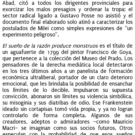
Abad, citó a todos los dirigentes provinciales para
exorcizar los malos presagios y ordenar la tropa: el
sector radical ligado a Gustavo Posse no asistió y el
documento final elaborado solo atinó a caracterizar los
postulados de Milei como simples expresiones de “un
experimento peligroso”.
El sueño de la razón produce monstruos
es el título de
un aguafuerte de 1799 del pintor Francisco de Goya,
que pertenece a la colección del Museo del Prado. Los
pensadores de la derecha mediática local detectaron
en los tres últimos años a un panelista de formación
económica ultraliberal, portador de un claro deterioro
emocional, que les brindaba la posibilidad de ensanchar
los límites de lo decible. Impulsaron su supuesta
convicción, abonaron sin límites su violencia simbólica,
su misoginia y sus diatribas de odio. Ese Frankenstein
ideado sin cortapisas tomó vida propia, y ya no logran
controlarlo de forma completa. Algunos de sus
creadores, adeptos o admiradores –como Mauricio
Macri– se imaginan como sus socios futuros. Otros
especulan con la probabilidad de que esos sueños