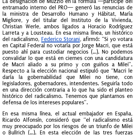
La designación de Muzzio en la fórmula —partícipe del
entramado interno del PRO— generó las renuncias de
la ministra de Desarrollo Humano y Hábitat, María
Migliore, y del titular del Instituto de la Vivienda,
Christian Werle, ambos ligados a Horacio Rodríguez
Larreta y a Lousteau. En esa misma línea, un histórico
del radicalismo,
Federico Storani
, afirmó: “Si yo votara
en Capital Federal no votaría por Jorge Macri, que está
puesto ahí para custodiar negocios (…). No podemos
convalidar lo que está en ciernes con una candidatura
de Macri aliado a su primo y con guiños a Milei”.
Respecto a la elección nacional estipuló que “Macri le
daría la gobernabilidad que Milei no tiene, con
legisladores, gobernadores, intendentes. Seguiría todo
en una dirección contraria a lo que ha sido el planteo
histórico del radicalismo. Tenemos que plantarnos en
defensa de los intereses populares”.
En esa misma línea, el actual embajador en España,
Ricardo Alfonsín, consideró que “el radicalismo está
muy preocupado por los riesgos de un triunfo de Milei
o Bullrich (…). En esta elección de las tres fuerzas