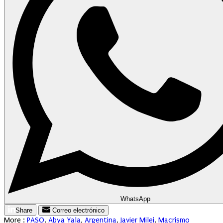
WhatsApp
Share
Correo electrónico
More :
PASO
,
Abya Yala
,
Argentina
,
Javier Milei
,
Macrismo