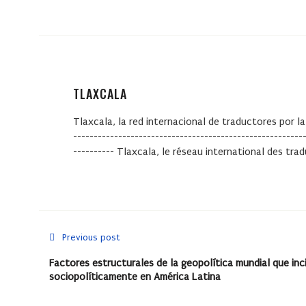
TLAXCALA
Tlaxcala, la red internacional de traductores por la
--------------------------------------------------------
---------- Tlaxcala, le réseau international des tra
Previous post
Factores estructurales de la geopolítica mundial que inc
sociopolíticamente en América Latina