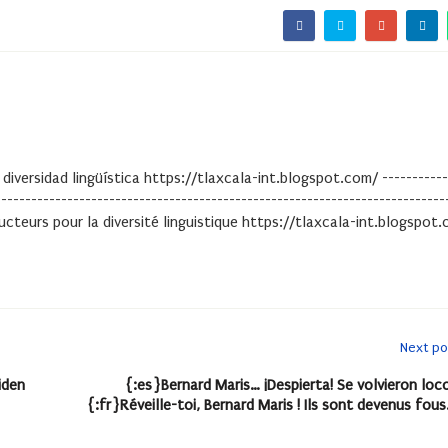
 diversidad lingüística https://tlaxcala-int.blogspot.com/ -----------
---------------------------------------------------------------------------
ducteurs pour la diversité linguistique https://tlaxcala-int.blogspot
Next po
iden
{:es}Bernard Maris… ¡Despierta! Se volvieron loc
{:fr}Réveille-toi, Bernard Maris ! Ils sont devenus fous.