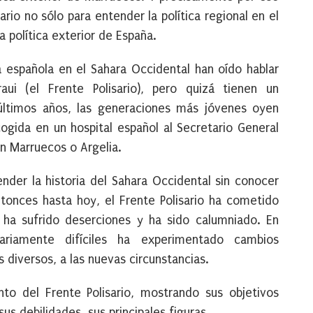
ario no sólo para entender la política regional en el
a política exterior de España.
a española en el Sahara Occidental han oído hablar
ui (el Frente Polisario), pero quizá tienen un
ltimos años, las generaciones más jóvenes oyen
cogida en un hospital español al Secretario General
con Marruecos o Argelia.
der la historia del Sahara Occidental sin conocer
entonces hasta hoy, el Frente Polisario ha cometido
, ha sufrido deserciones y ha sido calumniado. En
nariamente difíciles ha experimentado cambios
 diversos, a las nuevas circunstancias.
nto del Frente Polisario, mostrando sus objetivos
sus debilidades, sus principales figuras.