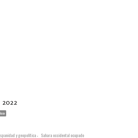
e 2022
ico
spanidad y geopolítica
Sahara occidental ocupado
,