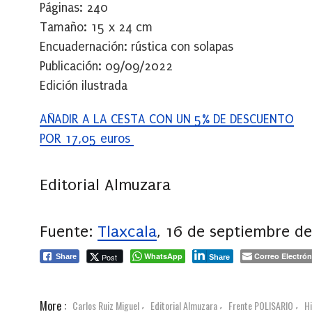
Páginas: 240
Tamaño: 15 x 24 cm
Encuadernación: rústica con solapas
Publicación:
09/09/2022
Edición ilustrada
AÑADIR A LA CESTA CON UN 5% DE DESCUENTO
POR 17,05 euros
Editorial Almuzara
Fuente:
Tlaxcala
, 16 de septiembre d
WhatsApp
Correo Electrón
Post
Share
Share
More :
Carlos Ruiz Miguel
Editorial Almuzara
Frente POLISARIO
Hi
,
,
,