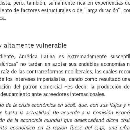
alista, pero, también, sumamente rica en experiencias d
ento de factores estructurales o de “larga duración”, co
ca.
y altamente vulnerable
diente, América Latina es extremadamente suscepti
elúricas” no tardan en azotar sus endebles economías n
raíz de las contrarreformas neoliberales, las cuales reco
de los intereses imperialistas, dando como resultado una
zación del patrón comercial –es decir, la producción d
ndeudamiento ante acreedores internacionales.
 de la crisis económica en 2008, que, con sus flujos y re
te hasta la actualidad. De acuerdo a la Comisión Econ
ación de la economía mundial que desencadenó dicha cris
nto económico en la región fuese del 0,3%, una cifra 