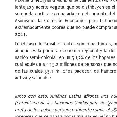
Acorde al Programa Mundial de Alimentos (PMA), e
lentejas y aceite vegetal que se distribuyen en el
se queda corta al compararla con el aumento del
Asimismo, la Comisión Económica para Latinoam
extremadamente pobres que no puede comprar sufi
2021.
En el caso de Brasil los datos son impactantes, p
aunque es la primera economía regional y la deci
nación semi-colonial: en un 58,7% de los hogares b
cual equivale a 125,2 millones de personas que no
de las cuales 33,1 millones padecen de hambre,
activa y saludable.
Junto con esto, América Latina afronta una nue
(eufemismo de las Naciones Unidas para designar
bruta de los países del subcontinente ronda el 78% 
intereses que se pagan por la misma- es del 59%. P