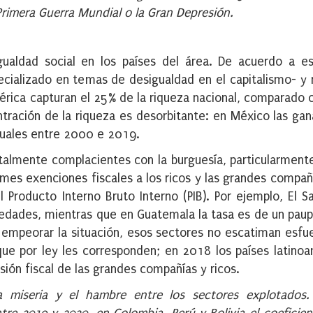
rimera Guerra Mundial o la Gran Depresión.
ualdad social en los países del área. De acuerdo a es
cializado en temas de desigualdad en el capitalismo- y 
mérica capturan el 25% de la riqueza nacional, comparado 
tración de la riqueza es desorbitante: en México las gan
tuales entre 2000 e 2019.
almente complacientes con la burguesía, particularment
rmes exenciones fiscales a los ricos y las grandes compañ
l Producto Interno Bruto Interno (PIB). Por ejemplo, El S
piedades, mientras que en Guatemala la tasa es de un pau
a empeorar la situación, esos sectores no escatiman esfu
que por ley les corresponden; en 2018 los países latino
sión fiscal de las grandes compañías y ricos.
a miseria y el hambre entre los sectores explotados.