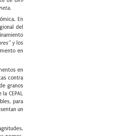
te de Gini
neta.
nómica. En
gional del
finamiento
ores”
y los
aumento en
imentos en
tas contra
 de granos
e la CEPAL
bles, para
esentan un
agnitudes.