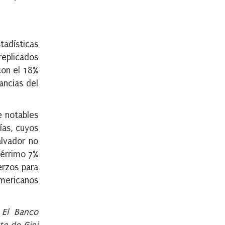
tadísticas
replicados
con el 18%
ancias del
e notables
ías, cuyos
alvador no
pérrimo 7%
erzos para
americanos
 El Banco