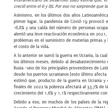
Interamericano de Desarrollo (BID) estima que, en
creció entre el 6 y 8%. Por eso no sorprende que l
Asimismo, en los últimos dos años Latinoaméric
primer lugar, la pandemia de Covid-19 provocó e
-6,8% y una caída del número de personas ocupad
alentó una leve reactivación económica en 2021,
problemas en el suministro de materias primas 
el costo de la vida.
A lo anterior se sumó la guerra en Ucrania, la cu
los últimos meses, debido al desabastecimiento d
Rusia –uno de los principales proveedores de Lati
desde los puertos ucranianos (esto último afecta 
estimó que, producto de la guerra en Ucrania y 
finales de 2022 la pobreza afectará al 33,7% de l
crecimiento del 1,6% y 1,1% respectivamente con r
Debido a eso, en muchos de los países de la reg