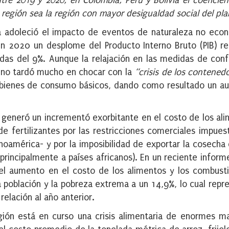
tre 2019 y 2020, en Colombia, Perú y Bolivia el coeficien
a región sea la región con mayor desigualdad social del pla
a adoleció el impacto de eventos de naturaleza no eco
n 2020 un desplome del Producto Interno Bruto (PIB) re
as del 9%. Aunque la relajación en las medidas de con
 no tardó mucho en chocar con la
“crisis de los contened
y bienes de consumo básicos, dando como resultado un 
al generó un incrementó exorbitante en el costo de los al
e fertilizantes por las restricciones comerciales impues
noamérica- y por la imposibilidad de exportar la cosecha
principalmente a países africanos). En un reciente inform
el aumento en el costo de los alimentos y los combusti
a población y la pobreza extrema a un 14,9%, lo cual repr
elación al año anterior.
ión está en curso una crisis alimentaria de enormes m