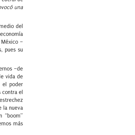
rovocó una
omedio del
l economía
a México –
s, pues su
iernos –de
de vida de
e el poder
 contra el
 estrechez
e la nueva
 un “boom”
eremos más