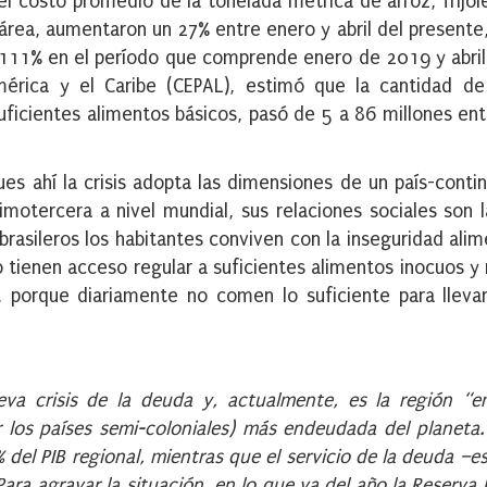
l costo promedio de la tonelada métrica de arroz, frijol
 área, aumentaron un 27% entre enero y abril del presente,
 111% en el período que comprende enero de 2019 y abri
érica y el Caribe (CEPAL), estimó que la cantidad de
cientes alimentos básicos, pasó de 5 a 86 millones en
ues ahí la crisis adopta las dimensiones de un país-conti
motercera a nivel mundial, sus relaciones sociales son 
rasileros los habitantes conviven con la inseguridad alime
 tienen acceso regular a suficientes alimentos inocuos y n
 porque diariamente no comen lo suficiente para lleva
va crisis de la deuda y, actualmente, es la región “e
 los países semi-coloniales) más endeudada del planeta
del PIB regional, mientras que el servicio de la deuda –es 
ara agravar la situación, en lo que va del año la Reserva 