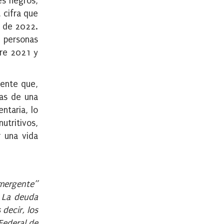
es negros,
 cifra que
l de 2022.
 personas
tre 2021 y
nente que,
las de una
ntaria, lo
utritivos,
r una vida
mergente”
. La deuda
decir, los
Federal de