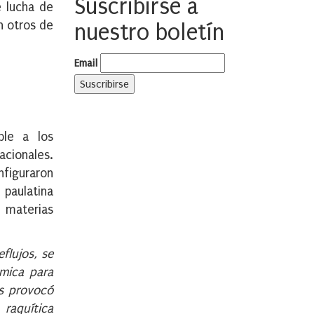
Suscribirse a
e lucha de
n otros de
nuestro boletín
Email
ble a los
acionales.
nfiguraron
 paulatina
e materias
flujos, se
ómica para
is provocó
raquítica