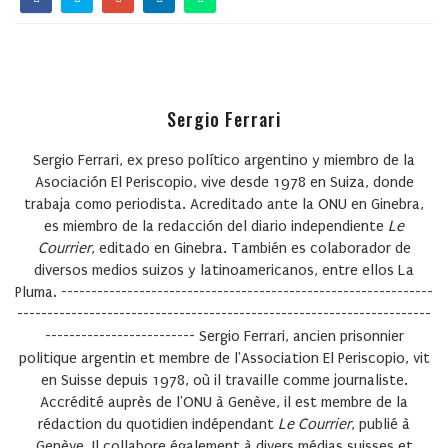
Sergio Ferrari
Sergio Ferrari, ex preso político argentino y miembro de la
Asociación El Periscopio, vive desde 1978 en Suiza, donde
trabaja como periodista. Acreditado ante la ONU en Ginebra,
es miembro de la redacción del diario independiente
Le
Courrier
, editado en Ginebra. También es colaborador de
diversos medios suizos y latinoamericanos, entre ellos La
Pluma. --------------------------------------------------------------
---------------------------------------------------------------------
------------------------- Sergio Ferrari, ancien prisonnier
politique argentin et membre de l'Association El Periscopio, vit
en Suisse depuis 1978, où il travaille comme journaliste.
Accrédité auprès de l'ONU à Genève, il est membre de la
rédaction du quotidien indépendant
Le Courrier
, publié à
Genève. Il collabore également à divers médias suisses et