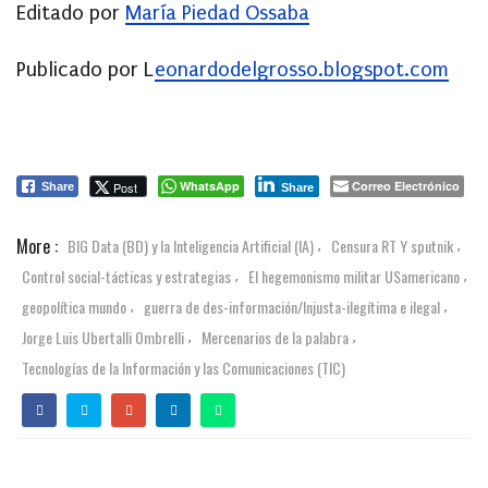
Editado por
María Piedad Ossaba
Publicado por L
eonardodelgrosso.blogspot.com
WhatsApp
Correo Electrónico
Post
Share
Share
More :
BIG Data (BD) y la Inteligencia Artificial (IA)
Censura RT Y sputnik
,
,
Control social-tácticas y estrategias
El hegemonismo militar USamericano
,
,
geopolítica mundo
guerra de des-información/Injusta-ilegítima e ilegal
,
,
Jorge Luis Ubertalli Ombrelli
Mercenarios de la palabra
,
,
Tecnologías de la Información y las Comunicaciones (TIC)