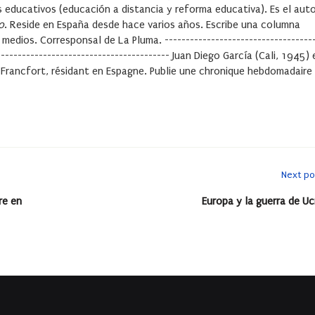
 educativos (educación a distancia y reforma educativa). Es el auto
o
. Reside en España desde hace varios años. Escribe una columna
medios. Corresponsal de La Pluma. -----------------------------------
------------------------------------------ Juan Diego García (Cali, 1945) 
e Francfort, résidant en Espagne. Publie une chronique hebdomadaire
Next po
re en
Europa y la guerra de Uc