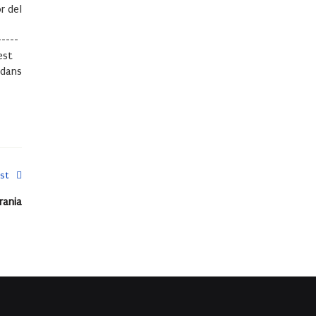
r del
-----
est
 dans
st
rania