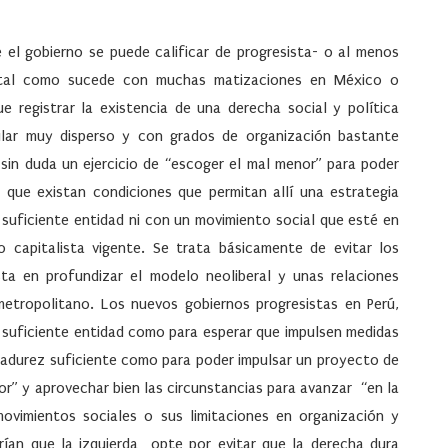
e el gobierno se puede calificar de progresista- o al menos
, tal como sucede con muchas matizaciones en México o
e registrar la existencia de una derecha social y política
lar muy disperso y con grados de organización bastante
sin duda un ejercicio de “escoger el mal menor” para poder
 que existan condiciones que permitan allí una estrategia
 suficiente entidad ni con un movimiento social que esté en
 capitalista vigente. Se trata básicamente de evitar los
a en profundizar el modelo neoliberal y unas relaciones
metropolitano. Los nuevos gobiernos progresistas en Perú,
 suficiente entidad como para esperar que impulsen medidas
e madurez suficiente como para poder impulsar un proyecto de
r” y aprovechar bien las circunstancias para avanzar “en la
movimientos sociales o sus limitaciones en organización y
arían que la izquierda opte por evitar que la derecha dura