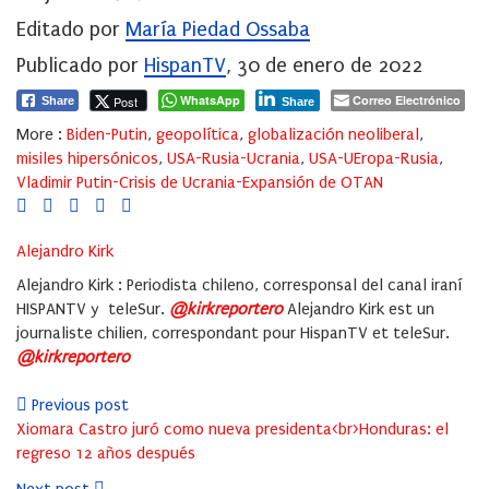
Editado por
María Piedad Ossaba
Publicado por
HispanTV
, 30 de enero de 2022
WhatsApp
Correo Electrónico
Post
Share
Share
More :
Biden-Putin
,
geopolítica
,
globalización neoliberal
,
misiles hipersónicos
,
USA-Rusia-Ucrania
,
USA-UEropa-Rusia
,
Vladimir Putin-Crisis de Ucrania-Expansión de OTAN
Alejandro Kirk
Alejandro Kirk : Periodista chileno, corresponsal del canal iraní
HISPANTV y teleSur.
@kirkreportero
Alejandro Kirk est un
journaliste chilien, correspondant pour HispanTV et teleSur.
@kirkreportero
Previous post
Xiomara Castro juró como nueva presidenta<br>Honduras: el
regreso 12 años después