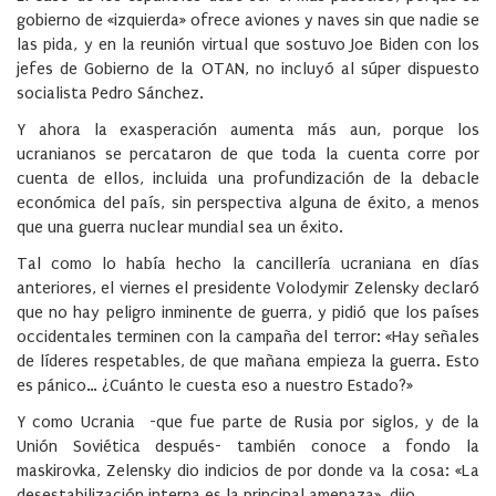
gobierno de «izquierda» ofrece aviones y naves sin que nadie se
las pida, y en la reunión virtual que sostuvo Joe Biden con los
jefes de Gobierno de la OTAN, no incluyó al súper dispuesto
socialista Pedro Sánchez.
Y ahora la exasperación aumenta más aun, porque los
ucranianos se percataron de que toda la cuenta corre por
cuenta de ellos, incluida una profundización de la debacle
económica del país, sin perspectiva alguna de éxito, a menos
que una guerra nuclear mundial sea un éxito.
Tal como lo había hecho la cancillería ucraniana en días
anteriores, el viernes el presidente Volodymir Zelensky declaró
que no hay peligro inminente de guerra, y pidió que los países
occidentales terminen con la campaña del terror: «Hay señales
de líderes respetables, de que mañana empieza la guerra. Esto
es pánico… ¿Cuánto le cuesta eso a nuestro Estado?»
Y como Ucrania -que fue parte de Rusia por siglos, y de la
Unión Soviética después- también conoce a fondo la
maskirovka, Zelensky dio indicios de por donde va la cosa: «La
desestabilización interna es la principal amenaza», dijo.