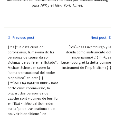
para
NPR
y el
New York Times
.
Previous post
Next post
{:es}“En esta crisis del
{:es}Rosa Luxemburgo y la
coronavirus, la mayoría de las
deuda como instrumento del
personas de izquierda son
imperialismo{:}{:fr}Rosa
víctimas de su fe en el Estado”:
Luxembourg et la dette comme
Michael Schneider sobre la
instrument de l’impérialisme{:}
“toma transnacional del poder
biopolítico” en acto{:}
{:fr}MILENA RAMPOLDI<br>« Dans
cette crise coronavirale, la
plupart des personnes de
gauche sont victimes de leur foi
en l'État » : Michael Schneider
sur la "prise transnationale de
pouvoir biopolitique " en