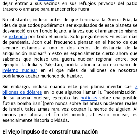
dejar entrar a sus vecinos en sus refugios privados del patio
trasero o armarse para mantenerlos fuera.
No obstante, incluso antes de que terminara la Guerra Fría, la
idea de que todos pudiéramos ser expulsados de este planeta se
desvaneció en un fondo lejano, a la vez que el armamento mismo
se
extendía
por todo el mundo. Solo pregúntense: En estos días
de pandemia, ¿con qué frecuencia piensan en el hecho de que
siempre estamos a uno o dos dedos de distancia de la
aniquilación nuclear? Y esto es especialmente cierto ahora que
sabemos que incluso una guerra nuclear regional entre, por
ejemplo, la India y Pakistán, podría abocar a un escenario de
invierno nuclear
en el que miles de millones de nosotros
podríamos acabar muriendo de hambre.
Sin embargo, incluso cuando este país planea invertir casi
2
billones de dólares
en lo que algunos llaman la “modernización”
de su arsenal nuclear, excepto las
noticias
sobre una posible
futura bomba iraní (pero nunca sobre las armas nucleares reales
de Israel), tales armas rara vez ocupan la mente de alguien. Al
menos por ahora, el fin del mundo, al estilo nuclear, es
esencialmente historia olvidada.
El viejo impulso de construir una nación