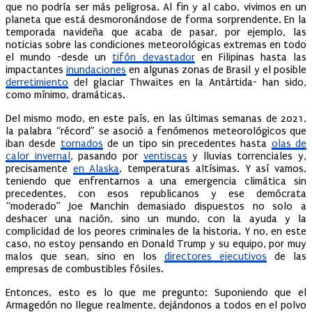
que no podría ser más peligrosa. Al fin y al cabo, vivimos en un
planeta que está desmoronándose de forma sorprendente. En la
temporada navideña que acaba de pasar, por ejemplo, las
noticias sobre las condiciones meteorológicas extremas en todo
el mundo -desde un
tifón devastador
en Filipinas hasta las
impactantes
inundaciones
en algunas zonas de Brasil y el posible
derretimiento
del glaciar Thwaites en la Antártida- han sido,
como mínimo, dramáticas.
Del mismo modo, en este país, en las últimas semanas de 2021,
la palabra “récord” se asoció a fenómenos meteorológicos que
iban desde
tornados
de un tipo sin precedentes hasta
olas de
calor invernal
, pasando por
ventiscas
y lluvias torrenciales y,
precisamente
en Alaska
, temperaturas altísimas. Y así vamos,
teniendo que enfrentarnos a una emergencia climática sin
precedentes, con esos republicanos y ese demócrata
“moderado” Joe Manchin demasiado dispuestos no solo a
deshacer una nación, sino un mundo, con la ayuda y la
complicidad de los peores criminales de la historia. Y no, en este
caso, no estoy pensando en Donald Trump y su equipo, por muy
malos que sean, sino en los
directores ejecutivos
de las
empresas de combustibles fósiles.
Entonces, esto es lo que me pregunto: Suponiendo que el
Armagedón no llegue realmente, dejándonos a todos en el polvo