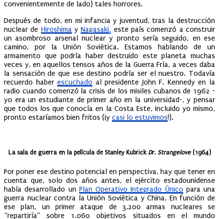
convenientemente de lado) tales horrores.
Después de todo, en mi infancia y juventud, tras la destrucción
nuclear de
Hiroshima
y
Nagasaki,
este país comenzó a construir
un asombroso arsenal nuclear y pronto sería seguido, en ese
camino, por la Unión Soviética. Estamos hablando de un
armamento que podría haber destruido este planeta muchas
veces y, en aquellos tensos años de la Guerra Fría, a veces daba
la sensación de que ese destino podría ser el nuestro. Todavía
recuerdo haber
escuchado
al presidente John F. Kennedy en la
radio cuando comenzó la crisis de los misiles cubanos de 1962 -
yo era un estudiante de primer año en la universidad-, y pensar
que todos los que conocía en la Costa Este, incluido yo mismo,
pronto estaríamos bien fritos (¡y
casi lo estuvimos
!).
La sala de guerra en la película de Stanley Kubrick
Dr. Strangelove
(1964)
Por poner ese destino potencial en perspectiva, hay que tener en
cuenta que, solo dos años antes, el ejército estadounidense
había desarrollado un
Plan Operativo Integrado Único
para una
guerra nuclear contra la Unión Soviética y China. En función de
ese plan, un primer ataque de 3.200 armas nucleares se
“repartiría” sobre 1.060 objetivos situados en el mundo