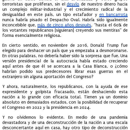
terroristas que proliferan, sin el
desvío
de nuestro dinero hacia
un complejo militar-industrial y el crecimiento radical de la
desigualdad en este país, un tipo estafador y
en bancarrota
nunca habría pisado el Despacho Oval. Habría sido igualmente
inconcebible que,
más de cinco años después
, “hasta el 60% de
los votantes republicanos [siguieran] creyendo sus mentiras” de
forma esencialmente religiosa.
En cierto sentido, en noviembre de 2016, Donald Trump fue
elegido para deshacer un país que ya empezaba a desmoronarse.
En otras palabras, no debería haber sido la sorpresa que fue. Una
versión presidencial de la autocracia había estado creciendo
aquí antes de que él se acercara a la Casa Blanca, o ¿cómo
habrían podido sus predecesores librar esas guerras en el
extranjero sin alguna aportación del Congreso?
Y ahora, naturalmente, los republicanos, con la ayuda de ese
expresidente y golpista fracasado, están deshaciendo esta
nación a lo grande con eficacia total. Tienen ya un dominio
absoluto en demasiados estados, con la posibilidad de recuperar
el Congreso en 2022 y la presidencia en 2024.
Y no olvidemos lo evidente. En medio de una pandemia
devastadora y de una deconstrucción de la nación a una escala
desconcertante aquí en casa, hay otro tipo de deconstrucción