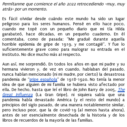
Permítanme que comience el año 2022 retrocediendo -muy, muy
atrás- por un momento.
Es fácil olvidar desde cuándo este mundo ha sido un lugar
peligroso para los seres humanos. Pensé en ello hace poco,
cuando me topé con un pequeño diario que mi tía Hilda
garabateó, hace décadas, en un pequeño cuaderno. En él
comentaba, como de pasada: “Me gradué durante aquella
horrible epidemia de gripe de 1919, y me contagié”. Y fue lo
suficientemente grave como para malograr su entrada en el
instituto. No dice mucho más al respecto.
Aun así, me sorprendió. En todos los años en que mi padre y su
hermana vivieron y, de vez en cuando, hablaban del pasado,
nunca habían mencionado (ni mi madre, por cierto) la desastrosa
pandemia de “
gripe española
” de 1918-1920. No tenía la menor
idea de que alguien de mi familia se hubiera visto afectado por
ella. De hecho, hasta que leí el libro de John Barry de 2005,
The
Great Influenza
(La Gran Gripe), ni siquiera sabía que una
pandemia había devastado América (y el resto del mundo) a
principios del siglo pasado, de una manera notablemente similar,
pero incluso peor, que la de covid-19 (al menos hasta ahora),
antes de ser esencialmente desechada de la historia y de los
libros de recuerdos de la mayoría de las familias.