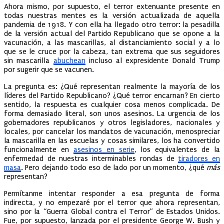
Ahora mismo, por supuesto, el terror extenuante presente en
todas nuestras mentes es la versión actualizada de aquella
pandemia de 1918. Y con ella ha llegado otro terror: la pesadilla
de la versión actual del Partido Republicano que se opone a la
vacunación, a las mascarillas, al distanciamiento social y a lo
que se le cruce por la cabeza, tan extrema que sus seguidores
sin mascarilla
abuchean
incluso al expresidente Donald Trump
por sugerir que se vacunen.
La pregunta es: ¿Qué representan realmente la mayoría de los
líderes del Partido Republicano? ¿Qué terror encarnan? En cierto
sentido, la respuesta es cualquier cosa menos complicada. De
forma demasiado literal, son unos asesinos. La urgencia de los
gobernadores republicanos y otros legisladores, nacionales y
locales, por cancelar los mandatos de vacunación, menospreciar
la mascarilla en las escuelas y cosas similares, los ha convertido
funcionalmente en
asesinos en serie
, los equivalentes de la
enfermedad de nuestras interminables rondas de
tiradores en
masa
. Pero dejando todo eso de lado por un momento, ¿qué
más
representan?
Permítanme intentar responder a esa pregunta de forma
indirecta, y no empezaré por el terror que ahora representan,
sino por la “Guerra Global contra el Terror” de Estados Unidos.
Fue, por supuesto, lanzada por el presidente George W. Bush y