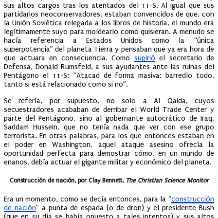
sus altos cargos tras los atentados del 11-S. Al igual que sus
partidarios neoconservadores, estaban convencidos de que, con
la Unión Soviética relegada a los libros de historia, el mundo era
legítimamente suyo para moldearlo como quisieran. A menudo se
hacía referencia a Estados Unidos como la “única
superpotencia” del planeta Tierra y pensaban que ya era hora de
que actuara en consecuencia. Como
sugirió
el secretario de
Defensa, Donald Rumsfeld, a sus ayudantes ante las ruinas del
Pentágono el 11-S: “Atacad de forma masiva: barredlo todo,
tanto si está relacionado como si no”.
Se refería, por supuesto, no solo a Al Qaida, cuyos
secuestradores acababan de derribar el World Trade Center y
parte del Pentágono, sino al gobernante autocrático de Iraq,
Saddam Hussein, que no tenía nada que ver con ese grupo
terrorista. En otras palabras, para los que entonces estaban en
el poder en Washington, aquel ataque asesino ofrecía la
oportunidad perfecta para demostrar cómo, en un mundo de
enanos, debía actuar el gigante militar y económico del planeta.
Construcción de nación, por Clay Bennett,
The Christian Science Monitor
Era un momento, como se decía entonces, para la “
construcción
de nación
” a punta de espada (o de dron) y el presidente Bush
(que en su día se había opuesto a tales intentos) y sus altos