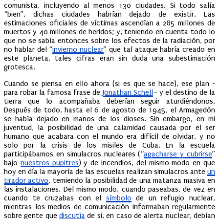
comunista, incluyendo al menos 130 ciudades. Si todo salía
“bien”, dichas ciudades habrían dejado de existir. Las
estimaciones oficiales de víctimas ascendían a 285 millones de
muertos y 40 millones de heridos; y, teniendo en cuenta todo lo
que no se sabía entonces sobre los efectos de la radiación, por
no hablar del “
invierno nuclear
” que tal ataque habría creado en
este planeta, tales cifras eran sin duda una subestimación
grotesca.
Cuando se piensa en ello ahora (si es que se hace), ese plan -
para robar la famosa frase de
Jonathan Schell
– y el destino de la
tierra que lo acompañaba deberían seguir aturdiéndonos.
Después de todo, hasta el 6 de agosto de 1945, el Armagedón
se había dejado en manos de los dioses. Sin embargo, en mi
juventud, la posibilidad de una calamidad causada por el ser
humano que acabara con el mundo era difícil de olvidar, y no
solo por la crisis de los misiles de Cuba. En la escuela
participábamos en simulacros nucleares (“
agacharse y cubrirse
”
bajo
nuestros pupitres
) y de incendios, del mismo modo en que
hoy en día la mayoría de las escuelas realizan simulacros ante
un
tirador activo
, temiendo la posibilidad de una matanza masiva en
las instalaciones. Del mismo modo, cuando paseabas, de vez en
cuando te cruzabas con el
símbolo
de un refugio nuclear,
mientras los medios de comunicación informaban regularmente
sobre gente que
discutía
de si, en caso de alerta nuclear, debían