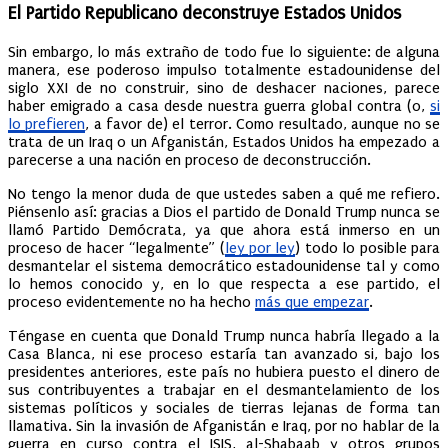
El Partido Republicano deconstruye Estados Unidos
Sin embargo, lo más extraño de todo fue lo siguiente: de alguna
manera, ese poderoso impulso totalmente estadounidense del
siglo XXI de no construir, sino de deshacer naciones, parece
haber emigrado a casa desde nuestra guerra global contra (o,
si
lo prefieren
, a favor de) el terror. Como resultado, aunque no se
trata de un Iraq o un Afganistán, Estados Unidos ha empezado a
parecerse a una nación en proceso de deconstrucción.
No tengo la menor duda de que ustedes saben a qué me refiero.
Piénsenlo así: gracias a Dios el partido de Donald Trump nunca se
llamó Partido Demócrata, ya que ahora está inmerso en un
proceso de hacer “legalmente” (
ley por ley
) todo lo posible para
desmantelar el sistema democrático estadounidense tal y como
lo hemos conocido y, en lo que respecta a ese partido, el
proceso evidentemente no ha hecho
más que empezar
.
Téngase en cuenta que Donald Trump nunca habría llegado a la
Casa Blanca, ni ese proceso estaría tan avanzado si, bajo los
presidentes anteriores, este país no hubiera puesto el dinero de
sus contribuyentes a trabajar en el desmantelamiento de los
sistemas políticos y sociales de tierras lejanas de forma tan
llamativa. Sin la invasión de Afganistán e Iraq, por no hablar de la
guerra en curso contra el ISIS, al-Shabaab y otros grupos