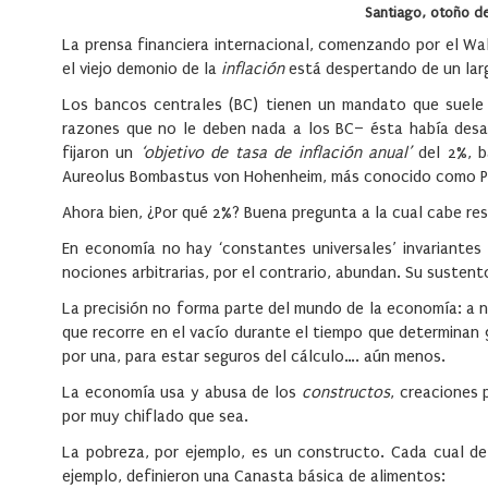
Santiago, otoño d
La prensa financiera internacional, comenzando por el Wal
el viejo demonio de la
inflación
está despertando de un lar
Los bancos centrales (BC) tienen un mandato que suele 
razones que no le deben nada a los BC– ésta había desap
fijaron un
‘objetivo de tasa de inflación anual’
del 2%, b
Aureolus Bombastus von Hohenheim, más conocido como Pa
Ahora bien, ¿Por qué 2%? Buena pregunta a la cual cabe re
En economía no hay ‘constantes universales’ invariantes
nociones arbitrarias, por el contrario, abundan. Su sustent
La precisión no forma parte del mundo de la economía: a ni
que recorre en el vacío durante el tiempo que determinan 
por una, para estar seguros del cálculo…. aún menos.
La economía usa y abusa de los
constructos
, creaciones
por muy chiflado que sea.
La pobreza, por ejemplo, es un constructo. Cada cual de
ejemplo, definieron una Canasta básica de alimentos: