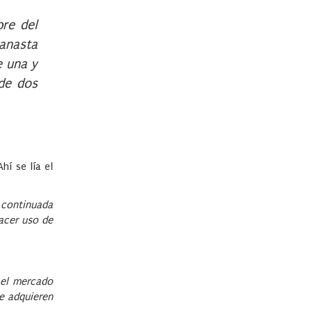
bre del
canasta
e una y
 de dos
hí se lía el
 continuada
hacer uso de
 el mercado
e adquieren