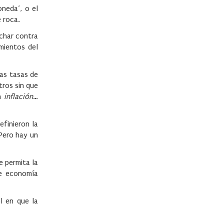
oneda’, o el
 roca.
uchar contra
mientos del
as tasas de
tros sin que
an
inflación
…
efinieron la
Pero hay un
e permita la
de economía
l en que la