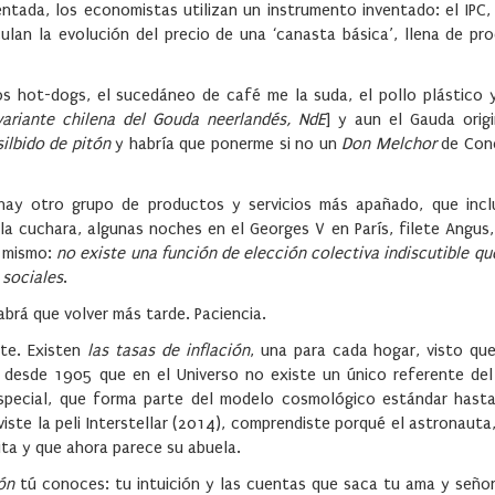
entada, los economistas utilizan un instrumento inventado: el IPC,
ulan la evolución del precio de una ‘canasta básica’, llena de pr
s hot-dogs, el sucedáneo de café me la suda, el pollo plástico y 
variante chilena del Gouda neerlandés, NdE
] y aun el Gauda orig
silbido de pitón
y habría que ponerme si no un
Don Melchor
de Con
 hay otro grupo de productos y servicios más apañado, que inc
a la cuchara, algunas noches en el Georges V en París, filete Angus
o mismo:
no existe una función de elección colectiva indiscutible qu
 sociales
.
brá que volver más tarde. Paciencia.
te. Existen
las tasas de inflación
, una para cada hogar, visto qu
s desde 1905 que en el Universo no existe un único referente del
 Especial, que forma parte del modelo cosmológico estándar hast
viste la peli Interstellar (2014), comprendiste porqué el astronauta,
ita y que ahora parece su abuela.
ión
tú conoces: tu intuición y las cuentas que saca tu ama y seño