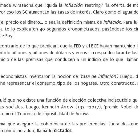
pomada wirasacha que liquida la
inflación
: restringir ‘la oferta de m
Por eso los BC aumentan las tasas de interés. Claro como el agua de
el precio del dinero… o sea la definición misma de
inflación
. Para l
ta te lo explica en 40 segundos cronometrados, pasándose los ci
te Say!
ntrario de lo que predican, que la FED y el BCE hayan mantenido l
do billones y billones de dólares y euros sin respaldo durante lus
 inicio de las premisas que conducen a un indicio de lo que llam
os economistas inventaron la noción de
‘tasa de inflación’
. Luego, d
one representar el consumo tipo de los hogares. Otro constructo. 
uló que no existe una función de elección colectiva indiscutible qu
cias sociales. Luego, Kenneth Arrow (1921-2017), ‘premio Nobel 
como el Teorema de Imposibilidad de Arrow.
a que asegure la coherencia de las preferencias, fuera de aque
un único individuo, llamado
dictador
.