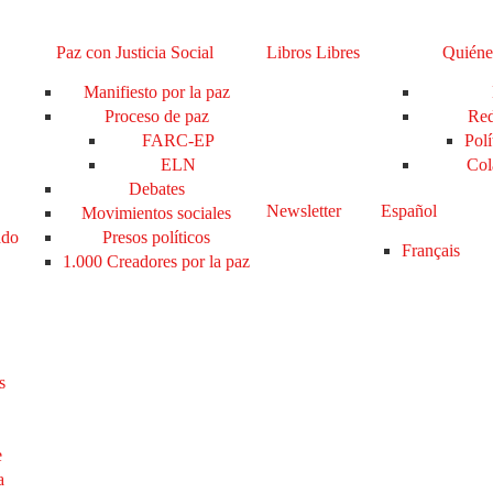
Paz con Justicia Social
Libros Libres
Quiéne
Manifiesto por la paz
Proceso de paz
Red
FARC-EP
Polí
ELN
Col
Debates
Newsletter
Español
Movimientos sociales
ado
Presos políticos
Français
1.000 Creadores por la paz
s
e
a