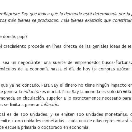
an-Baptiste Say que indica que la demanda está determinada por la
os más bienes se produzcan, más bienes existirán que constituir
e dónde, papi?
l crecimiento procede en línea directa de las geniales ideas de J
o sea un negociante, una suerte de emprendedor busca-fortuna,
 cenáculos de la economía hasta el día de hoy (si compras azúcar 
que ya he contado. Para Say el dinero no tiene ningún impacto en 
te genera la
inflación
es mortal. Para Say la moneda es solo
un velo
moneda en circulación, superior a lo estrictamente necesario para
a: se limita a generar
inflación
.
bal es de 100 unidades, y se emiten 100 unidades monetarias, 
 emite 1.000 unidades monetarias… cada una de ellas representará 
 de escuela primaria o doctorado en economía.