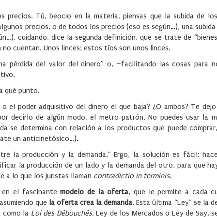
 precios. Tú, beocio en la materia, piensas que la subida de los
gunos precios, o de todos los precios (eso es según…), una subid
…), cuidando, dice la segunda definición, que se trate de “bienes
 no cuentan. Unos linces: estos tíos son unos linces.
 pérdida del valor del dinero” o, –facilitando las cosas para n
tivo.
s a qué punto.
 o el poder adquisitivo del dinero el que baja? ¿O ambos? Te dejo
por decirlo de algún modo, el metro patrón. No puedes usar la 
eda se determina con relación a los productos que puede comprar
ate un anticinetósico…).
ntre la producción y la demanda.” Ergo, la solución es fácil: hac
ficar la producción de un lado y la demanda del otro, para que hay
e a lo que los juristas llaman
contradictio in terminis.
 en el fascinante
modelo de la oferta
, que le permite a cada cu
, asumiendo que
la oferta crea la demanda
. Esta última “Ley” se la 
a como la
Loi des Débouchés
, Ley de los Mercados o Ley de Say, s