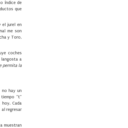
 o índice de
oductos que
el jurel en
inal me son
cha y Toro,
luye coches
, langosta a
e permita la
e no hay un
 tiempo “t”
a hoy. Cada
 al regresar
ra muestran