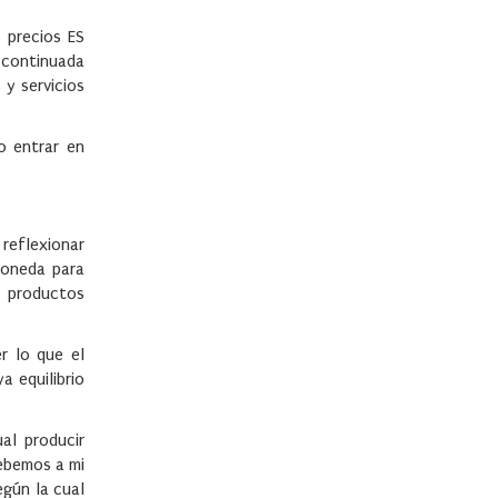
 precios ES
a continuada
 y servicios
o entrar en
 reflexionar
moneda para
, productos
er lo que el
a equilibrio
al producir
debemos a mi
egún la cual