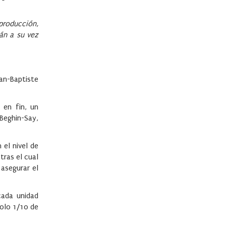
 producción,
án a su vez
ean-Baptiste
 en fin, un
Beghin-Say,
el nivel de
tras el cual
 asegurar el
cada unidad
solo 1/10 de