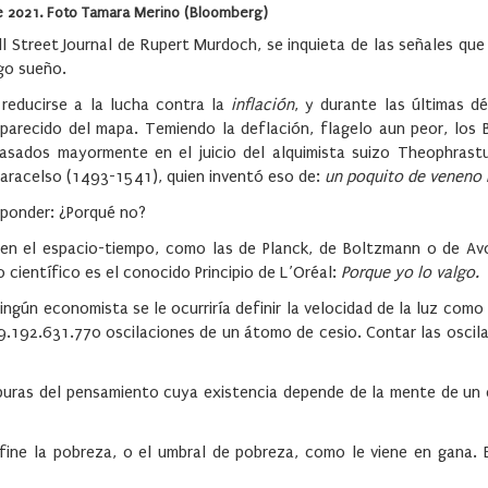
e 2021. Foto Tamara Merino (Bloomberg)
l Street Journal de Rupert Murdoch, se inquieta de las señales que
go sueño.
reducirse a la lucha contra la
inflación
, y durante las últimas d
arecido del mapa. Temiendo la deflación, flagelo aun peor, los 
asados mayormente en el juicio del alquimista suizo Theophrastus
racelso (1493-1541), quien inventó eso de:
un poquito de veneno 
sponder: ¿Porqué no?
 en el espacio-tiempo, como las de Planck, de Boltzmann o de Av
o científico es el conocido Principio de L’Oréal:
Porque yo lo valgo.
ngún economista se le ocurriría definir la velocidad de la luz como 
9.192.631.770 oscilaciones de un átomo de cesio. Contar las oscil
 puras del pensamiento cuya existencia depende de la mente de un
fine la pobreza, o el umbral de pobreza, como le viene en gana. E