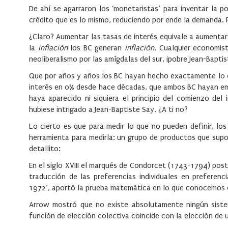
De ahí se agarraron los ‘monetaristas’ para inventar la 
crédito que es lo mismo, reduciendo por ende la demanda. 
¿Claro? Aumentar las tasas de interés equivale a aumentar 
la
inflación
los BC generan
inflación
. Cualquier economis
neoliberalismo por las amígdalas del sur, ¡pobre Jean-Baptis
Que por años y años los BC hayan hecho exactamente lo co
interés en 0% desde hace décadas, que ambos BC hayan emiti
haya aparecido ni siquiera el principio del comienzo del
hubiese intrigado a Jean-Baptiste Say. ¿A ti no?
Lo cierto es que para medir lo que no pueden definir, l
herramienta para medirla: un grupo de productos que sup
detallito:
En el siglo XVIII el marqués de Condorcet (1743-1794) post
traducción de las preferencias individuales en preferen
1972’, aportó la prueba matemática en lo que conocemos 
Arrow mostró que no existe absolutamente ningún sistem
función de elección colectiva coincide con la elección de 