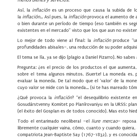
menos bienes y servicios.
Así, la
inflación
es un proceso que causa la subida de los
la
inflación
… Así pues, la
inflación
provoca el aumento de al
o bien durante un período de tiempo (eso también es según
existentes en el mercado” visto que los que aun no existen
Lo mejor de todo viene al final: la
inflación
produce “una
profundidades abisales–, una reducción de su poder adquisi
El tema se lía, ya se dijo (plagio a Daniel Pizarro). No sabe
Pregunta: ¿es el precio de los productos el que aumenta,
sobre el tema algunos minutos. ¡Suerte! La moneda es, 
evaluar la moneda. De tal modo que el ‘valor’ de la mon
cuyo valor se mide con la moneda… (si te has mareado tóm
¿Qué provoca la
inflación
? “el desequilibrio existente e
Gosudárstvenny Komitet po Planírovaniyu en la URSS: plani
(el éxito del Gosplan es de todos conocido). Mas esto hied
Todo el entarimado neoliberal –el
liure mercao
– reposa
libremente cualquier vaina, cómo, cuanto y cuando quiera
compatriota Jean-Baptiste Say (1767-1832), y es conocid