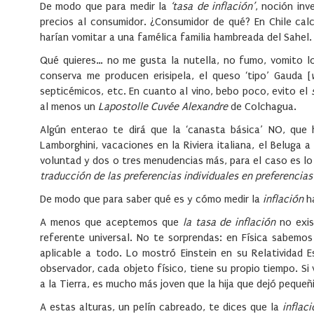
De modo que para medir la
‘tasa de inflación’
, noción inv
precios al consumidor. ¿Consumidor de qué? En Chile calc
harían vomitar a una famélica familia hambreada del Sahel.
Qué quieres… no me gusta la nutella, no fumo, vomito lo
conserva me producen erisipela, el queso ‘tipo’ Gauda [
septicémicos, etc. En cuanto al vino, bebo poco, evito el
al menos un
Lapostolle Cuvée Alexandre
de Colchagua.
Algún enterao te dirá que la ‘canasta básica’ NO, que
Lamborghini, vacaciones en la Riviera italiana, el Beluga 
voluntad y dos o tres menudencias más, para el caso es l
traducción de las preferencias individuales en preferencias
De modo que para saber qué es y cómo medir la
inflación
ha
A menos que aceptemos que
la tasa de inflación
no exis
referente universal. No te sorprendas: en Física sabemo
aplicable a todo. Lo mostró Einstein en su Relatividad
observador, cada objeto físico, tiene su propio tiempo. Si 
a la Tierra, es mucho más joven que la hija que dejó pequeñ
A estas alturas, un pelín cabreado, te dices que la
inflac