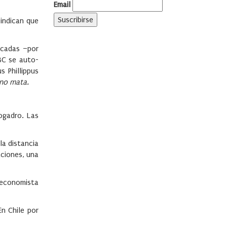
Email
 indican que
écadas –por
BC se auto-
 Phillippus
no mata.
ogadro. Las
la distancia
aciones, una
 economista
n Chile por