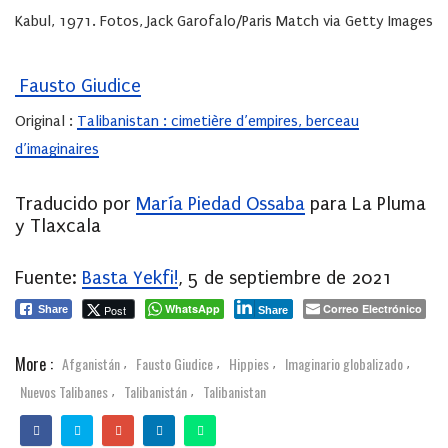
Kabul, 1971. Fotos, Jack Garofalo/Paris Match via Getty Images
Fausto Giudice
Original :
Talibanistan : cimetière d’empires, berceau
d’imaginaires
Traducido por
María Piedad Ossaba
para La Pluma
y Tlaxcala
Fuente:
Basta Yekfi!
, 5 de septiembre de 2021
WhatsApp
Correo Electrónico
Post
Share
Share
More :
Afganistán
Fausto Giudice
Hippies
Imaginario globalizado
,
,
,
,
Nuevos Talibanes
Talibanistán
Talibanistan
,
,