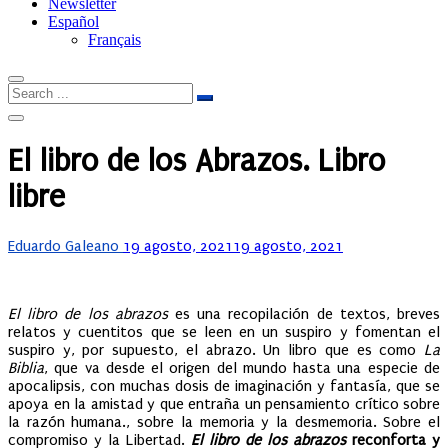
Newsletter
Español
Français
El libro de los Abrazos. Libro
libre
Posted
Eduardo Galeano
19 agosto, 2021
19 agosto, 2021
on
El libro de los abrazos
es una recopilación de textos, breves
relatos y cuentitos que se leen en un suspiro y fomentan el
suspiro y, por supuesto, el abrazo. Un libro que es como
La
Biblia
, que va desde el origen del mundo hasta una especie de
apocalipsis, con muchas dosis de imaginación y fantasía, que se
apoya en la amistad y que entraña un pensamiento crítico sobre
la razón humana., sobre la memoria y la desmemoria. Sobre el
compromiso y la Libertad.
El libro de los abrazos
reconforta y