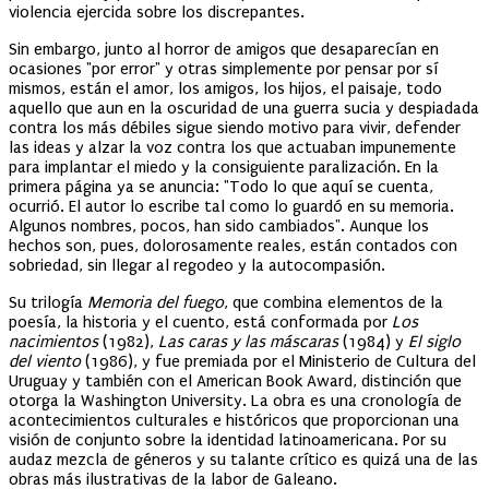
violencia ejercida sobre los discrepantes.
Sin embargo, junto al horror de amigos que desaparecían en
ocasiones "por error" y otras simplemente por pensar por sí
mismos, están el amor, los amigos, los hijos, el paisaje, todo
aquello que aun en la oscuridad de una guerra sucia y despiadada
contra los más débiles sigue siendo motivo para vivir, defender
las ideas y alzar la voz contra los que actuaban impunemente
para implantar el miedo y la consiguiente paralización. En la
primera página ya se anuncia: "Todo lo que aquí se cuenta,
ocurrió. El autor lo escribe tal como lo guardó en su memoria.
Algunos nombres, pocos, han sido cambiados". Aunque los
hechos son, pues, dolorosamente reales, están contados con
sobriedad, sin llegar al regodeo y la autocompasión.
Su trilogía
Memoria del fuego
, que combina elementos de la
poesía, la historia y el cuento, está conformada por
Los
nacimientos
(1982),
Las caras y las máscaras
(1984) y
El siglo
del viento
(1986), y fue premiada por el Ministerio de Cultura del
Uruguay y también con el American Book Award, distinción que
otorga la Washington University. La obra es una cronología de
acontecimientos culturales e históricos que proporcionan una
visión de conjunto sobre la identidad latinoamericana. Por su
audaz mezcla de géneros y su talante crítico es quizá una de las
obras más ilustrativas de la labor de Galeano.