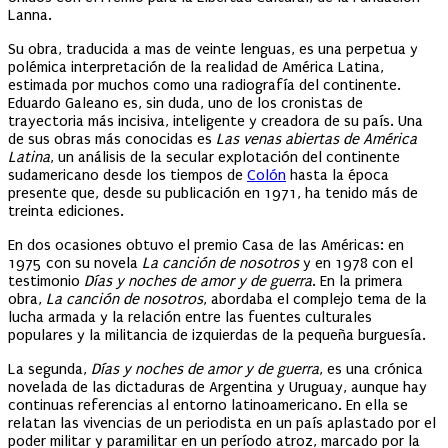
Lanna.
Su obra, traducida a mas de veinte lenguas, es una perpetua y
polémica interpretación de la realidad de América Latina,
estimada por muchos como una radiografía del continente.
Eduardo Galeano es, sin duda, uno de los cronistas de
trayectoria más incisiva, inteligente y creadora de su país. Una
de sus obras más conocidas es
Las venas abiertas de América
Latina
, un análisis de la secular explotación del continente
sudamericano desde los tiempos de
Colón
hasta la época
presente que, desde su publicación en 1971, ha tenido más de
treinta ediciones.
En dos ocasiones obtuvo el premio Casa de las Américas: en
1975 con su novela
La canción de nosotros
y en 1978 con el
testimonio
Días y noches de amor y de guerra
. En la primera
obra,
La canción de nosotros
, abordaba el complejo tema de la
lucha armada y la relación entre las fuentes culturales
populares y la militancia de izquierdas de la pequeña burguesía.
La segunda,
Días y noches de amor y de guerra
, es una crónica
novelada de las dictaduras de Argentina y Uruguay, aunque hay
continuas referencias al entorno latinoamericano. En ella se
relatan las vivencias de un periodista en un país aplastado por el
poder militar y paramilitar en un período atroz, marcado por la