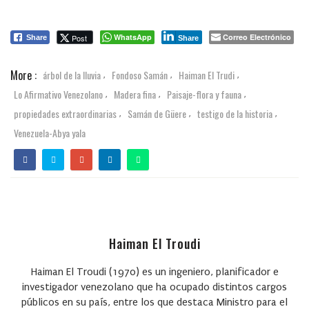
WhatsApp
Correo Electrónico
Post
Share
Share
More :
árbol de la lluvia
Fondoso Samán
Haiman El Trudi
,
,
,
Lo Afirmativo Venezolano
Madera fina
Paisaje-flora y fauna
,
,
,
propiedades extraordinarias
Samán de Güere
testigo de la historia
,
,
,
Venezuela-Abya yala
Haiman El Troudi
Haiman El Troudi
(1970) es un ingeniero, planificador e
investigador venezolano que ha ocupado distintos cargos
públicos en su país, entre los que destaca Ministro para el