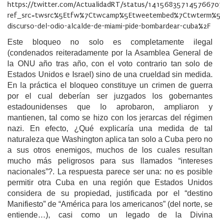
https://twitter.com/ActualidadRT/status/14156835714576670
ref_src=twsrc%5Etfw%7Ctwcamp%5Etweetembed%7Ctwterm%5
discurso-del-odio-alcalde-de-miami-pide-bombardear-cuba%2F
Este bloqueo no solo es completamente ilegal
(condenados reiteradamente por la Asamblea General de
la ONU año tras año, con el voto contrario tan solo de
Estados Unidos e Israel) sino de una crueldad sin medida.
En la práctica el bloqueo constituye un crimen de guerra
por el cual deberían ser juzgados los gobernantes
estadounidenses que lo aprobaron, ampliaron y
mantienen, tal como se hizo con los jerarcas del régimen
nazi. En efecto, ¿Qué explicaría una medida de tal
naturaleza que Washington aplica tan solo a Cuba pero no
a sus otros enemigos, muchos de los cuales resultan
mucho más peligrosos para sus llamados “intereses
nacionales”?. La respuesta parece ser una: no es posible
permitir otra Cuba en una región que Estados Unidos
considera de su propiedad, justificada por el “destino
Manifiesto” de “América para los americanos” (del norte, se
entiende…), casi como un legado de la Divina