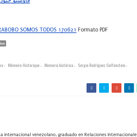
ce Фаусто Джудиче فاوستو جيوديشي
CARABOBO SOMOS TODOS 170621
Formato PDF
ico
bo
Mémoire Historique
Memoria histórica
Sergio Rodríguez Gelfenstein
,
,
,
,
ta internacional venezolano, graduado en Relaciones Internacionale