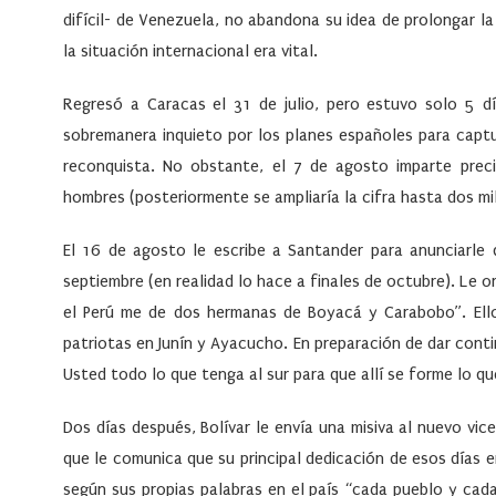
difícil- de Venezuela, no abandona su idea de prolongar la 
la situación internacional era vital.
Regresó a Caracas el 31 de julio, pero estuvo solo 5 d
sobremanera inquieto por los planes españoles para capt
reconquista. No obstante, el 7 de agosto imparte prec
hombres (posteriormente se ampliaría la cifra hasta dos mil)
El 16 de agosto le escribe a Santander para anunciarle
septiembre (en realidad lo hace a finales de octubre). Le 
el Perú me de dos hermanas de Boyacá y Carabobo”. Ello
patriotas en Junín y Ayacucho. En preparación de dar conti
Usted todo lo que tenga al sur para que allí se forme lo que
Dos días después, Bolívar le envía una misiva al nuevo vic
que le comunica que su principal dedicación de esos días e
según sus propias palabras en el país “cada pueblo y cad