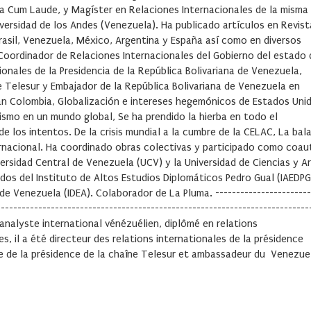
a Cum Laude, y Magíster en Relaciones Internacionales de la misma
iversidad de los Andes (Venezuela). Ha publicado artículos en Revist
 Brasil, Venezuela, México, Argentina y España así como en diversos
 Coordinador de Relaciones Internacionales del Gobierno del estado 
onales de la Presidencia de la República Bolivariana de Venezuela,
de Telesur y Embajador de la República Bolivariana de Venezuela en
lan Colombia, Globalización e intereses hegemónicos de Estados Uni
ismo en un mundo global, Se ha prendido la hierba en todo el
e los intentos. De la crisis mundial a la cumbre de la CELAC, La bal
ternacional. Ha coordinado obras colectivas y participado como coau
versidad Central de Venezuela (UCV) y la Universidad de Ciencias y A
dos del Instituto de Altos Estudios Diplomáticos Pedro Gual (IAEDPG
e Venezuela (IDEA). Colaborador de La Pluma. -----------------------
---------------------------------------------------------------------------
analyste international vénézuélien, diplômé en relations
s, il a été directeur des relations internationales de la présidence
ale de la présidence de la chaîne Telesur et ambassadeur du Venezue