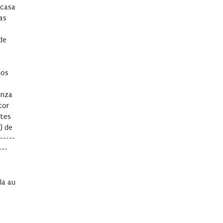
 casa
as
de
dos
anza
tor
rtes
) de
-----
---
la au