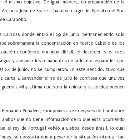
n el mismo objetivo. De igual manera, en preparación de la
Antonio José de Sucre a hacerse cargo del Ejército del Sur.
 de Carabobo.
ó a Caracas donde entró el 29 de junio, permaneciendo solo
upaba sobremanera la concentración en Puerto Cabello de los
ituación económica era muy difícil, el desorden y el caos
seguir y aniquilar los remanentes de soldados españoles que
 el 24 de junio, no se cumplieron. En este sentido, tuvo que
a carta a Santander el 10 de julio le confiesa que una vez
 guerra civil y afirma que solo la unidad y la solidez pueden
 a Fernando Peñalver, -por primera vez después de Carabobo-
 a ambos que no tiene información de lo que está ocurriendo
e el rey de Portugal volvió a Lisboa desde Brasil, lo cual
íneas, se constata que a pesar de la situación interna -tan