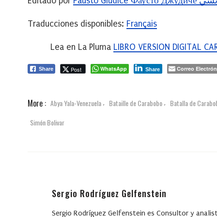
Editado por
Fausto Giudi
Traducciones disponibles:
Français
Lea en La Pluma
LIBRO VERSION DIGITAL 
WhatsApp
Correo Electrón
Post
Share
Share
More :
Abya Yala-Venezuela
Bataille de Carabobo
Batalla de Carabo
,
,
Simón Bolivar
Sergio Rodríguez Gelfenstein
Sergio Rodríguez Gelfenstein
es Consultor y analis