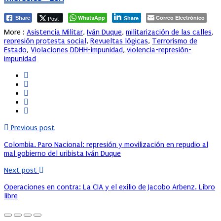
WhatsApp
Correo Electrónico
Post
Share
Share
More :
Asistencia Militar
,
Iván Duque
,
militarización de las calles
,
represión protesta social
,
Revueltas lógicas
,
Terrorismo de
Estado
,
Violaciones DDHH-impunidad
,
violencia-represión-
impunidad
Previous post
Colombia. Paro Nacional: represión y movilización en repudio al
mal gobierno del uribista Iván Duque
Next post
Operaciones en contra: La CIA y el exilio de Jacobo Arbenz. Libro
libre