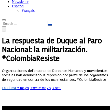
Newsletter
Español
Français
La respuesta de Duque al Paro
Nacional: la militarización.
#ColombiaResiste
Organizaciones defensoras de Derechos Humanos y movimientos
sociales han denunciado la represión por parte de los organismos
de seguridad en contra de los manifestantes. #ColombiaResiste
Posted
La Pluma
2 mayo, 2021
2 mayo, 2021
on