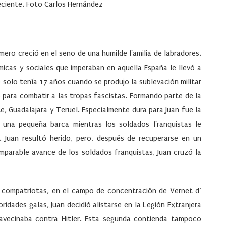
eciente. Foto Carlos Hernández
ero creció en el seno de una humilde familia de labradores.
icas y sociales que imperaban en aquella España le llevó a
e solo tenía 17 años cuando se produjo la sublevación militar
o para combatir a las tropas fascistas. Formando parte de la
te, Guadalajara y Teruel. Especialmente dura para Juan fue la
n una pequeña barca mientras los soldados franquistas le
. Juan resultó herido, pero, después de recuperarse en un
imparable avance de los soldados franquistas, Juan cruzó la
de compatriotas, en el campo de concentración de Vernet d’
oridades galas, Juan decidió alistarse en la Legión Extranjera
 avecinaba contra Hitler. Esta segunda contienda tampoco