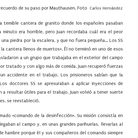
 recuerdo de su paso por Mauthausen. Foto
Carlos Hernández
 la temible cantera de granito donde los españoles pasaban
 minuto era horrible, pero Juan recordaba cuál era el peor
 una piedra por la escalera, y que no fuera pequeña… Los SS
e la cantera llenos de muertos». Él no terminó en uno de esos
rasladaron a un grupo que trabajaba en el exterior del campo
jor tratado y con algo más de comida, Juan recuperó fuerzas
 un accidente en el trabajo. Los prisioneros sabían que la
Los doctores SS se apresuraban a aplicar inyecciones de
a resultar útiles para el trabajo. Juan volvió a tener suerte
es, se reestableció.
amado «comando de la desinfección». Su misión consistía en
legaban al campo y, en unas grandes parihuelas, llevarlas al
ó de hambre porque él y sus compañeros del comando siempre