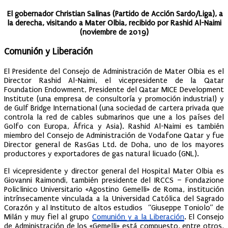
El gobernador Christian Salinas (Partido de Acción Sardo/Liga), a
la derecha, visitando a Mater Olbia, recibido por Rashid Al-Naimi
(noviembre de 2019)
Comunión y Liberación
El Presidente del Consejo de Administración de Mater Olbia es el
Director Rashid Al-Naimi, el vicepresidente de la Qatar
Foundation Endowment, Presidente del Qatar MICE Development
Institute (una empresa de consultoría y promoción industrial) y
de Gulf Bridge International (una sociedad de cartera privada que
controla la red de cables submarinos que une a los países del
Golfo con Europa, África y Asia). Rashid Al-Naimi es también
miembro del Consejo de Administración de Vodafone Qatar y fue
Director general de RasGas Ltd. de Doha, uno de los mayores
productores y exportadores de gas natural licuado (GNL).
El vicepresidente y director general del Hospital Mater Olbia es
Giovanni Raimondi, también presidente del IRCCS – Fondazione
Policlinico Universitario «Agostino Gemelli» de Roma, institución
intrínsecamente vinculada a la Universidad Católica del Sagrado
Corazón y al Instituto de altos estudios “Giuseppe Toniolo” de
Milán y muy fiel al grupo
Comunión y a la Liberación
. El Consejo
de Administración de los «Gemelli» está compuesto, entre otros,