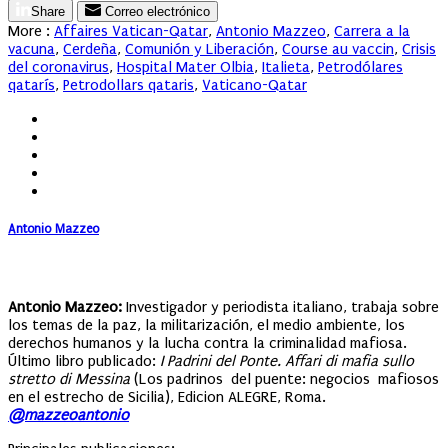
Share
Correo electrónico
More :
Affaires Vatican-Qatar
,
Antonio Mazzeo
,
Carrera a la
vacuna
,
Cerdeña
,
Comunión y Liberación
,
Course au vaccin
,
Crisis
del coronavirus
,
Hospital Mater Olbia
,
Italieta
,
Petrodólares
qatarís
,
Petrodollars qataris
,
Vaticano-Qatar
Antonio Mazzeo
Antonio Mazzeo:
Investigador y periodista italiano, trabaja sobre
los temas de la paz, la militarización, el medio ambiente, los
derechos humanos y la lucha contra la criminalidad mafiosa.
Último libro publicado:
I Padrini del Ponte. Affari di mafia sullo
stretto di Messina
(Los padrinos del puente: negocios mafiosos
en el estrecho de Sicilia), Edicion ALEGRE, Roma.
@mazzeoantonio