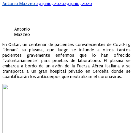
Posted
Antonio Mazzeo
29 junio, 2020
29 junio, 2020
on
Antonio
Mazzeo
En Qatar, un centenar de pacientes convalecientes de Covid-19
“donan” su plasma, que luego se infunde a otros tantos
pacientes gravemente enfermos que lo han ofrecido
“voluntariamente” para pruebas de laboratorio. El plasma se
embarca a bordo de un avión de la Fuerza Aérea Italiana y se
transporta a un gran hospital privado en Cerdeña donde se
cuantificarán los anticuerpos que neutralizan el coronavirus.