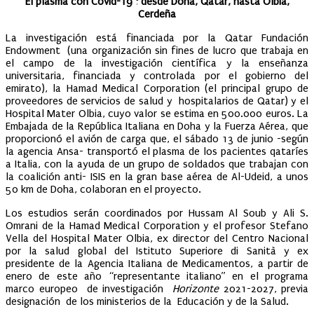
El plasma con Covid-19 ; desde Doha, Qatar, hasta Olbia,
Cerdeña
La investigación está financiada por la Qatar Fundación
Endowment (una organización sin fines de lucro que trabaja en
el campo de la investigación científica y la enseñanza
universitaria, financiada y controlada por el gobierno del
emirato), la Hamad Medical Corporation (el principal grupo de
proveedores de servicios de salud y hospitalarios de Qatar) y el
Hospital Mater Olbia,
cuyo valor se
estima en 500.000 euros. La
Embajada de la República Italiana en Doha y la Fuerza Aérea, que
proporcionó el avión de carga que, el sábado 13 de junio -según
la agencia Ansa- transportó el plasma de los pacientes qataríes
a Italia, con la ayuda de un grupo de soldados que trabajan con
la coalición anti- ISIS en la gran base aérea de Al-Udeid, a unos
50 km de Doha, colaboran en el proyecto.
Los estudios serán coordinados por Hussam Al Soub y Ali S.
Omrani de la Hamad Medical Corporation y el profesor Stefano
Vella del Hospital Mater Olbia, ex director del Centro Nacional
por la salud global del Istituto Superiore di Sanità y ex
presidente de la Agencia Italiana de Medicamentos, a partir de
enero de este año “representante italiano” en el programa
marco europeo de investigación
Horizonte
2021-2027, previa
designación de los ministerios de la Educación y de la Salud.