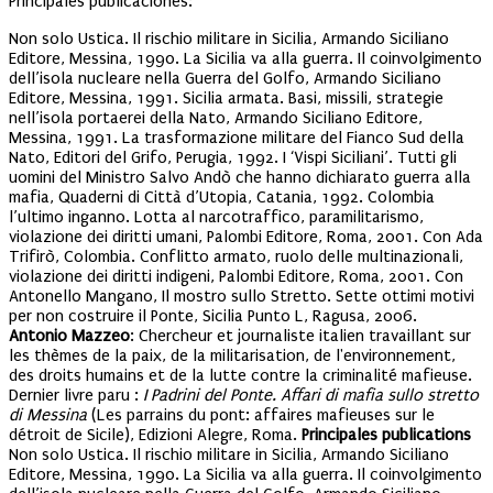
Principales publicaciones:
Non solo Ustica. Il rischio militare in Sicilia, Armando Siciliano
Editore, Messina, 1990. La Sicilia va alla guerra. Il coinvolgimento
dell’isola nucleare nella Guerra del Golfo, Armando Siciliano
Editore, Messina, 1991. Sicilia armata. Basi, missili, strategie
nell’isola portaerei della Nato, Armando Siciliano Editore,
Messina, 1991. La trasformazione militare del Fianco Sud della
Nato, Editori del Grifo, Perugia, 1992. I ‘Vispi Siciliani’. Tutti gli
uomini del Ministro Salvo Andò che hanno dichiarato guerra alla
mafia, Quaderni di Città d’Utopia, Catania, 1992. Colombia
l’ultimo inganno. Lotta al narcotraffico, paramilitarismo,
violazione dei diritti umani, Palombi Editore, Roma, 2001. Con Ada
Trifirò, Colombia. Conflitto armato, ruolo delle multinazionali,
violazione dei diritti indigeni, Palombi Editore, Roma, 2001. Con
Antonello Mangano, Il mostro sullo Stretto. Sette ottimi motivi
per non costruire il Ponte, Sicilia Punto L, Ragusa, 2006.
Antonio Mazzeo
: Chercheur et journaliste italien travaillant sur
les thèmes de la paix, de la militarisation, de l'environnement,
des droits humains et de la lutte contre la criminalité mafieuse.
Dernier livre paru :
I Padrini del Ponte. Affari di mafia sullo stretto
di Messina
(Les parrains du pont: affaires mafieuses sur le
détroit de Sicile), Edizioni Alegre, Roma.
Principales publications
Non solo Ustica. Il rischio militare in Sicilia, Armando Siciliano
Editore, Messina, 1990. La Sicilia va alla guerra. Il coinvolgimento