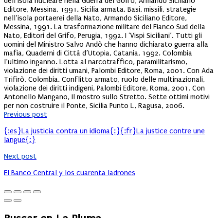
dell’isola nucleare nella Guerra del Golfo, Armando Siciliano
Editore, Messina, 1991. Sicilia armata. Basi, missili, strategie
nell’isola portaerei della Nato, Armando Siciliano Editore,
Messina, 1991. La trasformazione militare del Fianco Sud della
Nato, Editori del Grifo, Perugia, 1992. I ‘Vispi Siciliani’. Tutti gli
uomini del Ministro Salvo Andò che hanno dichiarato guerra alla
mafia, Quaderni di Città d’Utopia, Catania, 1992. Colombia
l’ultimo inganno. Lotta al narcotraffico, paramilitarismo,
violazione dei diritti umani, Palombi Editore, Roma, 2001. Con Ada
Trifirò, Colombia. Conflitto armato, ruolo delle multinazionali,
violazione dei diritti indigeni, Palombi Editore, Roma, 2001. Con
Antonello Mangano, Il mostro sullo Stretto. Sette ottimi motivi
per non costruire il Ponte, Sicilia Punto L, Ragusa, 2006.
Previous post
{:es}La justicia contra un idioma{:}{:fr}La justice contre une
langue{:}
Next post
El Banco Central y los cuarenta ladrones