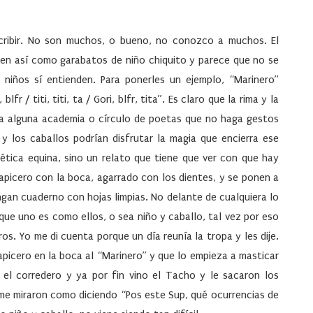
scribir. No son muchos, o bueno, no conozco a muchos. El
iben así como garabatos de niño chiquito y parece que no se
 niños sí entienden. Para ponerles un ejemplo, “Marinero”
r / titi, titi, ta / Gori, blfr, tita”. Es claro que la rima y la
ya alguna academia o círculo de poetas que no haga gestos
 y los caballos podrían disfrutar la magia que encierra ese
oética equina, sino un relato que tiene que ver con que hay
 lapicero con la boca, agarrado con los dientes, y se ponen a
engan cuaderno con hojas limpias. No delante de cualquiera lo
ue uno es como ellos, o sea niño y caballo, tal vez por eso
os. Yo me di cuenta porque un día reunía la tropa y les dije.
lapicero en la boca al “Marinero” y que lo empieza a masticar
el corredero y ya por fin vino el Tacho y le sacaron los
 me miraron como diciendo “Pos este Sup, qué ocurrencias de