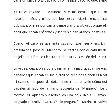
darle un lapicero al caballo”. Yo me hice pato, lo que, siend
Ya luego regañe al “Marinero” y él me explicó que no d
ustedes, niños y niñas que leen esta historia, encuentra
publicando ni se pongan a demostrarlo a otros, porque el
decir que están enfermos y les van a dar jarabes, pastillas, 
Bueno, el caso es que este caballo sabe leer y escribir
presumirles, pero el “Marinero” se cartea con el caballo de
en jefe del Ejército Libertador del Sur (y también del EZLN
En veces, cuando salgo a caminar en la madrugada, me encu
caballos que están en los ejércitos rebeldes tienen el mod
mi camino, después de detenerme a preguntarle cómo est
papeles al lado de la mano izquierda de “Marinero”. Le
mordió) el lapicero y escribió en una hoja limpia. “Carta
lenguaje infantil. “¿Cartas?”, le pregunté. “Marinero” volvi