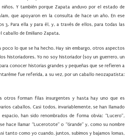
os niños. Y también porque Zapata anduvo por el estado de
Balam, que apoyaron en la consulta de hace un año. En ese
 3. Para ella y para él, y, a través de ellos, para todas las
el caballo de Emiliano Zapata.
es poco lo que se ha hecho. Hay sin embargo, otros aspectos
os historiadores. Yo no soy historiador (soy un guerrero, un
para conocer historias grandes y pequeñas que se refieren a
ntaréme fue referida, a su vez, por un caballo neozapatista:
os otros forman filas insurgentes y hasta hay uno que es
arios caballos. Casi todos, invariablemente, se han llamado
 espacio, han sido renombrados de forma obvia: “Lucero”,
lo se hace llamar “Lucerotote” o “Grande” y, como su nombre
casi tanto como yo cuando, juntos, subimos y bajamos lomas,