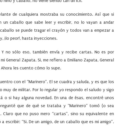
o niño y caballo, no viene siendo tan difícil.
elante de cualquiera mostraba su conocimiento. Así que si
n un caballo que sabe leer y escribir, no lo vayan a andar
 caballo se puede tragar el crayón y todos van a empezar a
y, ¡lo peor!, hasta inyecciones.
. Y no sólo eso, también envía y recibe cartas. No es por
 mi General Zapata. Si, me refiero a Emiliano Zapata, General
). Ahora les cuento cómo lo supe.
entro con el “Marinero”. El se cuadra y saluda, y es que los
o muy de militar. Por lo regular yo respondo el saludo y sigo
á o si hay alguna novedad. En una de ésas, encontré unos
 pregunté que de qué se trataba y “Marinero” tomó (o sea
s”. Claro que no puso mero “cartas”, sino su equivalente en
ó a escribir: “Si. De un amigo, de un caballo que es mi amigo”.