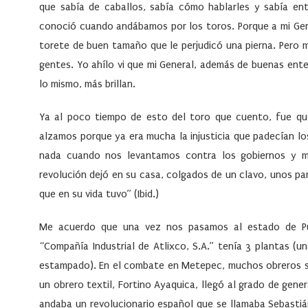
que sabía de caballos, sabía cómo hablarles y sabía en
conoció cuando andábamos por los toros. Porque a mi Gene
torete de buen tamaño que le perjudicó una pierna. Pero
gentes. Yo ahílo vi que mi General, además de buenas ent
lo mismo, más brillan.
Ya al poco tiempo de esto del toro que cuento, fue qu
alzamos porque ya era mucha la injusticia que padecían lo
nada cuando nos levantamos contra los gobiernos y m
revolución dejó en su casa, colgados de un clavo, unos p
que en su vida tuvo”
(Ibid.)
Me acuerdo que una vez nos pasamos al estado de Pu
“Compañía Industrial de Atlixco, S.A.” tenía 3 plantas (u
estampado). En el combate en Metepec, muchos obreros se
un obrero textil, Fortino Ayaquica, llegó al grado de gener
andaba un revolucionario español que se llamaba Sebasti