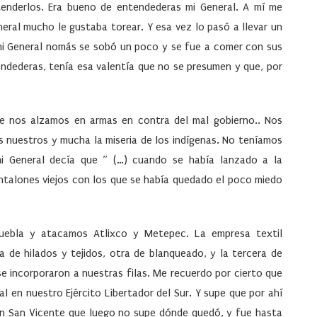
tenderlos. Era bueno de entendederas mi General. A mí me
ral mucho le gustaba torear. Y esa vez lo pasó a llevar un
 mi General nomás se sobó un poco y se fue a comer con sus
endederas, tenía esa valentía que no se presumen y que, por
e nos alzamos en armas en contra del mal gobierno.. Nos
s nuestros y mucha la miseria de los indígenas. No teníamos
i General decía que ” (…) cuando se había lanzado a la
antalones viejos con los que se había quedado el poco miedo
ebla y atacamos Atlixco y Metepec. La empresa textil
na de hilados y tejidos, otra de blanqueado, y la tercera de
 incorporaron a nuestras filas. Me recuerdo por cierto que
al en nuestro Ejército Libertador del Sur. Y supe que por ahí
án San Vicente que luego no supe dónde quedó, y fue hasta