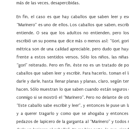
más de las veces, desapercibidas.
En fin, el caso es que hay caballos que saben leer y e
“Marinero” es uno de ellos. Los caballos que saben, escr
entiende. O sea que los adultos no entienden, pero los
escribió un su poema que dice más o menos así: “Gori, gori, blf
métrica son de una calidad apreciable, pero dudo que ha
frente a estos sentidos versos. Sólo los niños, las niñas
“gori” reiterado. Pero en fin, éste no es un tratado de p
caballos que saben leer y escribir. Para hacerlo, toman el
darle y darle, hasta llenar planas y planas, claro, según t
hacen. Sólo muestran lo que saben cuando están seguros q
conmigo si se mostró el “Marinero”. Pero no delante de otr
“Este caballo sabe escribir y leer”, y entonces le puse un 
y a querer tragarlo y como que se ahogaba y entonces 
pedazos de lapicero de la garganta al “Marinero” y todos