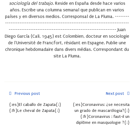
sociología del trabajo
. Reside en España desde hace varios
años. Escribe una columna semanal que publican en varios
países y en diversos medios. Corresponsal de La Pluma. --------
---------------------------------------------------------------------
------------------------------------------------------------ Juan
Diego García (Cali, 1945) est Colombien, docteur en sociologie
de l'Université de Francfort, résidant en Espagne. Publie une
chronique hebdomadaire dans divers médias. Correspondant du
site La Pluma.
Previous post
Next post
{:es}El caballo de Zapata{:}
{:es}Coronavirus: ¿se necesita
{:fr}Le cheval de Zapata{:}
un grado de mascarólogia?{:}
{:fr}Coronavirus : faut-il un
diplôme en masquologie ?{:}