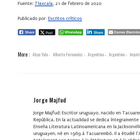
Fuente:
Tlaxcala
, 21 de febrero de 2020
Publicado por
Escritos críticos
WhatsApp
Correo Electrón
Post
Share
Share
More :
Abya Yala
Alberto Fernandez
Argentina
Argentine
Impér
,
,
,
,
Jorge Majfud
Jorge Majfud: Escritor uruguayo, nacido en Tacuare
República. En la actualidad se dedica íntegramente 
Enseña Literatura Latinoamericana en la Jacksonvill
uruguayen, né en 1969 à Tacuarembó. Il a étudié l’A