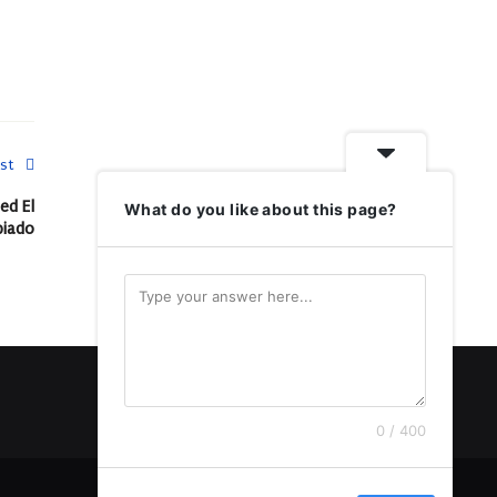
st
ed El
What do you like about this page?
biado
0 / 400