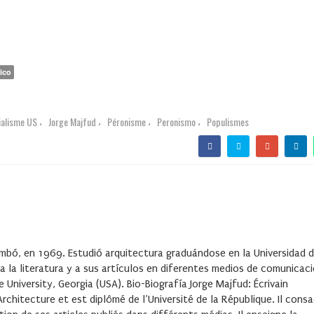
ico
ialisme US
Jorge Majfud
Péronisme
Peronismo
Populismes
,
,
,
,
mbó, en 1969. Estudió arquitectura graduándose en la Universidad d
a la literatura y a sus artículos en diferentes medios de comunicaci
e University, Georgia (USA).
Bio-Biografía
Jorge Majfud: Écrivain
rchitecture et est diplômé de l’Université de la République. Il cons