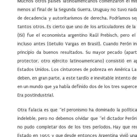
Muchos otros países latinoamericanos comenzaron el mis
menos al final de la Segunda Guerra. Uruguay no tuvo nada
de decadencia y autoritarismos de derecha. Podríamos segu
tantos otros. Es cierto que uno de los articuladores de la
(ISI) fue el economista argentino Raúl Prebisch, pero 
incluso antes (Getulio Vargas en Brasil). Cuando Perón ini
principio da buenos resultados. Su mayor pecado (apar
protector, otro ejército latinoamericano) consistió en 
Estados Unidos. Los cinturones de pobreza en América Lati
deben, en gran parte, a este tardío e inevitable intento d
en un mundo que ya había definido dos de los tres supercen
Era postindustrial.
Otra falacia es que “el peronismo ha dominado la políti
indeleble, pero no debemos olvidar que “el dictador Perón
no pudo completar dos de los tres períodos. Hay que re
Estado en 1955 y que desde entonces Argentina vivió una 