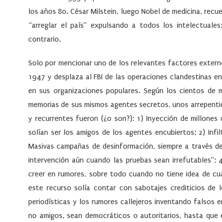
los años 80. César Milstein, luego Nobel de medicina, rec
“arreglar el país” expulsando a todos los intelectuales
contrario.
Solo por mencionar uno de los relevantes factores extern
1947 y desplaza al FBI de las operaciones clandestinas en
en sus organizaciones populares. Según los cientos de 
memorias de sus mismos agentes secretos, unos arrepentid
y recurrentes fueron (¿o son?): 1) Inyección de millone
solían ser los amigos de los agentes encubiertos; 2) Infi
Masivas campañas de desinformación, siempre a través d
intervención aún cuando las pruebas sean irrefutables”; 
creer en rumores, sobre todo cuando no tiene idea de cuá
este recurso solía contar con sabotajes crediticios de
periodísticas y los rumores callejeros inventando falsos 
no amigos, sean democráticos o autoritarios, hasta que e