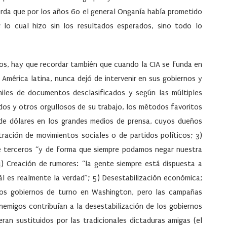
uerda que por los años 60 el general Onganía había prometido
; lo cual hizo sin los resultados esperados, sino todo lo
os, hay que recordar también que cuando la CIA se funda en
 América latina, nunca dejó de intervenir en sus gobiernos y
miles de documentos desclasificados y según las múltiples
os y otros orgullosos de su trabajo, los métodos favoritos
s de dólares en los grandes medios de prensa, cuyos dueños
ltración de movimientos sociales o de partidos políticos; 3)
e terceros “y de forma que siempre podamos negar nuestra
4) Creación de rumores: “la gente siempre está dispuesta a
l es realmente la verdad”; 5) Desestabilización económica;
 los gobiernos de turno en Washington, pero las campañas
enemigos contribuían a la desestabilización de los gobiernos
ran sustituidos por las tradicionales dictaduras amigas (el