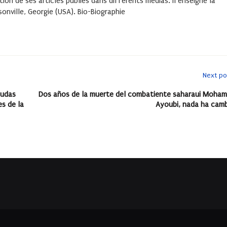
ion de ses articles publiés dans différents médias. Il enseigne la
sonville, Georgie (USA).
Bio-Biographie
Next po
eudas
Dos años de la muerte del combatiente saharaui Moham
es de la
Ayoubi, nada ha cam