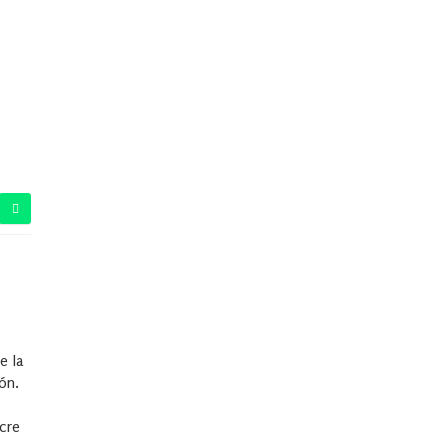
e la
ón.
acre