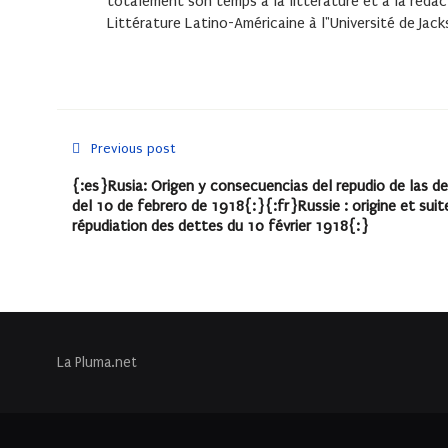
totalement son temps à la littérature et à la rédact
Littérature Latino-Américaine à l"Université de Jack
Previous post
{:es}Rusia: Origen y consecuencias del repudio de las d
del 10 de febrero de 1918{:}{:fr}Russie : origine et suit
répudiation des dettes du 10 février 1918{:}
La Pluma.net