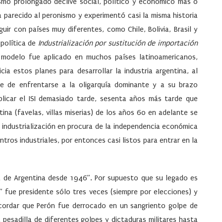
mo prolongado declive social, político y económico más o
 parecido al peronismo y experimentó casi la misma historia
ir con países muy diferentes, como Chile, Bolivia, Brasil y
 política de
Industrialización por sustitución de importación
el modelo fue aplicado en muchos países latinoamericanos,
cia estos planes para desarrollar la industria argentina, al
te de enfrentarse a la oligarquía dominante y a su brazo
aplicar el ISI demasiado tarde, sesenta años más tarde que
na (favelas, villas miserias) de los años 60 en adelante se
e industrialización en procura de la independencia económica
tros industriales, por entonces casi listos para entrar en la
ca de Argentina desde 1946”. Por supuesto que su legado es
” fue presidente sólo tres veces (siempre por elecciones) y
cordar que Perón fue derrocado en un sangriento golpe de
pesadilla de diferentes golpes y dictaduras militares hasta