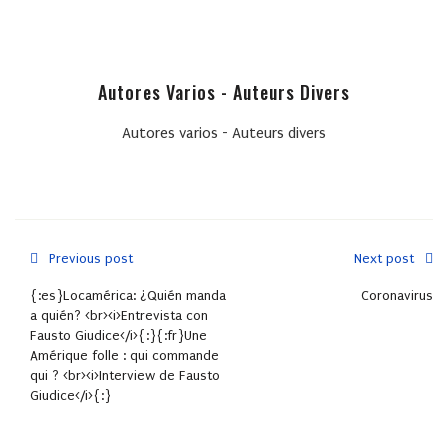
Autores Varios - Auteurs Divers
Autores varios - Auteurs divers
Previous post
Next post
{:es}Locamérica: ¿Quién manda
Coronavirus
a quién? <br><i>Entrevista con
Fausto Giudice</i>{:}{:fr}Une
Amérique folle : qui commande
qui ? <br><i>Interview de Fausto
Giudice</i>{:}