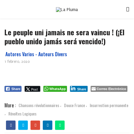
Le peuple uni jamais ne sera vaincu ! (¡El
pueblo unido jamás será vencido!)
Autores Varios - Auteurs Divers
1 febrero, 2020
WhatsApp
Correo Electrónico
Post
Share
Share
More :
Chansons révolutionnaires
Douce France
Insurrection permanente
,
,
Révoltes Logiques
,