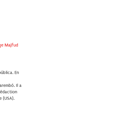
ge Majfud
ública. En
rembó. Il a
 rédaction
e (USA).