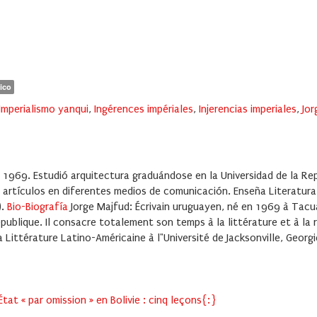
ico
Imperialismo yanqui
,
Ingérences impériales
,
Injerencias imperiales
,
Jor
 1969. Estudió arquitectura graduándose en la Universidad de la Rep
us artículos en diferentes medios de comunicación. Enseña Literatura
).
Bio-Biografía
Jorge Majfud: Écrivain uruguayen, né en 1969 à Tacua
épublique. Il consacre totalement son temps à la littérature et à la
a Littérature Latino-Américaine à l"Université de Jacksonville, Georgi
tat « par omission » en Bolivie : cinq leçons{:}