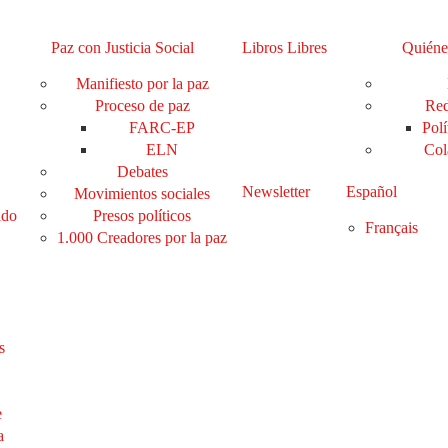
Paz con Justicia Social
Libros Libres
Quiéne
Manifiesto por la paz
Proceso de paz
Red
FARC-EP
Polí
ELN
Col
Debates
Newsletter
Español
Movimientos sociales
ado
Presos políticos
Français
1.000 Creadores por la paz
s
e
a