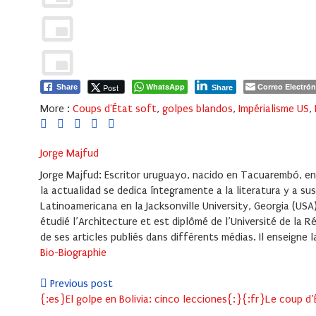
WhatsApp
Correo Electrón
Post
Share
Share
More :
Coups d'État soft
,
golpes blandos
,
Impérialisme US
,
Jorge Majfud
Jorge Majfud: Escritor uruguayo, nacido en Tacuarembó, en
la actualidad se dedica íntegramente a la literatura y a s
Latinoamericana en la Jacksonville University, Georgia (USA
étudié l’Architecture et est diplômé de l’Université de la R
de ses articles publiés dans différents médias. Il enseigne l
Bio-Biographie
Previous post
{:es}El golpe en Bolivia: cinco lecciones{:}{:fr}Le coup d’É