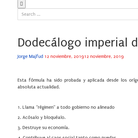
Dodecálogo imperial d
Posted
Jorge Majfud
12 noviembre, 2019
12 noviembre, 2019
on
Esta fórmula ha sido probada y aplicada desde los oríge
absoluta actualidad.
1. Llama “régimen” a todo gobierno no alineado
2. Acósalo y bloquéalo.
3. Destruye su economía.
4. Contribuye al caos social tanto como puedas.