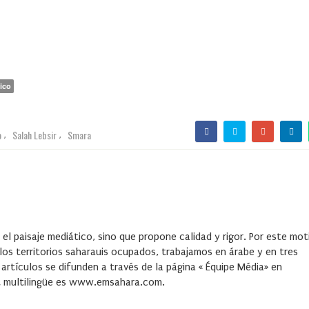
ico
o
Salah Lebsir
Smara
,
,
el paisaje mediático, sino que propone calidad y rigor. Por este mot
 los territorios saharauis ocupados, trabajamos en árabe y en tres
 artículos se difunden a través de la página « Équipe Média» en
net multilingüe es www.emsahara.com.