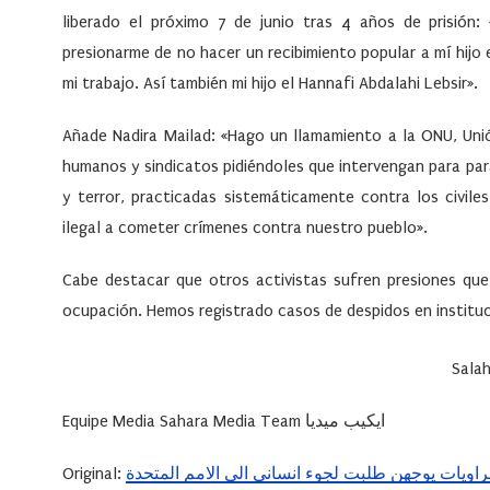
liberado el próximo 7 de junio tras 4 años de prisió
presionarme de no hacer un recibimiento popular a mí hijo
mi trabajo. Así también mi hijo el Hannafi Abdalahi Lebsir».
Añade Nadira Mailad: «Hago un llamamiento a la ONU, Uni
humanos y sindicatos pidiéndoles que intervengan para par
y terror, practicadas sistemáticamente contra los civile
ilegal a cometer crímenes contra nuestro pueblo».
Cabe destacar que otros activistas sufren presiones que
ocupación. Hemos registrado casos de despidos en institu
Salah
Equipe Media Sahara Media Team ايكيب ميديا
Original:
ويات يوجهن طلبت لجوء انساني الى الامم المتحدة