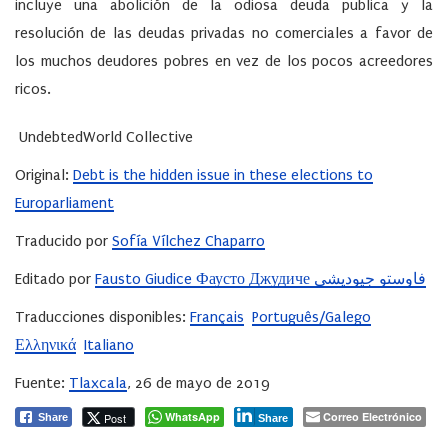
incluye una abolición de la odiosa deuda publica y la
resolución de las deudas privadas no comerciales a favor de
los muchos deudores pobres en vez de los pocos acreedores
ricos.
UndebtedWorld Collective
Original:
Debt is the hidden issue in these elections to
Europarliament
Traducido por
Sofía Vílchez Chaparro
Editado por
Fausto Giudice Фаусто Джудиче فاوستو جيوديشي
Traducciones disponibles:
Français
Português/Galego
Ελληνικά
Italiano
Fuente:
Tlaxcala
, 26 de mayo de 2019
WhatsApp
Correo Electrónico
Post
Share
Share