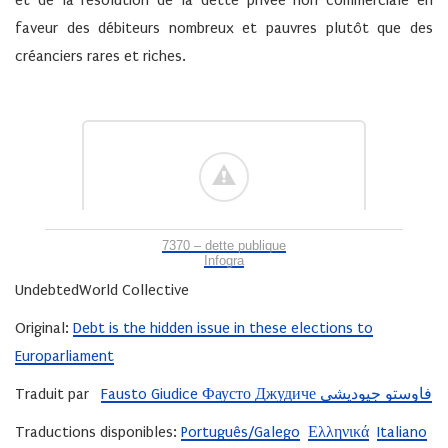
et de la résolution de la dette privée non commerciale en
faveur des débiteurs nombreux et pauvres plutôt que des
créanciers rares et riches.
7370 – dette publique
Infogra
UndebtedWorld Collective
Original:
Debt is the hidden issue in these elections to
Europarliament
Traduit par
Fausto Giudice Фаусто Джудиче فاوستو جيوديشي
Traductions disponibles:
Português/Galego
Ελληνικά
Italiano