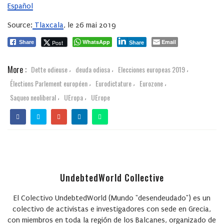
Español
Source:
Tlaxcala
, le 26 mai 2019
WhatsApp
Email
Post
Share
Share
More :
Dette odieuse
deuda odiosa
Elecciones europeas 2019
,
,
,
Élections Parlement européen
Eurodictature
Eurozone
,
,
,
Saqueo neoliberal
UEropa
UErope
,
,
UndebtedWorld Collective
El Colectivo UndebtedWorld (Mundo "desendeudado") es un
colectivo de activistas e investigadores con sede en Grecia,
con miembros en toda la región de los Balcanes, organizado de