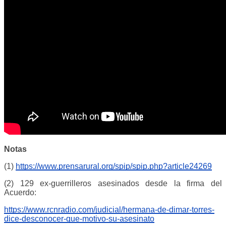
Notas
(1)
https://www.prensarural.org/spip/spip.php?article24269
(2) 129 ex-guerrilleros asesinados desde la firma del
Acuerdo:
https://www.rcnradio.com/judicial/hermana-de-dimar-torres-
dice-desconocer-que-motivo-su-asesinato