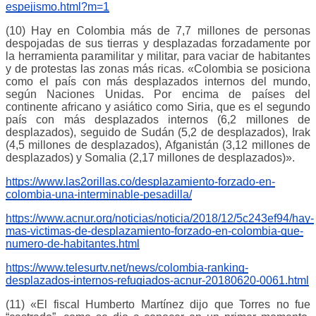
espejismo.html?m=1
(10) Hay en Colombia más de 7,7 millones de personas
despojadas de sus tierras y desplazadas forzadamente por
la herramienta paramilitar y militar, para vaciar de habitantes
y de protestas las zonas más ricas. «Colombia se posiciona
como el país con más desplazados internos del mundo,
según Naciones Unidas. Por encima de países del
continente africano y asiático como Siria, que es el segundo
país con más desplazados internos (6,2 millones de
desplazados), seguido de Sudán (5,2 de desplazados), Irak
(4,5 millones de desplazados), Afganistán (3,12 millones de
desplazados) y Somalia (2,17 millones de desplazados)».
https://www.las2orillas.co/desplazamiento-forzado-en-
colombia-una-interminable-pesadilla/
https://www.acnur.org/noticias/noticia/2018/12/5c243ef94/hay-
mas-victimas-de-desplazamiento-forzado-en-colombia-que-
numero-de-habitantes.html
https://www.telesurtv.net/news/colombia-ranking-
desplazados-internos-refugiados-acnur-20180620-0061.html
(11) «El fiscal Humberto Martínez dijo que Torres no fue