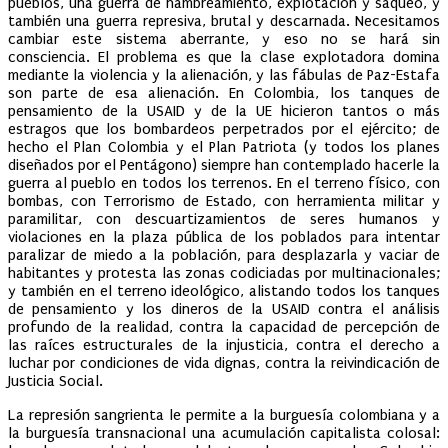
pueblos, una guerra de hambreamiento, explotación y saqueo, y
también una guerra represiva, brutal y descarnada. Necesitamos
cambiar este sistema aberrante, y eso no se hará sin
consciencia. El problema es que la clase explotadora domina
mediante la violencia y la alienación, y las fábulas de Paz-Estafa
son parte de esa alienación. En Colombia, los tanques de
pensamiento de la USAID y de la UE hicieron tantos o más
estragos que los bombardeos perpetrados por el ejército; de
hecho el Plan Colombia y el Plan Patriota (y todos los planes
diseñados por el Pentágono) siempre han contemplado hacerle la
guerra al pueblo en todos los terrenos. En el terreno físico, con
bombas, con Terrorismo de Estado, con herramienta militar y
paramilitar, con descuartizamientos de seres humanos y
violaciones en la plaza pública de los poblados para intentar
paralizar de miedo a la población, para desplazarla y vaciar de
habitantes y protesta las zonas codiciadas por multinacionales;
y también en el terreno ideológico, alistando todos los tanques
de pensamiento y los dineros de la USAID contra el análisis
profundo de la realidad, contra la capacidad de percepción de
las raíces estructurales de la injusticia, contra el derecho a
luchar por condiciones de vida dignas, contra la reivindicación de
Justicia Social.
La represión sangrienta le permite a la burguesía colombiana y a
la burguesía transnacional una acumulación capitalista colosal: