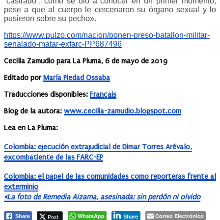
“castrado”, como se dio a conocer en un primer momento,
pese a que al cuerpo le cercenaron su órgano sexual y lo
pusieron sobre su pecho».
https://www.pulzo.com/nacion/ponen-preso-batallon-militar-
senalado-matar-exfarc-PP687496
Cecilia Zamudio para La Pluma, 6 de mayo de 2019
Editado por
María Piedad Ossaba
Traducciones disponibles:
Français
Blog de la autora:
www.cecilia-zamudio.blogspot.com
Lea en La Pluma:
Colombia: ejecución extrajudicial de Dimar Torres Arévalo,
excombatiente de las FARC-EP
Colombia: el papel de las comunidades como reporteras frente al
exterminio
«La foto de Remedia Aizama, asesinada: sin perdón ni olvido
WhatsApp
Correo Electrónico
Post
Share
Share