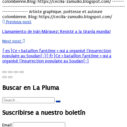
colombienne.Blog: https://cecilia-zamudio.blogspot.com/ -------
------------------------------------------------------------------------
--------------- Artiste graphique, poétesse et auteure
colombienne. Blog: https://cecilia-zamudio.blogspot.com/
Previous post
Llamamiento de Iván Márquez: Resistir a la tiranía mundial
Next post
{:es}Ce « bataillon fantôme » qui a organisé l’insurrection
populaire au Soudan{:}{:fr}Ce « bataillon fantôme » qui a
organisé l’insurrection populaire au Soudan{:}
Buscar en La Pluma
Suscribirse a nuestro boletín
Email