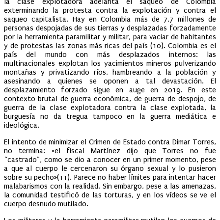
la clase explotadora adelanta el saqueo de Colombia
exterminando la protesta contra la explotación y contra el
saqueo capitalista. Hay en Colombia más de 7,7 millones de
personas despojadas de sus tierras y desplazadas forzadamente
por la herramienta paramilitar y militar, para vaciar de habitantes
y de protestas las zonas más ricas del país (10). Colombia es el
país del mundo con más desplazados internos: las
multinacionales explotan los yacimientos mineros pulverizando
montañas y privatizando ríos, hambreando a la población y
asesinando a quienes se oponen a tal devastación. El
desplazamiento forzado sigue en auge en 2019. En este
contexto brutal de guerra económica, de guerra de despojo, de
guerra de la clase explotadora contra la clase explotada, la
burguesía no da tregua tampoco en la guerra mediática e
ideológica.
El intento de minimizar el Crimen de Estado contra Dimar Torres,
no termina: «el fiscal Martínez dijo que Torres no fue
“castrado”, como se dio a conocer en un primer momento, pese
a que al cuerpo le cercenaron su órgano sexual y lo pusieron
sobre su pecho»(11). Parece no haber límites para intentar hacer
malabarismos con la realidad. Sin embargo, pese a las amenazas,
la comunidad testificó de las torturas, y en los vídeos se ve el
cuerpo desnudo mutilado.