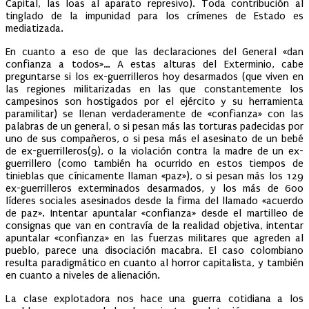
Capital, las loas al aparato represivo). Toda contribución al
tinglado de la impunidad para los crímenes de Estado es
mediatizada.
En cuanto a eso de que las declaraciones del General «dan
confianza a todos»… A estas alturas del Exterminio, cabe
preguntarse si los ex-guerrilleros hoy desarmados (que viven en
las regiones militarizadas en las que constantemente los
campesinos son hostigados por el ejército y su herramienta
paramilitar) se llenan verdaderamente de «confianza» con las
palabras de un general, o si pesan más las torturas padecidas por
uno de sus compañeros, o si pesa más el asesinato de un bebé
de ex-guerrilleros(9), o la violación contra la madre de un ex-
guerrillero (como también ha ocurrido en estos tiempos de
tinieblas que cínicamente llaman «paz»), o si pesan más los 129
ex-guerrilleros exterminados desarmados, y los más de 600
líderes sociales asesinados desde la firma del llamado «acuerdo
de paz». Intentar apuntalar «confianza» desde el martilleo de
consignas que van en contravía de la realidad objetiva, intentar
apuntalar «confianza» en las fuerzas militares que agreden al
pueblo, parece una disociación macabra. El caso colombiano
resulta paradigmático en cuanto al horror capitalista, y también
en cuanto a niveles de alienación.
La clase explotadora nos hace una guerra cotidiana a los