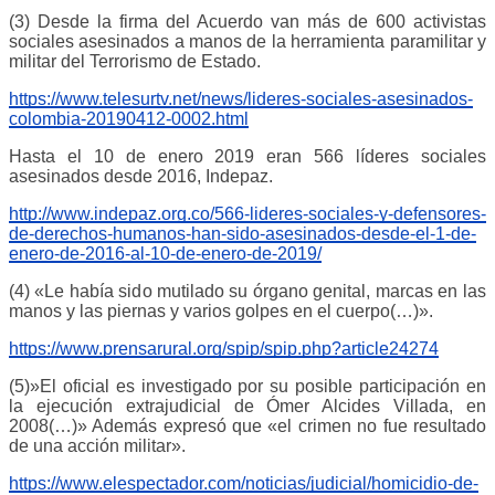
(3) Desde la firma del Acuerdo van más de 600 activistas
sociales asesinados a manos de la herramienta paramilitar y
militar del Terrorismo de Estado.
https://www.telesurtv.net/news/lideres-sociales-asesinados-
colombia-20190412-0002.html
Hasta el 10 de enero 2019 eran 566 líderes sociales
asesinados desde 2016, Indepaz.
http://www.indepaz.org.co/566-lideres-sociales-y-defensores-
de-derechos-humanos-han-sido-asesinados-desde-el-1-de-
enero-de-2016-al-10-de-enero-de-2019/
(4) «Le había sido mutilado su órgano genital, marcas en las
manos y las piernas y varios golpes en el cuerpo(…)».
https://www.prensarural.org/spip/spip.php?article24274
(5)»El oficial es investigado por su posible participación en
la ejecución extrajudicial de Ómer Alcides Villada, en
2008(…)» Además expresó que «el crimen no fue resultado
de una acción militar».
https://www.elespectador.com/noticias/judicial/homicidio-de-