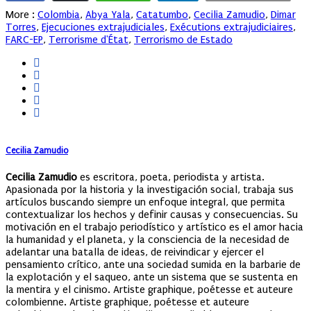
More :
Colombia
,
Abya Yala
,
Catatumbo
,
Cecilia Zamudio
,
Dimar
Torres
,
Ejecuciones extrajudiciales
,
Exécutions extrajudiciaires
,
FARC-EP
,
Terrorisme d'État
,
Terrorismo de Estado
Cecilia Zamudio
Cecilia Zamudio
es escritora, poeta, periodista y artista.
Apasionada por la historia y la investigación social, trabaja sus
artículos buscando siempre un enfoque integral, que permita
contextualizar los hechos y definir causas y consecuencias. Su
motivación en el trabajo periodístico y artístico es el amor hacia
la humanidad y el planeta, y la consciencia de la necesidad de
adelantar una batalla de ideas, de reivindicar y ejercer el
pensamiento crítico, ante una sociedad sumida en la barbarie de
la explotación y el saqueo, ante un sistema que se sustenta en
la mentira y el cinismo. Artiste graphique, poétesse et auteure
colombienne. Artiste graphique, poétesse et auteure