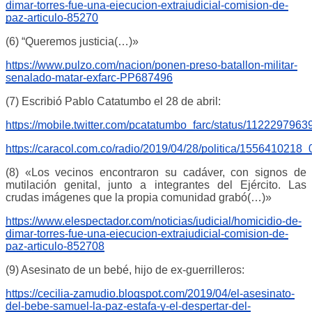
dimar-torres-fue-una-ejecucion-extrajudicial-comision-de-
paz-articulo-85270
(6) “Queremos justicia(…)»
https://www.pulzo.com/nacion/ponen-preso-batallon-militar-
senalado-matar-exfarc-PP687496
(7) Escribió Pablo Catatumbo el 28 de abril:
https://mobile.twitter.com/pcatatumbo_farc/status/11222979
https://caracol.com.co/radio/2019/04/28/politica/1556410218
(8) «Los vecinos encontraron su cadáver, con signos de
mutilación genital, junto a integrantes del Ejército. Las
crudas imágenes que la propia comunidad grabó(…)»
https://www.elespectador.com/noticias/judicial/homicidio-de-
dimar-torres-fue-una-ejecucion-extrajudicial-comision-de-
paz-articulo-852708
(9) Asesinato de un bebé, hijo de ex-guerrilleros:
https://cecilia-zamudio.blogspot.com/2019/04/el-asesinato-
del-bebe-samuel-la-paz-estafa-y-el-despertar-del-