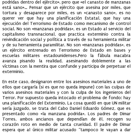
podridas dentro del ejército», pero que «el canasto de manzanas
está sano»… Pensar que un ejército que asesina por miles, que
tortura y desaparece por miles, es un «canasto sano», es no
querer ver que hay una planificación Estatal, que hay una
ejecución del Terrorismo de Estado como mecanismo de control
social. No son «manzanas podridas», es un Estado al servicio del
capitalismo transnacional, que practica exterminio contra la
reivindicación social y política a través de su herramienta militar
y de su herramienta paramilitar. No son «manzanas podridas», es
un ejército entrenado en Terrorismo de Estado en bases y
escuelas militares estadounidenses.
Pero la fábula macabra
avanza pisando la realidad, asesinando doblemente a las
víctimas con la mentira que confunde y participa de perpetuar el
exterminio.
En este caso, designaron entre los asesinos materiales a uno de
ellos que cargaría (si es que no queda impune) con las culpas de
varios asesinos materiales y con la culpa de los ingenieros del
Terror. Por supuesto queda intocado el problema de fondo: hay
una planificación del Exterminio. La cosa quedó en que UN militar
sería juzgado, se trata del Cabo Daniel Eduardo Gómez, que es
presentado como «la manzana podrida». Los padres de Dimar
Torres, ambos ancianos que dependían de él, recogen su
corazón roto en medio de tanta crueldad. El padre de Dimar
espera que al único militar acusado “tampoco le vayan a dar