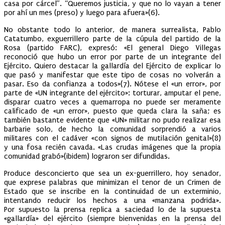
casa por cárcel”. “Queremos justicia, y que no lo vayan a tener
por ahí un mes (preso) y luego para afuera»(6).
No obstante todo lo anterior, de manera surrealista, Pablo
Catatumbo, exguerrillero parte de la cúpula del partido de la
Rosa (partido FARC), expresó: «El general Diego Villegas
reconoció que hubo un error por parte de un integrante del
Ejército. Quiero destacar la gallardía del Ejército de explicar lo
que pasó y manifestar que este tipo de cosas no volverán a
pasar. Eso da confianza a todos»(7). Nótese el «un error», por
parte de «UN integrante del ejército»: torturar, amputar el pene,
disparar cuatro veces a quemarropa no puede ser meramente
calificado de «un error», puesto que queda clara la saña; es
también bastante evidente que «UN» militar no pudo realizar esa
barbarie solo, de hecho la comunidad sorprendió a varios
militares con el cadáver «con signos de mutilación genital»(8)
y una fosa recién cavada. «Las crudas imágenes que la propia
comunidad grabó»(ibidem) lograron ser difundidas.
Produce desconcierto que sea un ex-guerrillero, hoy senador,
que exprese palabras que minimizan el tenor de un Crimen de
Estado que se inscribe en la continuidad de un exterminio,
intentando reducir los hechos a una «manzana podrida».
Por supuesto la prensa replica a saciedad lo de la supuesta
«gallardía» del ejército (siempre bienvenidas en la prensa del