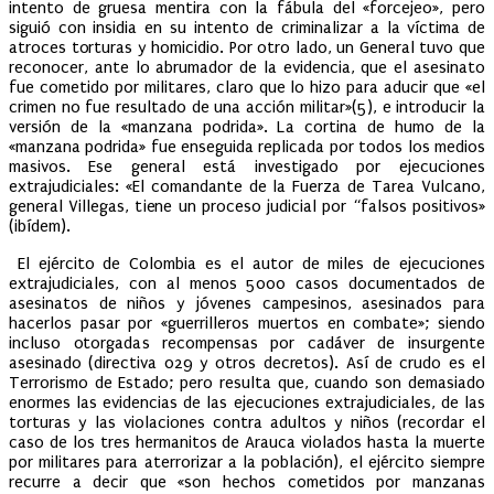
intento de gruesa mentira con la fábula del «forcejeo», pero
siguió con insidia en su intento de criminalizar a la víctima de
atroces torturas y homicidio. Por otro lado, un General tuvo que
reconocer, ante lo abrumador de la evidencia, que el asesinato
fue cometido por militares, claro que lo hizo para aducir que «el
crimen no fue resultado de una acción militar»(5), e introducir la
versión de la «manzana podrida». La cortina de humo de la
«manzana podrida» fue enseguida replicada por todos los medios
masivos. Ese general está investigado por ejecuciones
extrajudiciales: «El comandante de la Fuerza de Tarea Vulcano,
general Villegas, tiene un proceso judicial por “falsos positivos»
(ibídem).
El ejército de Colombia es el autor de miles de ejecuciones
extrajudiciales, con al menos 5000 casos documentados de
asesinatos de niños y jóvenes campesinos, asesinados para
hacerlos pasar por «guerrilleros muertos en combate»; siendo
incluso otorgadas recompensas por cadáver de insurgente
asesinado (directiva 029 y otros decretos). Así de crudo es el
Terrorismo de Estado; pero resulta que, cuando son demasiado
enormes las evidencias de las ejecuciones extrajudiciales, de las
torturas y las violaciones contra adultos y niños (recordar el
caso de los tres hermanitos de Arauca violados hasta la muerte
por militares para aterrorizar a la población), el ejército siempre
recurre a decir que «son hechos cometidos por manzanas