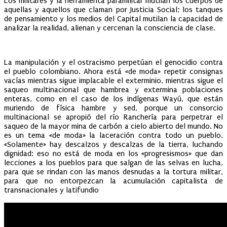
Los militares y la herramienta paramilitar mutilan los cuerpos de
aquellas y aquellos que claman por Justicia Social; los tanques
de pensamiento y los medios del Capital mutilan la capacidad de
analizar la realidad, alienan y cercenan la consciencia de clase.
La manipulación y el ostracismo perpetúan el genocidio contra
el pueblo colombiano. Ahora está «de moda» repetir consignas
vacías mientras sigue implacable el exterminio, mientras sigue el
saqueo multinacional que hambrea y extermina poblaciones
enteras, como en el caso de los indígenas Wayú, que están
muriendo de física hambre y sed, porque un consorcio
multinacional se apropió del río Ranchería para perpetrar el
saqueo de la mayor mina de carbón a cielo abierto del mundo. No
es un tema «de moda» la laceración contra todo un pueblo.
«Solamente» hay descalzos y descalzas de la tierra, luchando
dignidad: eso no está de moda en los «progresismos» que dan
lecciones a los pueblos para que salgan de las selvas en lucha,
para que se rindan con las manos desnudas a la tortura militar,
para que no entorpezcan la acumulación capitalista de
transnacionales y latifundio