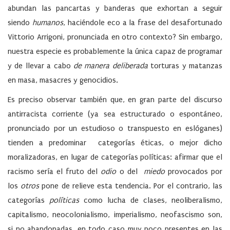
abundan las pancartas y banderas que exhortan a seguir
siendo
humanos
, haciéndole eco a la frase del desafortunado
Vittorio Arrigoni, pronunciada en otro contexto? Sin embargo,
nuestra especie es probablemente la única capaz de programar
y de llevar a cabo
de manera deliberada
torturas y matanzas
en masa, masacres y genocidios.
Es preciso observar también que, en gran parte del discurso
antirracista corriente (ya sea estructurado o espontáneo,
pronunciado por un estudioso o transpuesto en eslóganes)
tienden a predominar categorías éticas, o mejor dicho
moralizadoras, en lugar de categorías políticas: afirmar que el
racismo sería el fruto del
odio
o del
miedo
provocados por
los
otros
pone de relieve esta tendencia. Por el contrario, las
categorías
políticas
como lucha de clases, neoliberalismo,
capitalismo, neocolonialismo, imperialismo, neofascismo son,
si no abandonadas, en todo caso muy poco presentes en las