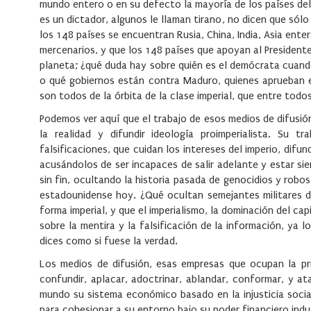
mundo entero o en su defecto la mayoría de los países de
es un dictador, algunos le llaman tirano, no dicen que sólo
los 148 países se encuentran Rusia, China, India, Asia ente
mercenarios, y que los 148 países que apoyan al President
planeta; ¿qué duda hay sobre quién es el demócrata cuand
o qué gobiernos están contra Maduro, quienes aprueban e
son todos de la órbita de la clase imperial, que entre todo
Podemos ver aquí que el trabajo de esos medios de difusión
la realidad y difundir ideología proimperialista. Su t
falsificaciones, que cuidan los intereses del imperio, difun
acusándolos de ser incapaces de salir adelante y estar si
sin fin, ocultando la historia pasada de genocidios y robo
estadounidense hoy. ¿Qué ocultan semejantes militares de
forma imperial, y que el imperialismo, la dominación del c
sobre la mentira y la falsificación de la información, ya 
dices como si fuese la verdad.
Los medios de difusión, esas empresas que ocupan la pri
confundir, aplacar, adoctrinar, ablandar, conformar, y at
mundo su sistema económico basado en la injusticia socia
para cohesionar a su entorno bajo su poder financiero indust