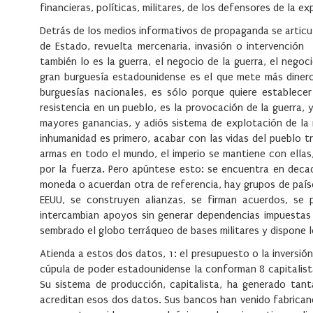
financieras, políticas, militares, de los defensores de la ex
Detrás de los medios informativos de propaganda se articula
de Estado, revuelta mercenaria, invasión o intervención
también lo es la guerra, el negocio de la guerra, el nego
gran burguesía estadounidense es el que mete más dinero
burguesías nacionales, es sólo porque quiere establecer
resistencia en un pueblo, es la provocación de la guerra, 
mayores ganancias, y adiós sistema de explotación de la
inhumanidad es primero, acabar con las vidas del pueblo tr
armas en todo el mundo, el imperio se mantiene con ellas,
por la fuerza. Pero apúntese esto: se encuentra en deca
moneda o acuerdan otra de referencia, hay grupos de país
EEUU, se construyen alianzas, se firman acuerdos, se p
intercambian apoyos sin generar dependencias impuestas p
sembrado el globo terráqueo de bases militares y dispone l
Atienda a estos dos datos, 1: el presupuesto o la inversió
cúpula de poder estadounidense la conforman 8 capitalist
Su sistema de producción, capitalista, ha generado tant
acreditan esos dos datos. Sus bancos han venido fabricando