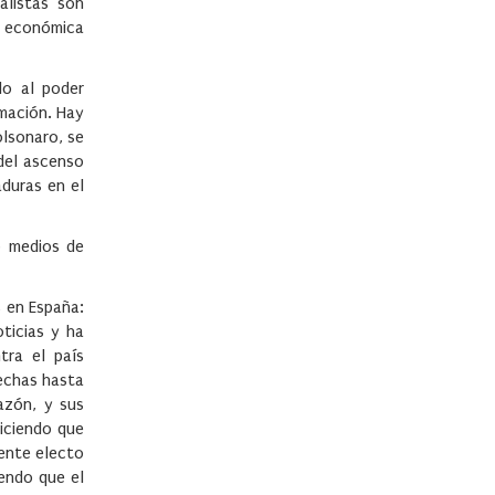
alistas son
 y económica
do al poder
rmación. Hay
olsonaro, se
del ascenso
aduras en el
0 medios de
s en España:
ticias y ha
tra el país
rechas hasta
azón, y sus
diciendo que
dente electo
iendo que el