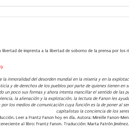
ibertad de imprenta a la libertad de soborno de la prensa por los rico
19
e la inmoralidad del desorden mundial en la miseria y en la explota
sticia y de derechos de los pueblos por parte de quienes tienen en 
o un poco sus formas y ahora intenta mancillar el sentido de las p
violencia, la alienación y la explotación, la lectura de Fanon les ayud
a por los medios de comunicación cuya función es la de poner al ser
capitalistas la conciencia de los ser
ducción. Leer a Frantz Fanon hoy en día. Autora: Mireille Fanon-Me
teneciente al libro: Frantz Fanon. Traducción: Marta Patrón Jiménez