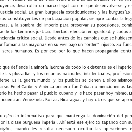
tuyente, desarrollar un marco legal con el que desenvolverse y es
usticia social. La gran burguesía estadounidense y las burguesías
os constituyentes de participación popular, siempre contra la leg
uesas, a la sombra del imperio para preservar su posesiones, co
e de los términos justicia, libertad, elección en igualdad, y todos 
ciencia crítica social. Desde antes de los cambios que se hubiese
nformar a las mayorías en su vivir bajo un “orden” injusto. Su func
los seres humanos. Es por eso por lo que hacen propaganda contr
lo que defiende la minoría ladrona de todo lo existente es el imperio
 de las plusvalías y los recursos naturales, intelectuales, profesion
derse. Es la guerra mundo, y los pueblos se tienen a ellos mismos
irse. En el Caribe y América primero fue Cuba, no mencionemos las
perio ha hecho pasar al pueblo cubano y le hace pasar hoy mismo. En
encuentran Venezuela, Bolivia, Nicaragua, y hay otros que se apro
su ejército informativo para que mantenga la dominación del pe
or la clase burguesa imperial. Ahí está ese ejército tapando con s
ormigón, cuando les resulta necesario ocultar las operaciones 