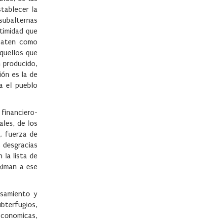
tablecer la
 subalternas
itimidad que
mbaten como
aquellos que
n producido,
ión es la de
a el pueblo
 financiero-
ales, de los
, fuerza de
 desgracias
 la lista de
ximan a ese
nsamiento y
ubterfugios,
economicas,