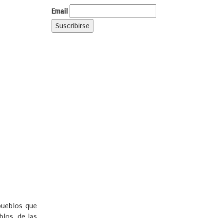
Email
pueblos que
blos, de las