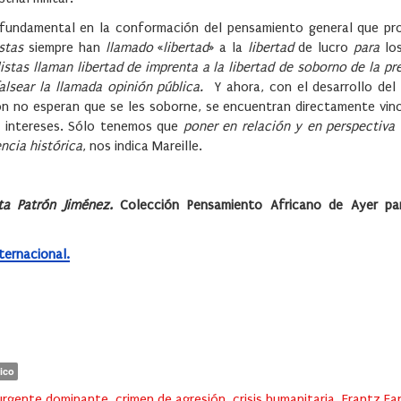
a fundamental en la conformación del pensamiento general que pr
istas
siempre han
llamado
«
libertad
» a la
libertad
de lucro
para
lo
istas llaman libertad de imprenta a la libertad de soborno de la pr
y falsear la llamada opinión pública.
Y ahora, con el desarrollo del
ón no esperan que se les soborne, se encuentran directamente vinc
us intereses. Sólo tenemos que
poner en relación y en perspectiva
ncia histórica
, nos indica Mareille.
ta Patrón Jiménez.
Colección Pensamiento Africano de Ayer pa
nternacional.
ico
urgente dominante
,
crimen de agresión
,
crisis humanitaria
,
Frantz Fa