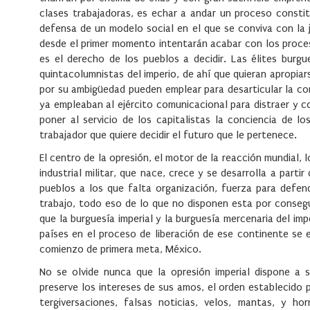
clases trabajadoras, es echar a andar un proceso consti
defensa de un modelo social en el que se conviva con la j
desde el primer momento intentarán acabar con los proces
es el derecho de los pueblos a decidir. Las élites burg
quintacolumnistas del imperio, de ahí que quieran apropiars
por su ambigüedad pueden emplear para desarticular la con
ya empleaban al ejército comunicacional para distraer y co
poner al servicio de los capitalistas la conciencia de 
trabajador que quiere decidir el futuro que le pertenece.
El centro de la opresión, el motor de la reacción mundial, 
industrial militar, que nace, crece y se desarrolla a partir
pueblos a los que falta organización, fuerza para defen
trabajo, todo eso de lo que no disponen esta por consegu
que la burguesía imperial y la burguesía mercenaria del im
países en el proceso de liberación de ese continente se 
comienzo de primera meta, México.
No se olvide nunca que la opresión imperial dispone a 
preserve los intereses de sus amos, el orden establecido p
tergiversaciones, falsas noticias, velos, mantas, y h