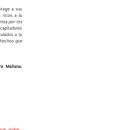
otege a sus
s
ricos
, a la
ensa por los
 capitalismo
ulados a la
 hechos que
ra Mañana.
non
,
golpe