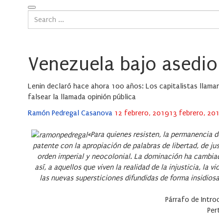
Venezuela bajo asedio
Lenin declaró hace ahora 100 años: Los capitalistas llaman l
falsear la llamada opinión pública
Posted
Ramón Pedregal Casanova
12 febrero, 2019
13 febrero, 20
on
«Para quienes resisten, la permanencia d
patente con la apropiación de palabras de libertad, de ju
orden imperial y neocolonial. La dominación ha cambiad
así, a aquellos que viven la realidad de la injusticia, la 
las nuevas supersticiones difundidas de forma insidios
Párrafo de Intro
Per