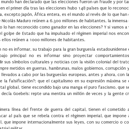
l mundo han declarado que las elecciones fueron un fraude y por t
 en el primer día tras las elecciones hubo 148 países que lo reconoc
ra, excepto Japón, África entera, es el mundo al revés de lo que han
e Nicolás Maduro reúnen a 6.300 millones de habitantes, la inmensa
o lo han reconocido como ganador en las elecciones? Y si vamos a 
l golpe de Estado que ha impulsado el régimen imperial nos enco
s ellos reúnen a 1000 millones de habitantes.
 no es informar, su trabajo para la gran burguesía estadounidense e
rabajo principal no es informar sino proyectar comportamientos
dir sus símbolos culturales y noticias con la visión colonial del trat
empre metidos en guerras, hambrunas, malos gobiernos, corrupción 
s llevados a cabo por las burguesías europeas, antes y ahora, con 
 la falsificación?: que el capitalismo en su expresión máxima se 
apital global, tiene escondido bajo una manga el puro fascismo, que 
lo decía Goebels: repte una mentira un millón de veces y la gente c
mera línea del frente de guerra del capital, tienen el cometido 
acar al país que se rebela contra el régimen imperial, que impone 
l, que impone internacionalmente sus leyes, con su comercio o con
rial militar.