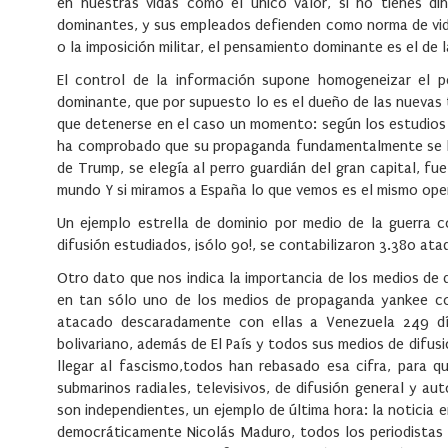
en nuestras vidas como el único valor, si no tienes di
dominantes, y sus empleados defienden como norma de vida 
o la imposición militar, el pensamiento dominante es el de 
El control de la información supone homogeneizar el 
dominante, que por supuesto lo es el dueño de las nuevas t
que detenerse en el caso un momento: según los estudios 
ha comprobado que su propaganda fundamentalmente se hiz
de Trump, se elegía al perro guardián del gran capital, fue
mundo Y si miramos a España lo que vemos es el mismo opera
Un ejemplo estrella de dominio por medio de la guerra
difusión estudiados, ¡sólo 90!, se contabilizaron 3.380 at
Otro dato que nos indica la importancia de los medios de 
en tan sólo uno de los medios de propaganda yankee com
atacado descaradamente con ellas a Venezuela 249 días
bolivariano, además de El País y todos sus medios de difus
llegar al fascismo,todos han rebasado esa cifra, para q
submarinos radiales, televisivos, de difusión general y 
son independientes, un ejemplo de última hora: la noticia 
democráticamente Nicolás Maduro, todos los periodistas y