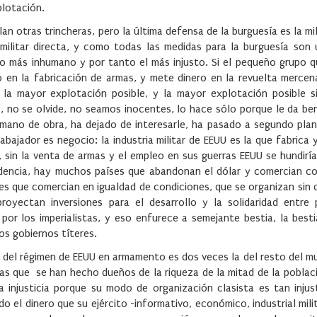
plotación.
n otras trincheras, pero la última defensa de la burguesía es la mil
 militar directa, y como todas las medidas para la burguesía son 
cio más inhumano y por tanto el más injusto. Si el pequeño grupo 
 en la fabricación de armas, y mete dinero en la revuelta mercena
 la mayor explotación posible, y la mayor explotación posible s
y, no se olvide, no seamos inocentes, lo hace sólo porque le da ben
 mano de obra, ha dejado de interesarle, ha pasado a segundo plan
abajador es negocio: la industria militar de EEUU es la que fabrica
 sin la venta de armas y el empleo en sus guerras EEUU se hundiría
dencia, hay muchos países que abandonan el dólar y comercian co
es que comercian en igualdad de condiciones, que se organizan sin
royectan inversiones para el desarrollo y la solidaridad entre 
or los imperialistas, y eso enfurece a semejante bestia, la besti
os gobiernos títeres.
n del régimen de EEUU en armamento es dos veces la del resto del mu
as que se han hecho dueños de la riqueza de la mitad de la poblac
a injusticia porque su modo de organización clasista es tan inju
 el dinero que su ejército -informativo, económico, industrial mili