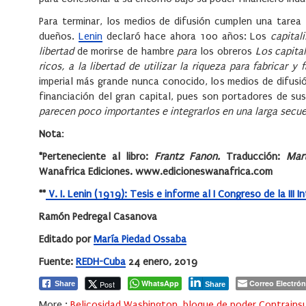
Para terminar, los medios de difusión cumplen una tare
dueños.
Lenin
declaró hace ahora 100 años:
Los
capital
libertad
de morirse de hambre
para
los obreros
Los capital
ricos, a la libertad de utilizar la riqueza para fabricar 
imperial más grande nunca conocido, los medios de difusi
financiación del gran capital, pues son portadores de s
parecen poco importantes e integrarlos en una larga secue
Nota
:
*Perteneciente al libro:
Frantz Fanon.
Traducción:
Mar
Wanafrica Edi
cione
s. www.edicioneswanafrica.com
**
V. I. Lenin (1919): Tesis e informe al I Congreso de la III I
Ramón Pedregal Casanova
Editado por
María Piedad Ossaba
Fuente:
REDH-Cuba
24 enero, 2019
WhatsApp
Correo Electrón
Post
Share
Share
More :
Belicosidad Washington
,
bloque de poder Contrains