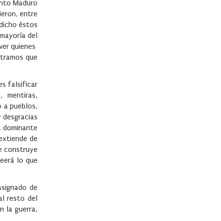
anto Maduro
ieron, entre
 dicho éstos
 mayoría del
ver quienes
ntramos que
s falsificar
, mentiras,
o a pueblos,
y desgracias
la dominante
extiende de
se construye
reerá lo que
asignado de
al resto del
 la guerra,