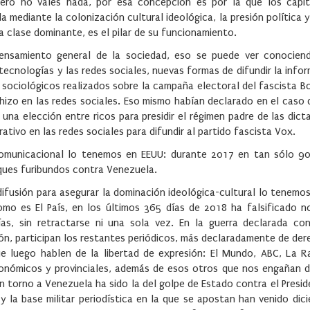
nero no vales nada, por esa concepción es por la que los capit
mediante la colonización cultural ideológica, la presión política
la clase dominante, es el pilar de su funcionamiento.
pensamiento general de la sociedad, eso se puede ver conocien
ecnologías y las redes sociales, nuevas formas de difundir la info
sociológicos realizados sobre la campaña electoral del fascista B
o en las redes sociales. Eso mismo habían declarado en el caso 
 una elección entre ricos para presidir el régimen padre de las dict
tivo en las redes sociales para difundir al partido fascista Vox.
 comunicacional lo tenemos en EEUU: durante 2017 en tan sólo 9
aques furibundos contra Venezuela.
difusión para asegurar la dominación ideológica-cultural lo tenemo
o es El País, en los últimos 365 días de 2018 ha falsificado no
, sin retractarse ni una sola vez. En la guerra declarada con
ión, participan los restantes periódicos, más declaradamente de de
ue luego hablen de la libertad de expresión: El Mundo, ABC, La R
autonómicos y provinciales, además de esos otros que nos engañan 
en torno a Venezuela ha sido la del golpe de Estado contra el Presi
 la base militar periodística en la que se apostan han venido dic