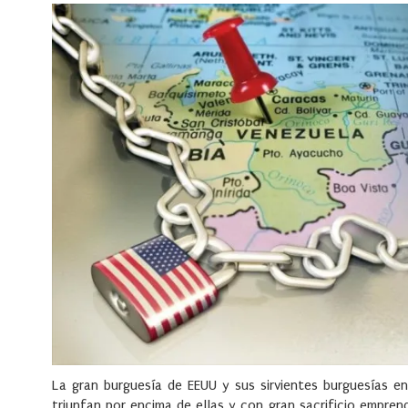
La gran burguesía de EEUU y sus sirvientes burguesías e
triunfan por encima de ellas y con gran sacrificio empre