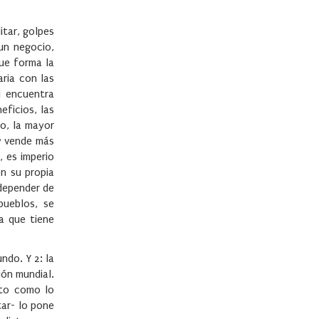
itar, golpes
un negocio,
que forma la
ria con las
i encuentra
eficios, las
o, la mayor
 y vende más
, es imperio
n su propia
 depender de
pueblos, se
a que tiene
ndo. Y 2: la
ión mundial.
sto como lo
tar- lo pone