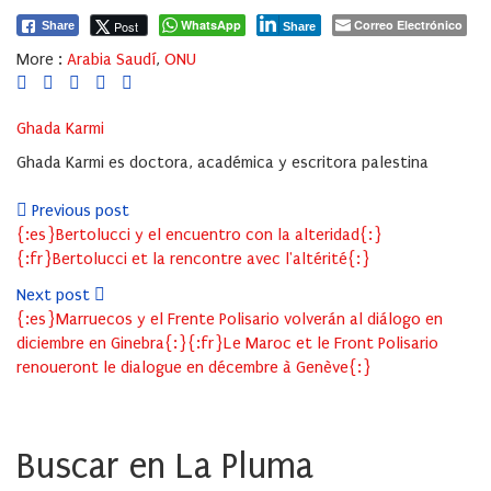
WhatsApp
Correo Electrónico
Post
Share
Share
More :
Arabia Saudí
,
ONU
Ghada Karmi
Ghada Karmi es doctora, académica y escritora palestina
Previous post
{:es}Bertolucci y el encuentro con la alteridad{:}
{:fr}Bertolucci et la rencontre avec l'altérité{:}
Next post
{:es}Marruecos y el Frente Polisario volverán al diálogo en
diciembre en Ginebra{:}{:fr}Le Maroc et le Front Polisario
renoueront le dialogue en décembre à Genève{:}
Buscar en La Pluma