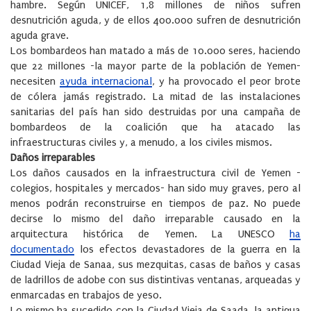
hambre. Según UNICEF, 1,8 millones de niños sufren
desnutrición aguda, y de ellos 400.000 sufren de desnutrición
aguda grave.
Los bombardeos han matado a más de 10.000 seres, haciendo
que 22 millones -la mayor parte de la población de Yemen-
necesiten
ayuda internacional
, y ha provocado el peor brote
de cólera jamás registrado. La mitad de las instalaciones
sanitarias del país han sido destruidas por una campaña de
bombardeos de la coalición que ha atacado las
infraestructuras civiles y, a menudo, a los civiles mismos.
Daños irreparables
Los daños causados en la infraestructura civil de Yemen -
colegios, hospitales y mercados- han sido muy graves, pero al
menos podrán reconstruirse en tiempos de paz. No puede
decirse lo mismo del daño irreparable causado en la
arquitectura histórica de Yemen. La UNESCO
ha
documentado
los efectos devastadores de la guerra en la
Ciudad Vieja de Sanaa, sus mezquitas, casas de baños y casas
de ladrillos de adobe con sus distintivas ventanas, arqueadas y
enmarcadas en trabajos de yeso.
Lo mismo ha sucedido con la Ciudad Vieja de Saada, la antigua