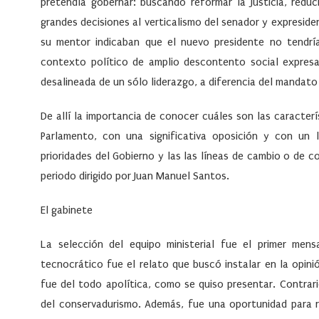
pretendía gobernar: buscando reformar la Justicia, redu
grandes decisiones al verticalismo del senador y expreside
su mentor indicaban que el nuevo presidente no tendrí
contexto político de amplio descontento social expres
desalineada de un sólo liderazgo, a diferencia del mandato u
De allí la importancia de conocer cuáles son las caracterí
Parlamento, con una significativa oposición y con un 
prioridades del Gobierno y las las líneas de cambio o de c
periodo dirigido por Juan Manuel Santos.
El gabinete
La selección del equipo ministerial fue el primer mens
tecnocrático fue el relato que buscó instalar en la opini
fue del todo apolítica, como se quiso presentar. Contrari
del conservadurismo. Además, fue una oportunidad para 