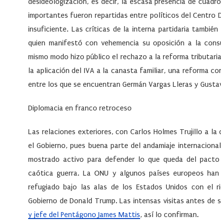
desideologización, es decir, la escasa presencia de cuadr
importantes fueron repartidas entre políticos del Centro D
insuficiente. Las críticas de la interna partidaria también
quien manifestó con vehemencia su oposición a la consu
mismo modo hizo público el rechazo a la reforma tributari
la aplicación del IVA a la canasta familiar, una reforma c
entre los que se encuentran Germán Vargas Lleras y Gusta
Diplomacia en franco retroceso
Las relaciones exteriores, con Carlos Holmes Trujillo a 
el Gobierno, pues buena parte del andamiaje internaciona
mostrado activo para defender lo que queda del pacto
caótica guerra. La ONU y algunos países europeos han
refugiado bajo las alas de los Estados Unidos con el r
Gobierno de Donald Trump. Las intensas visitas antes de 
y jefe del Pentágono James Mattis
, así lo confirman.