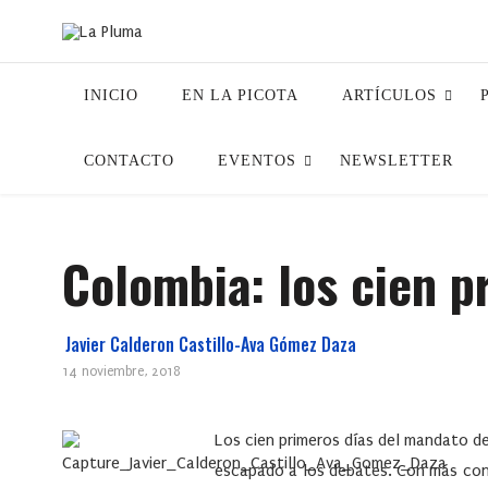
INICIO
EN LA PICOTA
ARTÍCULOS
CONTACTO
EVENTOS
NEWSLETTER
Colombia: los cien p
Javier Calderon Castillo-Ava Gómez Daza
14 noviembre, 2018
L
os cien primeros días del mandato d
escapado a los debates. Con más cont