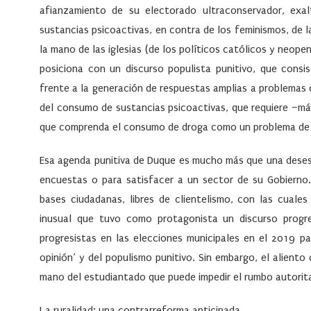
afianzamiento de su electorado ultraconservador, ex
sustancias psicoactivas, en contra de los feminismos, de la
la mano de las iglesias (de los políticos católicos y neop
posiciona con un discurso populista punitivo, que consi
frente a la generación de respuestas amplias a problemas 
del consumo de sustancias psicoactivas, que requiere –más
que comprenda el consumo de droga como un problema de s
Esa agenda punitiva de Duque es mucho más que una desesp
encuestas o para satisfacer a un sector de su Gobierno. 
bases ciudadanas, libres de clientelismo, con las cual
inusual que tuvo como protagonista un discurso progre
progresistas en las elecciones municipales en el 2019 p
opinión’ y del populismo punitivo. Sin embargo, el aliento
mano del estudiantado que puede impedir el rumbo autorita
La ruralidad: una contrarreforma anticipada