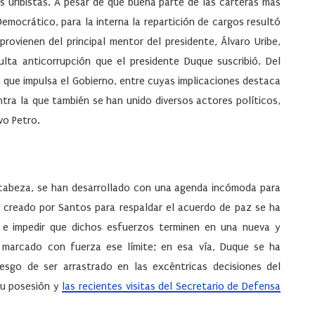
os uribistas. A pesar de que buena parte de las carteras más
emocrático, para la interna la repartición de cargos resultó
 provienen del principal mentor del presidente, Álvaro Uribe,
lta anticorrupción que el presidente Duque suscribió. Del
a que impulsa el Gobierno, entre cuyas implicaciones destaca
ontra la que también se han unido diversos actores políticos,
vo Petro.
la cabeza, se han desarrollado con una agenda incómoda para
l creado por Santos para respaldar el acuerdo de paz se ha
 e impedir que dichos esfuerzos terminen en una nueva y
 marcado con fuerza ese límite; en esa vía, Duque se ha
iesgo de ser arrastrado en las excéntricas decisiones del
su posesión y
las recientes visitas del Secretario de Defensa