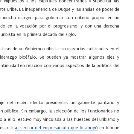
cir impuestos a los capitales concentrados y supeditar las
nte Uribe. La inexperiencia de Duque y las ansias de poder de
a mucho margen para gobernar con criterio propio, en un
ado en la votación por el progresismo, y con una derecha
ribista en la primera década del siglo.
sticas de un Gobierno uribista sin mayorías calificadas en el
liderazgo bicéfalo. Se pueden ya mostrar algunos ejes y
ontinuidad en relación con varios aspectos de la política del
aje del recién electo presidente: un gabinete paritario y
ón pública. Sin embargo, la selección de los funcionarios no
o a ello, estuvo muy vinculada a las huestes del uribismo y
resarcir
al sector del empresariado que lo apoyó
en bloque