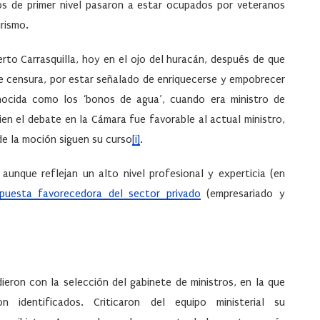
rios de primer nivel pasaron a estar ocupados por veteranos
rismo.
erto Carrasquilla, hoy en el ojo del huracán, después de que
e censura, por estar señalado de enriquecerse y empobrecer
nocida como los ‘bonos de agua’, cuando era ministro de
ien el debate en la Cámara fue favorable al actual ministro,
de la moción siguen su curso
[i]
.
 aunque reflejan un alto nivel profesional y experticia (en
puesta favorecedora del sector privado
(empresariado y
eron con la selección del gabinete de ministros, en la que
n identificados. Criticaron del equipo ministerial su