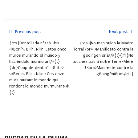
Previous post
Next post
{:es}Dentellada n°118 <br>
{:es}¡No manipulen la Madre
<i>Berlín, Bilín, Nilín: Estos once
Tierra! <br><i>Manifiesto contra la
muros murando el mundo y
geoingeniería</i>{:}{:fr}Ne
haciéndolo murmurar</i>{:}
touchez pas à notre Terre-Mère
{:fr}Coup de dent n°118 <br>
! <br<i>Manifeste contre la
<i>Berlin, Bilin, Nilin : Ces onze
géoingéniérie</i>{:}
murs murant le monde qui
rendent le monde murmurant</i>
{:}