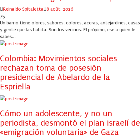
Author
Posted
Reinaldo Spitaletta
8 août, 2026
on
75
Un barrio tiene olores, sabores, colores, aceras, antejardines, casas
y gente que las habita. Son los vecinos. El próximo, ese a quien le
sabés...
Colombia: Movimientos sociales
rechazan toma de posesión
presidencial de Abelardo de la
Espriella
Cómo un adolescente, y no un
periodista, desmontó el plan israelí de
«emigración voluntaria» de Gaza