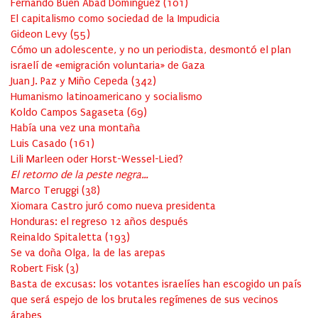
Fernando Buen Abad Domínguez
(
101
)
El capitalismo como sociedad de la Impudicia
Gideon Levy
(
55
)
Cómo un adolescente, y no un periodista, desmontó el plan
israelí de «emigración voluntaria» de Gaza
Juan J. Paz y Miño Cepeda
(
342
)
Humanismo latinoamericano y socialismo
Koldo Campos Sagaseta
(
69
)
Había una vez una montaña
Luis Casado
(
161
)
Lili Marleen oder Horst-Wessel-Lied?
El retorno de la peste negra…
Marco Teruggi
(
38
)
Xiomara Castro juró como nueva presidenta
Honduras: el regreso 12 años después
Reinaldo Spitaletta
(
193
)
Se va doña Olga, la de las arepas
Robert Fisk
(
3
)
Basta de excusas: los votantes israelíes han escogido un país
que será espejo de los brutales regímenes de sus vecinos
árabes