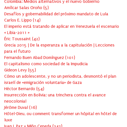
Colombia: Medios alternativos y el nuevo Gobierno
Amílcar Salas Oroño
(
5
)
Desafíos y gobernabilidad del próximo mandato de Lula
Carlos E. Lippo
(
14
)
El imperio está tratando de aplicar en Venezuela el escenario
« Libia-2011 »
Éric Toussaint
(
42
)
Grecia 2015 | De la esperanza a la capitulación | Lecciones
para el futuro
Fernando Buen Abad Domínguez
(
101
)
El capitalismo como sociedad de la Impudicia
Gideon Levy
(
55
)
Cómo un adolescente, y no un periodista, desmontó el plan
israelí de «emigración voluntaria» de Gaza
Héctor Bernardo
(
54
)
Insurrección en Bolivia: una trinchera contra el avance
neocolonial
Jérôme Duval
(
16
)
Hôtel-Dieu, ou comment transformer un hôpital en hôtel de
luxe
Juan J. Paz y Miño Cepeda
(
342
)