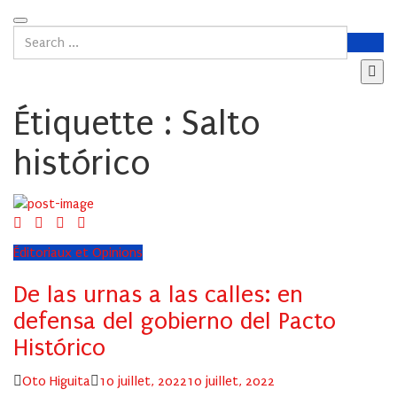
Étiquette :
Salto
histórico
Éditoriaux et Opinions
De las urnas a las calles: en
defensa del gobierno del Pacto
Histórico
Author
Posted
Oto Higuita
10 juillet, 2022
10 juillet, 2022