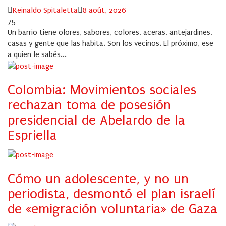
Author
Posted
Reinaldo Spitaletta
8 août, 2026
on
75
Un barrio tiene olores, sabores, colores, aceras, antejardines,
casas y gente que las habita. Son los vecinos. El próximo, ese
a quien le sabés...
Colombia: Movimientos sociales
rechazan toma de posesión
presidencial de Abelardo de la
Espriella
Cómo un adolescente, y no un
periodista, desmontó el plan israelí
de «emigración voluntaria» de Gaza