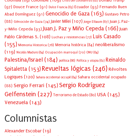
Colombie
(109)
Colombia
(89)
Donald Trump
Crisis del coronavirus
(62)
(97)
Douce France
(91)
Ecuador
(93)
Fernando Buen
Dulce Francia
(63)
Genocidio de Gaza
(163)
Abad Domínguez
(91)
Gustavo Petro
Javier Milei
(107)
(88)
Juan J. Paz-
Génocide de Gaza
(74)
Jorge Elbaum
(67)
Juan J. Paz y Miño Cepeda
(166)
Juan
y-Miño Cepeda
(93)
Luis Casado
Pablo Cárdenas S.
(108)
Luchas y resistencias
(77)
(155)
neoliberalismo
Memoria Historica
(76)
Memoria histórica
(84)
(119)
Ocupación marroquí
(70)
Nicolás Maduro
(64)
ONU
(64)
Palestina/Israel
(184)
Reinaldo
política
(66)
Política y utopia
(62)
Revueltas lógicas
(246)
Spitaletta
(153)
Révoltes
Logiques
(120)
Sahara occidental ocupado
Sahara occidental occupé
(64)
Sergio Rodríguez
Sergio Ferrari
(145)
(88)
Gelfenstein
(227)
USA
(145)
Terrorismo de Estado
(80)
Venezuela
(143)
Columnistas
Alexander Escobar
(
19
)