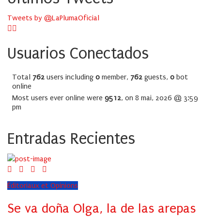
Tweets by @LaPlumaOficial
Usuarios Conectados
Total
762
users including
0
member,
762
guests,
0
bot
online
Most users ever online were
9512
, on 8 mai, 2026 @ 3:59
pm
Entradas Recientes
Éditoriaux et Opinions
Se va doña Olga, la de las arepas