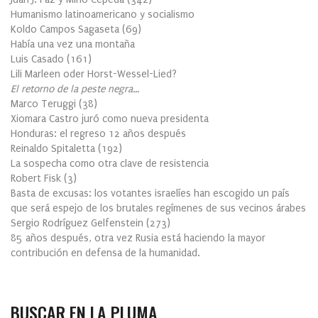
Humanismo latinoamericano y socialismo
Koldo Campos Sagaseta
(
69
)
Había una vez una montaña
Luis Casado
(
161
)
Lili Marleen oder Horst-Wessel-Lied?
El retorno de la peste negra…
Marco Teruggi
(
38
)
Xiomara Castro juró como nueva presidenta
Honduras: el regreso 12 años después
Reinaldo Spitaletta
(
192
)
La sospecha como otra clave de resistencia
Robert Fisk
(
3
)
Basta de excusas: los votantes israelíes han escogido un país
que será espejo de los brutales regímenes de sus vecinos árabes
Sergio Rodríguez Gelfenstein
(
273
)
85 años después, otra vez Rusia está haciendo la mayor
contribución en defensa de la humanidad.
BUSCAR EN LA PLUMA