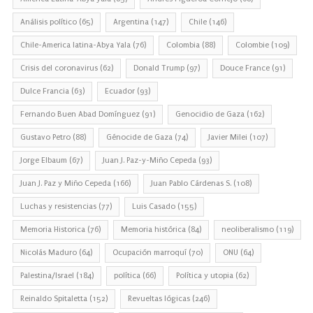
Análisis político
(65)
Argentina
(147)
Chile
(146)
Chile-America latina-Abya Yala
(76)
Colombia
(88)
Colombie
(109)
Crisis del coronavirus
(62)
Donald Trump
(97)
Douce France
(91)
Dulce Francia
(63)
Ecuador
(93)
Fernando Buen Abad Domínguez
(91)
Genocidio de Gaza
(162)
Gustavo Petro
(88)
Génocide de Gaza
(74)
Javier Milei
(107)
Jorge Elbaum
(67)
Juan J. Paz-y-Miño Cepeda
(93)
Juan J. Paz y Miño Cepeda
(166)
Juan Pablo Cárdenas S.
(108)
Luchas y resistencias
(77)
Luis Casado
(155)
Memoria Historica
(76)
Memoria histórica
(84)
neoliberalismo
(119)
Nicolás Maduro
(64)
Ocupación marroquí
(70)
ONU
(64)
Palestina/Israel
(184)
política
(66)
Política y utopia
(62)
Reinaldo Spitaletta
(152)
Revueltas lógicas
(246)