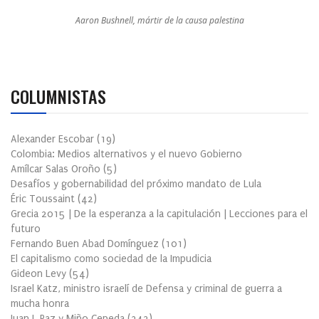
Aaron Bushnell, mártir de la causa palestina
COLUMNISTAS
Alexander Escobar
(
19
)
Colombia: Medios alternativos y el nuevo Gobierno
Amílcar Salas Oroño
(
5
)
Desafíos y gobernabilidad del próximo mandato de Lula
Éric Toussaint
(
42
)
Grecia 2015 | De la esperanza a la capitulación | Lecciones para el
futuro
Fernando Buen Abad Domínguez
(
101
)
El capitalismo como sociedad de la Impudicia
Gideon Levy
(
54
)
Israel Katz, ministro israelí de Defensa y criminal de guerra a
mucha honra
Juan J. Paz y Miño Cepeda
(
342
)