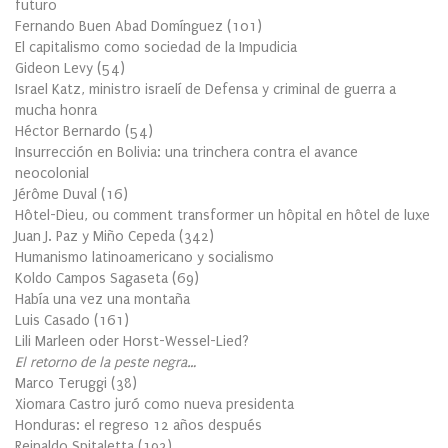
futuro
Fernando Buen Abad Domínguez
(
101
)
El capitalismo como sociedad de la Impudicia
Gideon Levy
(
54
)
Israel Katz, ministro israelí de Defensa y criminal de guerra a
mucha honra
Héctor Bernardo
(
54
)
Insurrección en Bolivia: una trinchera contra el avance
neocolonial
Jérôme Duval
(
16
)
Hôtel-Dieu, ou comment transformer un hôpital en hôtel de luxe
Juan J. Paz y Miño Cepeda
(
342
)
Humanismo latinoamericano y socialismo
Koldo Campos Sagaseta
(
69
)
Había una vez una montaña
Luis Casado
(
161
)
Lili Marleen oder Horst-Wessel-Lied?
El retorno de la peste negra…
Marco Teruggi
(
38
)
Xiomara Castro juró como nueva presidenta
Honduras: el regreso 12 años después
Reinaldo Spitaletta
(
192
)