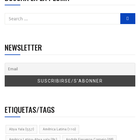
NEWSLETTER
ETIQUETAS/TAGS
Abya Yala
(557)
América Latina
(110)
América Latina-Abya yala
(85)
Andrés Figueroa Cornejo
(68)