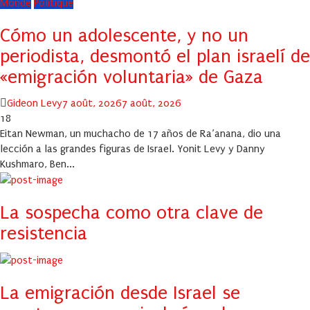
Monde
Politique
Cómo un adolescente, y no un
periodista, desmontó el plan israelí de
«emigración voluntaria» de Gaza
Author
Posted
Gideon Levy
7 août, 2026
7 août, 2026
on
18
Eitan Newman, un muchacho de 17 años de Ra’anana, dio una
lección a las grandes figuras de Israel. Yonit Levy y Danny
Kushmaro, Ben...
La sospecha como otra clave de
resistencia
La emigración desde Israel se