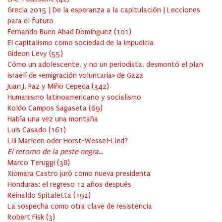
Grecia 2015 | De la esperanza a la capitulación | Lecciones
para el futuro
Fernando Buen Abad Domínguez
(
101
)
El capitalismo como sociedad de la Impudicia
Gideon Levy
(
55
)
Cómo un adolescente, y no un periodista, desmontó el plan
israelí de «emigración voluntaria» de Gaza
Juan J. Paz y Miño Cepeda
(
342
)
Humanismo latinoamericano y socialismo
Koldo Campos Sagaseta
(
69
)
Había una vez una montaña
Luis Casado
(
161
)
Lili Marleen oder Horst-Wessel-Lied?
El retorno de la peste negra…
Marco Teruggi
(
38
)
Xiomara Castro juró como nueva presidenta
Honduras: el regreso 12 años después
Reinaldo Spitaletta
(
192
)
La sospecha como otra clave de resistencia
Robert Fisk
(
3
)