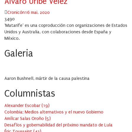
Álvaro Uribe Vélez
Author
Posted
Cronicón
16 mai, 2020
on
3490
‘Matarife’ es una coproducción con organizaciones de Estados
Unidos y Australia, con colaboraciones desde España y
México.
Galeria
Aaron Bushnell, mártir de la causa palestina
Columnistas
Alexander Escobar
(
19
)
Colombia: Medios alternativos y el nuevo Gobierno
Amílcar Salas Oroño
(
5
)
Desafíos y gobernabilidad del próximo mandato de Lula
Éric Toussaint
(
42
)