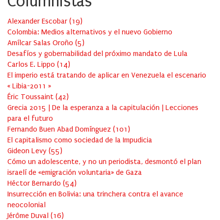
Columnistas
Alexander Escobar
(
19
)
Colombia: Medios alternativos y el nuevo Gobierno
Amílcar Salas Oroño
(
5
)
Desafíos y gobernabilidad del próximo mandato de Lula
Carlos E. Lippo
(
14
)
El imperio está tratando de aplicar en Venezuela el escenario
« Libia-2011 »
Éric Toussaint
(
42
)
Grecia 2015 | De la esperanza a la capitulación | Lecciones
para el futuro
Fernando Buen Abad Domínguez
(
101
)
El capitalismo como sociedad de la Impudicia
Gideon Levy
(
55
)
Cómo un adolescente, y no un periodista, desmontó el plan
israelí de «emigración voluntaria» de Gaza
Héctor Bernardo
(
54
)
Insurrección en Bolivia: una trinchera contra el avance
neocolonial
Jérôme Duval
(
16
)