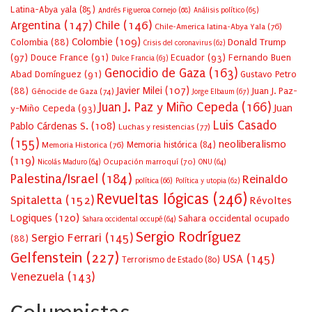
Latina-Abya yala
(85)
Andrés Figueroa Cornejo
(68)
Análisis político
(65)
Argentina
(147)
Chile
(146)
Chile-America latina-Abya Yala
(76)
Colombie
(109)
Colombia
(88)
Donald Trump
Crisis del coronavirus
(62)
(97)
Douce France
(91)
Ecuador
(93)
Fernando Buen
Dulce Francia
(63)
Genocidio de Gaza
(163)
Abad Domínguez
(91)
Gustavo Petro
Javier Milei
(107)
(88)
Juan J. Paz-
Génocide de Gaza
(74)
Jorge Elbaum
(67)
Juan J. Paz y Miño Cepeda
(166)
Juan
y-Miño Cepeda
(93)
Luis Casado
Pablo Cárdenas S.
(108)
Luchas y resistencias
(77)
(155)
neoliberalismo
Memoria Historica
(76)
Memoria histórica
(84)
(119)
Ocupación marroquí
(70)
Nicolás Maduro
(64)
ONU
(64)
Palestina/Israel
(184)
Reinaldo
política
(66)
Política y utopia
(62)
Revueltas lógicas
(246)
Spitaletta
(152)
Révoltes
Logiques
(120)
Sahara occidental ocupado
Sahara occidental occupé
(64)
Sergio Rodríguez
Sergio Ferrari
(145)
(88)
Gelfenstein
(227)
USA
(145)
Terrorismo de Estado
(80)
Venezuela
(143)