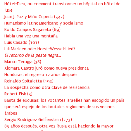
Hôtel-Dieu, ou comment transformer un hôpital en hôtel de
luxe
Juan J. Paz y Miño Cepeda
(
342
)
Humanismo latinoamericano y socialismo
Koldo Campos Sagaseta
(
69
)
Había una vez una montaña
Luis Casado
(
161
)
Lili Marleen oder Horst-Wessel-Lied?
El retorno de la peste negra…
Marco Teruggi
(
38
)
Xiomara Castro juró como nueva presidenta
Honduras: el regreso 12 años después
Reinaldo Spitaletta
(
192
)
La sospecha como otra clave de resistencia
Robert Fisk
(
3
)
Basta de excusas: los votantes israelíes han escogido un país
que será espejo de los brutales regímenes de sus vecinos
árabes
Sergio Rodríguez Gelfenstein
(
273
)
85 años después, otra vez Rusia está haciendo la mayor