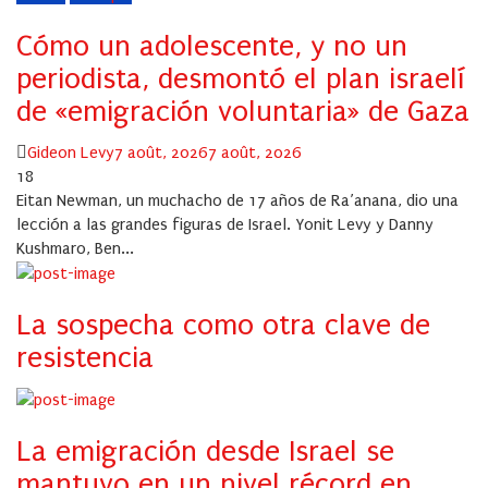
Cómo un adolescente, y no un
periodista, desmontó el plan israelí
de «emigración voluntaria» de Gaza
Author
Posted
Gideon Levy
7 août, 2026
7 août, 2026
on
18
Eitan Newman, un muchacho de 17 años de Ra’anana, dio una
lección a las grandes figuras de Israel. Yonit Levy y Danny
Kushmaro, Ben...
La sospecha como otra clave de
resistencia
La emigración desde Israel se
mantuvo en un nivel récord en