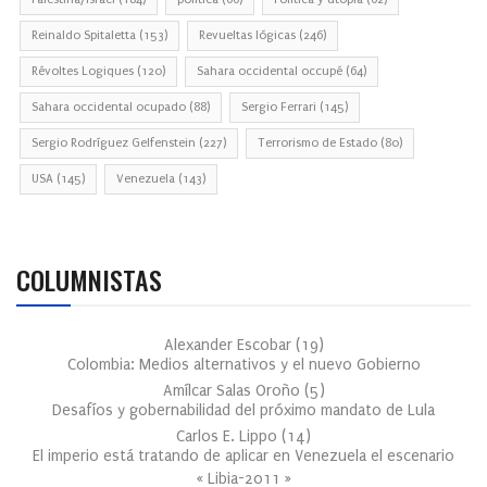
Reinaldo Spitaletta
(153)
Revueltas lógicas
(246)
Révoltes Logiques
(120)
Sahara occidental occupé
(64)
Sahara occidental ocupado
(88)
Sergio Ferrari
(145)
Sergio Rodríguez Gelfenstein
(227)
Terrorismo de Estado
(80)
USA
(145)
Venezuela
(143)
COLUMNISTAS
Alexander Escobar
(
19
)
Colombia: Medios alternativos y el nuevo Gobierno
Amílcar Salas Oroño
(
5
)
Desafíos y gobernabilidad del próximo mandato de Lula
Carlos E. Lippo
(
14
)
El imperio está tratando de aplicar en Venezuela el escenario
« Libia-2011 »