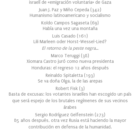
israelí de «emigración voluntaria» de Gaza
Juan J. Paz y Miño Cepeda
(
342
)
Humanismo latinoamericano y socialismo
Koldo Campos Sagaseta
(
69
)
Había una vez una montaña
Luis Casado
(
161
)
Lili Marleen oder Horst-Wessel-Lied?
El retorno de la peste negra…
Marco Teruggi
(
38
)
Xiomara Castro juró como nueva presidenta
Honduras: el regreso 12 años después
Reinaldo Spitaletta
(
193
)
Se va doña Olga, la de las arepas
Robert Fisk
(
3
)
Basta de excusas: los votantes israelíes han escogido un país
que será espejo de los brutales regímenes de sus vecinos
árabes
Sergio Rodríguez Gelfenstein
(
273
)
85 años después, otra vez Rusia está haciendo la mayor
contribución en defensa de la humanidad.