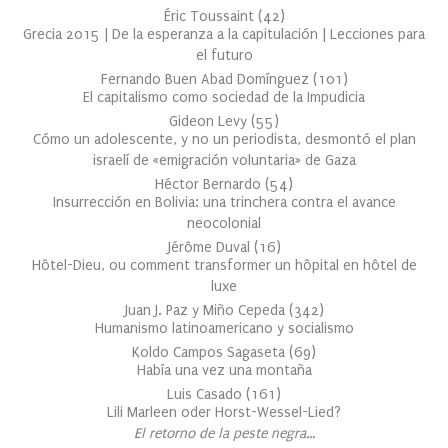
Éric Toussaint
(
42
)
Grecia 2015 | De la esperanza a la capitulación | Lecciones para
el futuro
Fernando Buen Abad Domínguez
(
101
)
El capitalismo como sociedad de la Impudicia
Gideon Levy
(
55
)
Cómo un adolescente, y no un periodista, desmontó el plan
israelí de «emigración voluntaria» de Gaza
Héctor Bernardo
(
54
)
Insurrección en Bolivia: una trinchera contra el avance
neocolonial
Jérôme Duval
(
16
)
Hôtel-Dieu, ou comment transformer un hôpital en hôtel de
luxe
Juan J. Paz y Miño Cepeda
(
342
)
Humanismo latinoamericano y socialismo
Koldo Campos Sagaseta
(
69
)
Había una vez una montaña
Luis Casado
(
161
)
Lili Marleen oder Horst-Wessel-Lied?
El retorno de la peste negra…