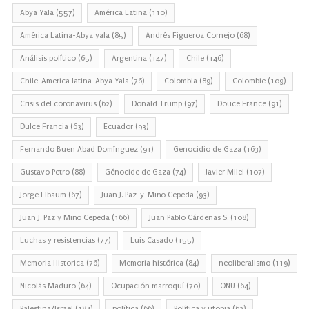
Abya Yala
(557)
América Latina
(110)
América Latina-Abya yala
(85)
Andrés Figueroa Cornejo
(68)
Análisis político
(65)
Argentina
(147)
Chile
(146)
Chile-America latina-Abya Yala
(76)
Colombia
(89)
Colombie
(109)
Crisis del coronavirus
(62)
Donald Trump
(97)
Douce France
(91)
Dulce Francia
(63)
Ecuador
(93)
Fernando Buen Abad Domínguez
(91)
Genocidio de Gaza
(163)
Gustavo Petro
(88)
Génocide de Gaza
(74)
Javier Milei
(107)
Jorge Elbaum
(67)
Juan J. Paz-y-Miño Cepeda
(93)
Juan J. Paz y Miño Cepeda
(166)
Juan Pablo Cárdenas S.
(108)
Luchas y resistencias
(77)
Luis Casado
(155)
Memoria Historica
(76)
Memoria histórica
(84)
neoliberalismo
(119)
Nicolás Maduro
(64)
Ocupación marroquí
(70)
ONU
(64)
Palestina/Israel
(184)
política
(66)
Política y utopia
(62)