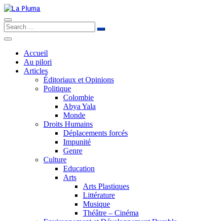
Accueil
Au pilori
Articles
Éditoriaux et Opinions
Politique
Colombie
Abya Yala
Monde
Droits Humains
Déplacements forcés
Impunité
Genre
Culture
Education
Arts
Arts Plastiques
Littérature
Musique
Théâtre – Cinéma