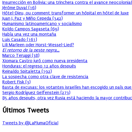
Insurrección en Bolivia: una trinchera contra el avance neocolonial
Jérôme Duval
(
16
)
Hôtel-Dieu, ou comment transformer un hôpital en hôtel de luxe
Juan J. Paz y Miño Cepeda
(
342
)
Humanismo latinoamericano y socialismo
Koldo Campos Sagaseta
(
69
)
Había una vez una montaña
Luis Casado
(
161
)
Lili Marleen oder Horst-Wessel-Lied?
El retorno de la peste negra…
Marco Teruggi
(
38
)
Xiomara Castro juró como nueva presidenta
Honduras: el regreso 12 años después
Reinaldo Spitaletta
(
192
)
La sospecha como otra clave de resistencia
Robert Fisk
(
3
)
Basta de excusas: los votantes israelíes han escogido un país que
Sergio Rodríguez Gelfenstein
(
273
)
85 años después, otra vez Rusia está haciendo la mayor contribuc
Últimos Tweets
Tweets by @LaPlumaOficial