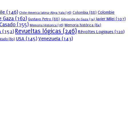
ile
(146)
Colombie
Colombia
(88)
Chile-America latina-Abya Yala
(76)
e Gaza
(162)
Javier Milei
(107)
Gustavo Petro
(88)
Génocide de Gaza
(74)
 Casado
(155)
Memoria Historica
(76)
Memoria histórica
(84)
Revueltas lógicas
(246)
a
(152)
Révoltes Logiques
(120)
USA
(145)
Venezuela
(143)
stado
(80)