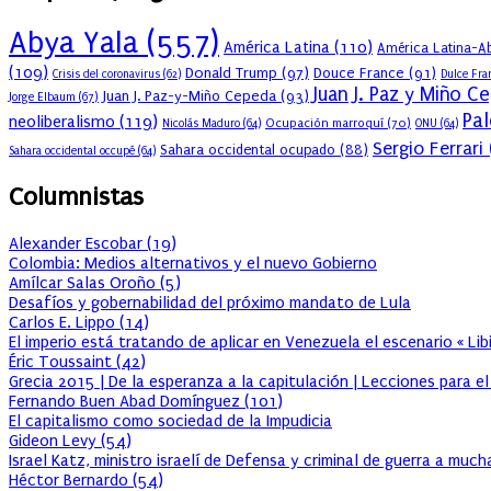
Abya Yala
(557)
América Latina
(110)
América Latina-Ab
(109)
Donald Trump
(97)
Douce France
(91)
Crisis del coronavirus
(62)
Dulce Fra
Juan J. Paz y Miño C
Juan J. Paz-y-Miño Cepeda
(93)
Jorge Elbaum
(67)
Pal
neoliberalismo
(119)
Ocupación marroquí
(70)
Nicolás Maduro
(64)
ONU
(64)
Sergio Ferrari
Sahara occidental ocupado
(88)
Sahara occidental occupé
(64)
Columnistas
Alexander Escobar
(
19
)
Colombia: Medios alternativos y el nuevo Gobierno
Amílcar Salas Oroño
(
5
)
Desafíos y gobernabilidad del próximo mandato de Lula
Carlos E. Lippo
(
14
)
El imperio está tratando de aplicar en Venezuela el escenario « Lib
Éric Toussaint
(
42
)
Grecia 2015 | De la esperanza a la capitulación | Lecciones para e
Fernando Buen Abad Domínguez
(
101
)
El capitalismo como sociedad de la Impudicia
Gideon Levy
(
54
)
Israel Katz, ministro israelí de Defensa y criminal de guerra a muc
Héctor Bernardo
(
54
)