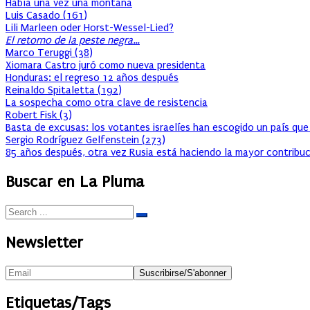
Había una vez una montaña
Luis Casado
(
161
)
Lili Marleen oder Horst-Wessel-Lied?
El retorno de la peste negra…
Marco Teruggi
(
38
)
Xiomara Castro juró como nueva presidenta
Honduras: el regreso 12 años después
Reinaldo Spitaletta
(
192
)
La sospecha como otra clave de resistencia
Robert Fisk
(
3
)
Basta de excusas: los votantes israelíes han escogido un país que
Sergio Rodríguez Gelfenstein
(
273
)
85 años después, otra vez Rusia está haciendo la mayor contribuc
Buscar en La Pluma
Newsletter
Etiquetas/Tags