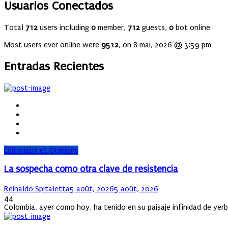
Usuarios Conectados
Total
712
users including
0
member,
712
guests,
0
bot online
Most users ever online were
9512
, on 8 mai, 2026 @ 3:59 pm
Entradas Recientes
Éditoriaux et Opinions
La sospecha como otra clave de resistencia
Author
Posted
Reinaldo Spitaletta
5 août, 2026
5 août, 2026
on
44
Colombia, ayer como hoy, ha tenido en su paisaje infinidad de ye