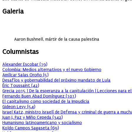
Galeria
Aaron Bushnell, mártir de la causa palestina
Columnistas
Alexander Escobar
(
19
)
Colombia: Medios alternativos y el nuevo Gobierno
Amílcar Salas Oroño
(
5
)
Desafíos y gobernabilidad del próximo mandato de Lula
Éric Toussaint
(
42
)
Grecia 2015 | De la esperanza a la capitulación | Lecciones para e
Fernando Buen Abad Domínguez
(
101
)
El capitalismo como sociedad de la Impudicia
Gideon Levy
(
54
)
Israel Katz, ministro israelí de Defensa y criminal de guerra a muc
Juan J. Paz y Miño Cepeda
(
342
)
Humanismo latinoamericano y socialismo
Koldo Campos Sagaseta
(
69
)