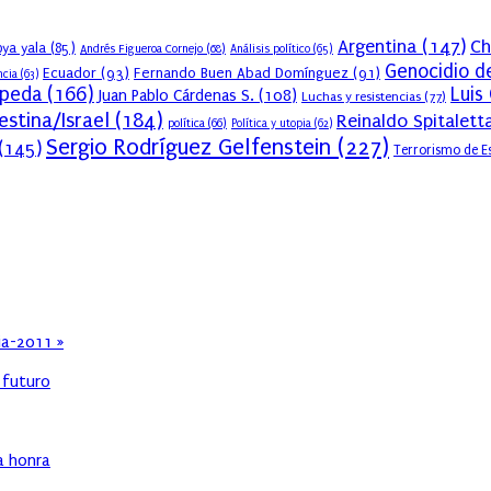
Argentina
(147)
Ch
ya yala
(85)
Andrés Figueroa Cornejo
(68)
Análisis político
(65)
Genocidio d
Ecuador
(93)
Fernando Buen Abad Domínguez
(91)
ncia
(63)
epeda
(166)
Luis
Juan Pablo Cárdenas S.
(108)
Luchas y resistencias
(77)
estina/Israel
(184)
Reinaldo Spitalett
política
(66)
Política y utopia
(62)
Sergio Rodríguez Gelfenstein
(227)
(145)
Terrorismo de E
ia-2011 »
l futuro
ha honra