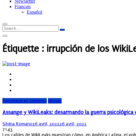
Newsletter
Français
Español
Étiquette :
irrupción de los WikiL
Éditoriaux et Opinions
Monde
Assange y WikiLeaks: desarmando la guerra psicológica 
Author
Posted
Silvina Romano
26 avril, 2022
26 avril, 2022
on
7143
Los cables de WikiLeaks muestran cómo, en América Latina, el gobi