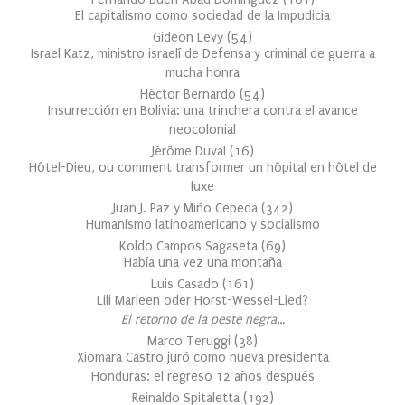
El capitalismo como sociedad de la Impudicia
Gideon Levy
(
54
)
Israel Katz, ministro israelí de Defensa y criminal de guerra a
mucha honra
Héctor Bernardo
(
54
)
Insurrección en Bolivia: una trinchera contra el avance
neocolonial
Jérôme Duval
(
16
)
Hôtel-Dieu, ou comment transformer un hôpital en hôtel de
luxe
Juan J. Paz y Miño Cepeda
(
342
)
Humanismo latinoamericano y socialismo
Koldo Campos Sagaseta
(
69
)
Había una vez una montaña
Luis Casado
(
161
)
Lili Marleen oder Horst-Wessel-Lied?
El retorno de la peste negra…
Marco Teruggi
(
38
)
Xiomara Castro juró como nueva presidenta
Honduras: el regreso 12 años después
Reinaldo Spitaletta
(
192
)