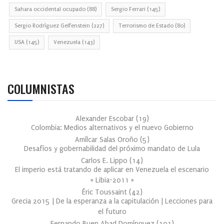
Sahara occidental ocupado
(88)
Sergio Ferrari
(145)
Sergio Rodríguez Gelfenstein
(227)
Terrorismo de Estado
(80)
USA
(145)
Venezuela
(143)
COLUMNISTAS
Alexander Escobar
(
19
)
Colombia: Medios alternativos y el nuevo Gobierno
Amílcar Salas Oroño
(
5
)
Desafíos y gobernabilidad del próximo mandato de Lula
Carlos E. Lippo
(
14
)
El imperio está tratando de aplicar en Venezuela el escenario
« Libia-2011 »
Éric Toussaint
(
42
)
Grecia 2015 | De la esperanza a la capitulación | Lecciones para
el futuro
Fernando Buen Abad Domínguez
(
101
)