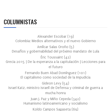
COLUMNISTAS
Alexander Escobar
(
19
)
Colombia: Medios alternativos y el nuevo Gobierno
Amílcar Salas Oroño
(
5
)
Desafíos y gobernabilidad del próximo mandato de Lula
Éric Toussaint
(
42
)
Grecia 2015 | De la esperanza a la capitulación | Lecciones para
el futuro
Fernando Buen Abad Domínguez
(
101
)
El capitalismo como sociedad de la Impudicia
Gideon Levy
(
54
)
Israel Katz, ministro israelí de Defensa y criminal de guerra a
mucha honra
Juan J. Paz y Miño Cepeda
(
342
)
Humanismo latinoamericano y socialismo
Koldo Campos Sagaseta
(
69
)