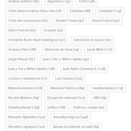
Análisis político
(65)
Argentina
(147)
Chile
(146)
Chile-America latina-Abya Yala
(76)
Colombia
(88)
Colombie
(109)
Crisis del coronavirus
(62)
Donald Trump
(97)
Douce France
(91)
Dulce Francia
(63)
Ecuador
(93)
Fernando Buen Abad Domínguez
(91)
Genocidio de Gaza
(162)
Gustavo Petro
(88)
Génocide de Gaza
(74)
Javier Milei
(107)
Jorge Elbaum
(67)
Juan J. Paz-y-Miño Cepeda
(93)
Juan J. Paz y Miño Cepeda
(166)
Juan Pablo Cárdenas S.
(108)
Luchas y resistencias
(77)
Luis Casado
(155)
Memoria Historica
(76)
Memoria histórica
(84)
neoliberalismo
(119)
Nicolás Maduro
(64)
Ocupación marroquí
(70)
ONU
(64)
Palestina/Israel
(184)
política
(66)
Política y utopia
(62)
Reinaldo Spitaletta
(152)
Revueltas lógicas
(246)
Révoltes Logiques
(120)
Sahara occidental occupé
(64)