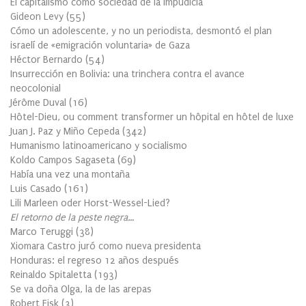
El capitalismo como sociedad de la Impudicia
Gideon Levy
(
55
)
Cómo un adolescente, y no un periodista, desmontó el plan
israelí de «emigración voluntaria» de Gaza
Héctor Bernardo
(
54
)
Insurrección en Bolivia: una trinchera contra el avance
neocolonial
Jérôme Duval
(
16
)
Hôtel-Dieu, ou comment transformer un hôpital en hôtel de luxe
Juan J. Paz y Miño Cepeda
(
342
)
Humanismo latinoamericano y socialismo
Koldo Campos Sagaseta
(
69
)
Había una vez una montaña
Luis Casado
(
161
)
Lili Marleen oder Horst-Wessel-Lied?
El retorno de la peste negra…
Marco Teruggi
(
38
)
Xiomara Castro juró como nueva presidenta
Honduras: el regreso 12 años después
Reinaldo Spitaletta
(
193
)
Se va doña Olga, la de las arepas
Robert Fisk
(
3
)