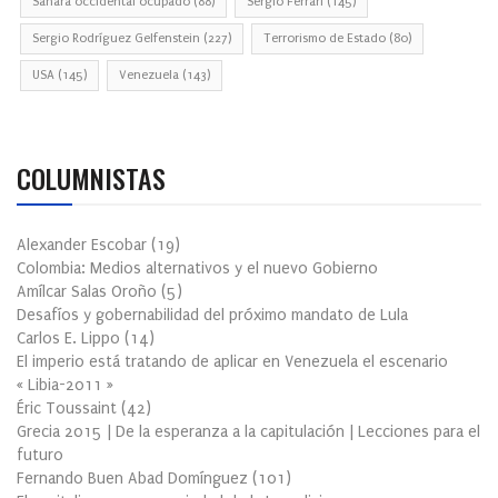
Sahara occidental ocupado
(88)
Sergio Ferrari
(145)
Sergio Rodríguez Gelfenstein
(227)
Terrorismo de Estado
(80)
USA
(145)
Venezuela
(143)
COLUMNISTAS
Alexander Escobar
(
19
)
Colombia: Medios alternativos y el nuevo Gobierno
Amílcar Salas Oroño
(
5
)
Desafíos y gobernabilidad del próximo mandato de Lula
Carlos E. Lippo
(
14
)
El imperio está tratando de aplicar en Venezuela el escenario
« Libia-2011 »
Éric Toussaint
(
42
)
Grecia 2015 | De la esperanza a la capitulación | Lecciones para el
futuro
Fernando Buen Abad Domínguez
(
101
)