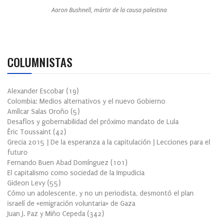
Aaron Bushnell, mártir de la causa palestina
COLUMNISTAS
Alexander Escobar
(
19
)
Colombia: Medios alternativos y el nuevo Gobierno
Amílcar Salas Oroño
(
5
)
Desafíos y gobernabilidad del próximo mandato de Lula
Éric Toussaint
(
42
)
Grecia 2015 | De la esperanza a la capitulación | Lecciones para el
futuro
Fernando Buen Abad Domínguez
(
101
)
El capitalismo como sociedad de la Impudicia
Gideon Levy
(
55
)
Cómo un adolescente, y no un periodista, desmontó el plan
israelí de «emigración voluntaria» de Gaza
Juan J. Paz y Miño Cepeda
(
342
)