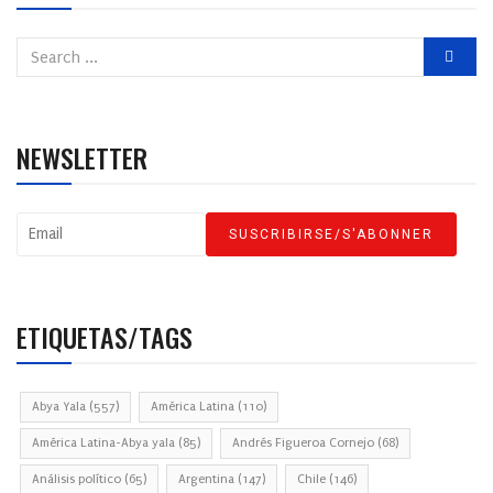
NEWSLETTER
ETIQUETAS/TAGS
Abya Yala
(557)
América Latina
(110)
América Latina-Abya yala
(85)
Andrés Figueroa Cornejo
(68)
Análisis político
(65)
Argentina
(147)
Chile
(146)