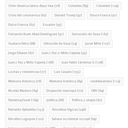
Chile-America latina-Abya Yala
(76)
Colombia
(89)
Colombie
(109)
Crisis del coronavirus
(62)
Donald Trump
(97)
Douce France
(91)
Dulce Francia
(63)
Ecuador
(93)
Fernando Buen Abad Domínguez
(91)
Genocidio de Gaza
(163)
Gustavo Petro
(88)
Génocide de Gaza
(74)
Javier Milei
(107)
Jorge Elbaum
(67)
Juan J. Paz-y-Miño Cepeda
(93)
Juan J. Paz y Miño Cepeda
(166)
Juan Pablo Cárdenas S.
(108)
Luchas y resistencias
(77)
Luis Casado
(155)
Memoria Historica
(76)
Memoria histórica
(84)
neoliberalismo
(119)
Nicolás Maduro
(64)
Ocupación marroquí
(70)
ONU
(64)
Palestina/Israel
(184)
política
(66)
Política y utopia
(62)
Reinaldo Spitaletta
(153)
Revueltas lógicas
(246)
Révoltes Logiques
(120)
Sahara occidental occupé
(64)